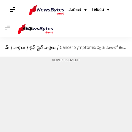
మరింత
Telugu
Telugu
హోమ్
/
వార్తలు
/
లైఫ్-స్టైల్ వార్తలు
/
Cancer Symptoms: పురుషులలో ఈ 5 క్యాన్సర్ లక్షణాలుంటే వెంటనే డాక్టర్‌ను సంప్రదించాలి!
ADVERTISEMENT