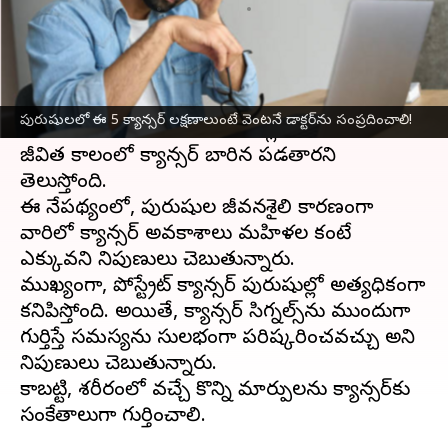
వ్రాసిన వారు
Nov 03, 2024
10:46 am
Sirish Praharaju
ఈ వార్తాకథనం ఏంటి
ప్రముఖ ఏసీఎస్ జర్నల్‌లో ప్రచురిత ఒక అధ్యయనం
పురుషులలో ఈ 5 క్యాన్సర్ లక్షణాలుంటే వెంటనే డాక్టర్‌ను సంప్రదించాలి!
ప్రకారం, ప్రతి ఐదుగురు పురుషుల్లో ఒకరు తమ
జీవిత కాలంలో క్యాన్సర్ బారిన పడతారని
తెలుస్తోంది.
ఈ నేపథ్యంలో, పురుషుల జీవనశైలి కారణంగా
వారిలో క్యాన్సర్ అవకాశాలు మహిళల కంటే
ఎక్కువని నిపుణులు చెబుతున్నారు.
ముఖ్యంగా, ప్రోస్ట్రేట్ క్యాన్సర్ పురుషుల్లో అత్యధికంగా
కనిపిస్తోంది. అయితే, క్యాన్సర్‌ సిగ్నల్స్‌ను ముందుగా
గుర్తిస్తే సమస్యను సులభంగా పరిష్కరించవచ్చు అని
నిపుణులు చెబుతున్నారు.
కాబట్టి, శరీరంలో వచ్చే కొన్ని మార్పులను క్యాన్సర్‌కు