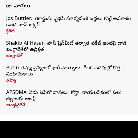
తాజా వార్తలు
Jos Buttler: నా రికార్డును వైభవ్ సూర్యవంశీ బద్దలు కొట్టే అవకాశం
ఉంది: జాస్ బట్లర్
క్రికెట్
Shakib Al Hasan: హసీనా ప్రెస్‌మీట్‌ తర్వాత షకీబ్‌ ఇంటిపై దాడి..
బంగ్లాదేశ్‌లో ఉద్రిక్తత
బంగ్లాదేశ్
Putin: రష్యా సైన్యంలో భారీ మార్పులు.. కీలక పదవుల్లో కొత్త
నియామకాలు
రష్యా
APSDMA: నేడు ఏపీలో వానలు.. కోస్తా, రాయలసీమలో పలు
జిల్లాలకు అలర్ట్
ఆంధ్రప్రదేశ్