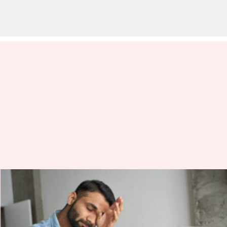
Cancer Symptoms: పురుషులలో
ఈ 5 క్యాన్సర్ లక్షణాలుంటే వెంటనే
డాక్టర్‌ను సంప్రదించాలి!