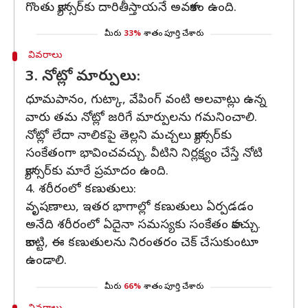
గొంతు క్యాన్సర్‌కు దారితీస్తాయనే అవకాశం ఉంది.
మీరు
33%
శాతం పూర్తి చేశారు
వివరాలు
3. నోట్లో మార్పులు:
ధూమపానం, గుట్కా, వేపింగ్ వంటి అలవాట్లు ఉన్న
వారు తమ నోట్లో జరిగే మార్పులను గమనించాలి.
నోట్లో లేదా నాలికపై తెల్లని మచ్చలు క్యాన్సర్‌కు
సంకేతంగా భావించవచ్చు. వీటిని నిర్లక్ష్యం చేస్తే నోటి
క్యాన్సర్‌కు మారే ప్రమాదం ఉంది.
4. శరీరంలో కణుతులు:
వృషణాలు, ఇతర భాగాల్లో కణుతులు ఏర్పడడం
అనేది శరీరంలో ఏదైనా సమస్యకు సంకేతం కావచ్చు.
కాబట్టి, ఈ కణుతులను నిరంతరం చెక్ చేసుకుంటూ
ఉండాలి.
మీరు
66%
శాతం పూర్తి చేశారు