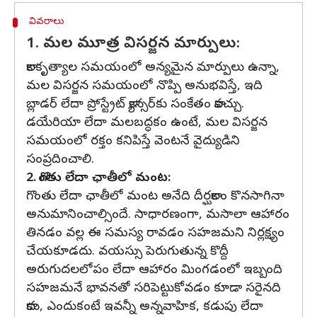
వివరాలు
1. మల మూత్ర విసర్జన మార్పులు:
కాలకృత్యాల సమయంలో అన్యమైన మార్పులు ఉన్నా,
మల విసర్జన సమయంలో నొప్పి అనుభవిస్తే, ఇది
బ్లాడర్ లేదా ప్రోస్ట్రేట్ క్యాన్సర్‌కు సంకేతం కావచ్చు.
డయేరియా లేదా మలబద్ధకం ఉంటే, మల విసర్జన
సమయంలో రక్తం కనిపిస్తే వెంటనే వైద్యుడిని
సంప్రదించాలి.
2. గొంతు లేదా ఛాతీలో మంట:
గొంతు లేదా ఛాతీలో మంట అనేది దీర్ఘకాలం కొనసాగినా
అనుమానించాల్సిందే. సాధారణంగా, మసాలా ఆహారం
తినడం వల్ల ఈ సమస్య రావడం సహజమని నిర్లక్ష్యం
చేయకూడదు. వయస్సు పెరుగుతున్న కొద్దీ
అరుగుదలలోపం లేదా ఆహారం మింగడంలో ఇబ్బంది
సహజమనే భావనతో సరిపెట్టుకోవడం కూడా సరైనది
కాదు, ఎందుకంటే ఇవన్నీ అన్నవాహిక, కడుపు లేదా