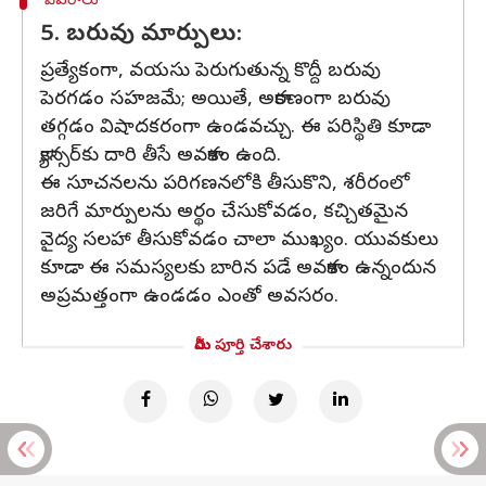
వివరాలు
5. బరువు మార్పులు:
ప్రత్యేకంగా, వయసు పెరుగుతున్న కొద్దీ బరువు
పెరగడం సహజమే; అయితే, అకారణంగా బరువు
తగ్గడం విషాదకరంగా ఉండవచ్చు. ఈ పరిస్థితి కూడా
క్యాన్సర్‌కు దారి తీసే అవకాశం ఉంది.
ఈ సూచనలను పరిగణనలోకి తీసుకొని, శరీరంలో
జరిగే మార్పులను అర్థం చేసుకోవడం, కచ్చితమైన
వైద్య సలహా తీసుకోవడం చాలా ముఖ్యం. యువకులు
కూడా ఈ సమస్యలకు బారిన పడే అవకాశం ఉన్నందున
అప్రమత్తంగా ఉండడం ఎంతో అవసరం.
మీరు పూర్తి చేశారు