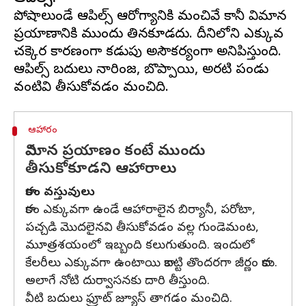
పోషాలుండే ఆపిల్స్ ఆరోగ్యానికి మంచివే కానీ విమాన
ప్రయాణానికి ముందు తినకూడదు. దీనిలోని ఎక్కువ
చక్కెర కారణంగా కడుపు అసౌకర్యంగా అనిపిస్తుంది.
ఆపిల్స్ బదులు నారింజ, బొప్పాయి, అరటి పండు
ఆహారం
విమాన ప్రయాణం కంటే ముందు
తీసుకోకూడని ఆహారాలు
కారం వస్తువులు
కారం ఎక్కువగా ఉండే ఆహారాలైన బిర్యానీ, పరోటా,
పచ్చడి మొదలైనవి తీసుకోవడం వల్ల గుండెమంట,
మూత్రశయంలో ఇబ్బంది కలుగుతుంది. ఇందులో
కేలరీలు ఎక్కువగా ఉంటాయి కాబట్టి తొందరగా జీర్ణం కాదు.
అలాగే నోటి దుర్వాసనకు దారి తీస్తుంది.
వీటి బదులు ఫ్రూట్ జ్యూస్ తాగడం మంచిది.