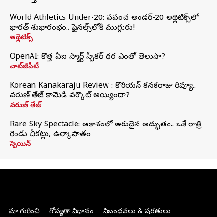
World Athletics Under-20: ప్రపంచ అండర్-20 అథ్లెటిక్స్‌లో
భారత్‌ శుభారంభం.. ఫైనల్స్‌లోకి ముగ్గురు!
అథ్లెటిక్స్
OpenAI: కొత్త ఏఐ స్మార్ట్ స్పీకర్ ధర ఎంతో తెలుసా?
చాట్‌జీపీటీ
Korean Kanakaraju Review : కొరియన్ కనకరాజు రివ్యూ..
వరుణ్ తేజ్ కామెడీ వర్కౌట్ అయ్యిందా?
వరుణ్ తేజ్
Rare Sky Spectacle: ఆకాశంలో అరుదైన అద్భుతం.. ఒకే రాత్రి
రెండు చీకట్లు, ఉల్కాపాతం
స్పెయిన్
మా గురించి
గోప్యతా విధానం
నిబంధనలు & షరతులు