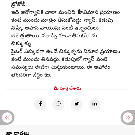
బ్రోకోలీ
:
ఇది ఆరోగ్యానికి చాలా మంచిది. కానీ విమాన ప్రయాణం
కంటే ముందు మాత్రం తీసుకోవద్దు. గ్యాస్, కడుపు
నొప్పి, అపాన వాయువు వంటి ఇబ్బందులు
తలెత్తుతాయి. సలాడ్స్ కూడా తీసుకోరాదు.
చిక్కుళ్ళు
:
ఫైబర్ ఎక్కువగా ఉండే చిక్కుళ్ళను విమాన ప్రయాణం
కంటే ముందు తినవద్దు. కడుపులో గ్యాస్ వంటి
సమస్యలు ఈజీగా చుట్టుకుంటాయి. ఈ ఆహారం
తొందరగా జీర్ణం కాదు.
మీరు పూర్తి చేశారు
తాజా వార్తలు