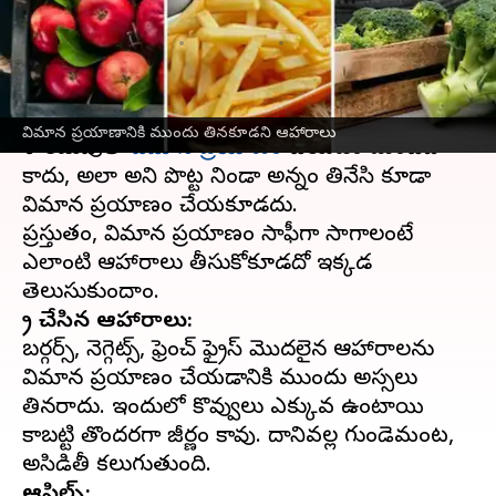
తినకండి
వ్రాసిన వారు
Mar 27, 2023
01:15 pm
Sriram Pranateja
ఈ వార్తాకథనం ఏంటి
విమాన ప్రయాణానికి ముందు తినకూడని ఆహారాలు
ఖాళీ కడుపుతో
విమాన ప్రయాణం
చేయడం మంచిది
కాదు, అలా అని పొట్ట నిండా అన్నం తినేసి కూడా
విమాన ప్రయాణం చేయకూడదు.
ప్రస్తుతం, విమాన ప్రయాణం సాఫీగా సాగాలంటే
ఎలాంటి ఆహారాలు తీసుకోకూడదో ఇక్కడ
ఫ్రై చేసిన ఆహారాలు:
బర్గర్స్, నెగ్గెట్స్, ఫ్రెంచ్ ఫ్రైస్ మొదలైన ఆహారాలను
విమాన ప్రయాణం చేయడానికి ముందు అస్సలు
తినరాదు. ఇందులో కొవ్వులు ఎక్కువ ఉంటాయి
కాబట్టి తొందరగా జీర్ణం కావు. దానివల్ల గుండెమంట,
ఆపిల్స్: