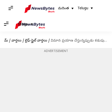
మరింత
Telugu
Telugu
హోమ్
/
వార్తలు
/
లైఫ్-స్టైల్ వార్తలు
/
విమాన ప్రయాణ చేస్తున్నప్పుడు కడుపులో ఇబ్బందిగా అనిపిస్తుందా? ప్రయాణానికి ముందు ఈ ఆహారాలు తినకండి
ADVERTISEMENT