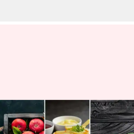
విమాన ప్రయాణ చేస్తున్నప్పుడు
కడుపులో ఇబ్బందిగా అనిపిస్తుందా?
ప్రయాణానికి ముందు ఈ ఆహారాలు