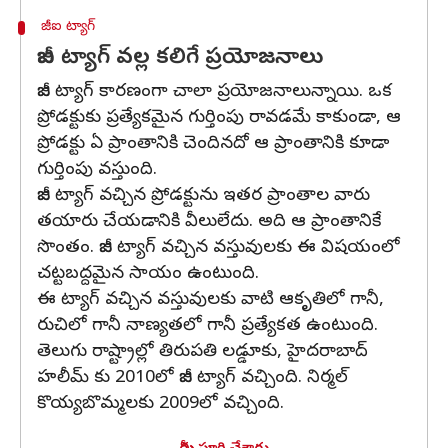
జీఐ ట్యాగ్
జీఐ ట్యాగ్ వల్ల కలిగే ప్రయోజనాలు
జీఐ ట్యాగ్ కారణంగా చాలా ప్రయోజనాలున్నాయి. ఒక
ప్రోడక్టుకు ప్రత్యేకమైన గుర్తింపు రావడమే కాకుండా, ఆ
ప్రోడక్టు ఏ ప్రాంతానికి చెందినదో ఆ ప్రాంతానికి కూడా
గుర్తింపు వస్తుంది.
జీఐ ట్యాగ్ వచ్చిన ప్రోడక్టును ఇతర ప్రాంతాల వారు
తయారు చేయడానికి వీలులేదు. అది ఆ ప్రాంతానికే
సొంతం. జీఐ ట్యాగ్ వచ్చిన వస్తువులకు ఈ విషయంలో
చట్టబద్దమైన సాయం ఉంటుంది.
ఈ ట్యాగ్ వచ్చిన వస్తువులకు వాటి ఆకృతిలో గానీ,
రుచిలో గానీ నాణ్యతలో గానీ ప్రత్యేకత ఉంటుంది.
తెలుగు రాష్ట్రాల్లో తిరుపతి లడ్డూకు, హైదరాబాద్
హలీమ్ కు 2010లో జీఐ ట్యాగ్ వచ్చింది. నిర్మల్
కొయ్యబొమ్మలకు 2009లో వచ్చింది.