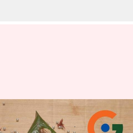
బనారస్ పాన్, లాంగ్డా మామిడి రకానికి
జీఐ ట్యాగ్
వ్రాసిన వారు
Apr 04, 2023
04:41 pm
Sriram Pranateja