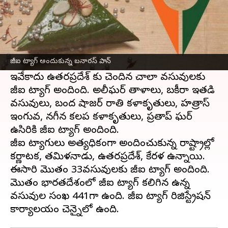
ఈ వార్తాకథనం ఏంటి
ఉత్తరప్రదేశ్ కు చెందిన బనారస్ పాన్, లాంగ్డా మామిడి
రకానికి ఏప్రిల్ 3వ తేదీన జియోగ్రాఫికల్ ఇండికేషన్
జీఐ ట్యాగ్ అందుకున్న బనారస్ పాన్
ట్యాగ్ దక్కింది.
ఇవేకాదు ఉత్తరప్రదేశ్ కు చెందిన చాలా వస్తువులకు
జీఐ ట్యాగ్ అందింది. అలీఘర్ తాళాలు, బకీరా ఇత్తడి
వస్తువులు, బంద షాజర్ రాతి కళాకృతులు, హత్రాస్
ఇంగువ, నగీన కలప కళాకృతులు, ప్రతాప్ ఘర్
ఉసిరికి జీఐ ట్యాగ్ అందింది.
జీఐ ట్యాగులు అత్యధికంగా అందించుకున్న రాష్ట్రాల్లో
కర్ణాటక, తమిళనాడు, ఉత్తరప్రదేశ్, కేరళ ఉన్నాయి.
ఈసారి మొత్తం 33వస్తువులకు జీఐ ట్యాగ్ అందింది.
మొత్తం భారతదేశంలో జీఐ ట్యాగ్ కలిగిన ఉన్న
వస్తువుల సంఖ 441గా ఉంది. జీఐ ట్యాగ్ రిజిస్ట్రేషన్