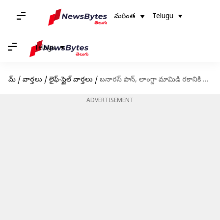
మరింత
Telugu
Telugu
హోమ్
/
వార్తలు
/
లైఫ్-స్టైల్ వార్తలు
/
బనారస్ పాన్, లాంగ్డా మామిడి రకానికి జీఐ ట్యాగ్
ADVERTISEMENT