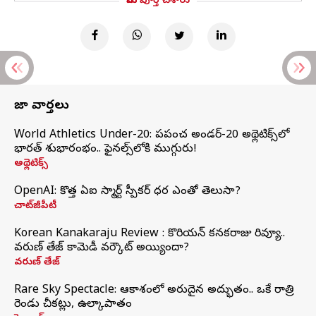
మీరు పూర్తి చేశారు
తాజా వార్తలు
World Athletics Under-20: ప్రపంచ అండర్-20 అథ్లెటిక్స్‌లో
భారత్‌ శుభారంభం.. ఫైనల్స్‌లోకి ముగ్గురు!
అథ్లెటిక్స్
OpenAI: కొత్త ఏఐ స్మార్ట్ స్పీకర్ ధర ఎంతో తెలుసా?
చాట్‌జీపీటీ
Korean Kanakaraju Review : కొరియన్ కనకరాజు రివ్యూ..
వరుణ్ తేజ్ కామెడీ వర్కౌట్ అయ్యిందా?
వరుణ్ తేజ్
Rare Sky Spectacle: ఆకాశంలో అరుదైన అద్భుతం.. ఒకే రాత్రి
రెండు చీకట్లు, ఉల్కాపాతం