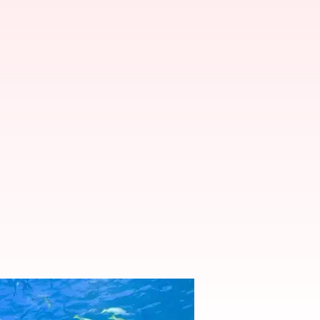
ి ఇక్కడ తెలుసుకోండి