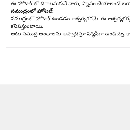
ఈ హోటల్ లో దిగాలనుకునే వారు, స్నానం చేయాలంటే బయ
సముద్రంలో హోటల్:
సముద్రంలో హోటల్ ఉండడం ఆశ్చర్యకరమే. ఈ ఆశ్చర్యకరమై
కనిపిస్తుంటాయి.
అటు సముద్ర అందాలను ఆస్వాదిస్తూ హ్యాపీగా ఉండొచ్చు. 