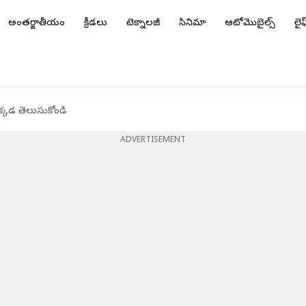
అంతర్జాతీయం
క్రీడలు
టెక్నాలజీ
సినిమా
ఆటోమొబైల్స్
లైఫ్
 ఇక్కడ తెలుసుకోండి
ADVERTISEMENT