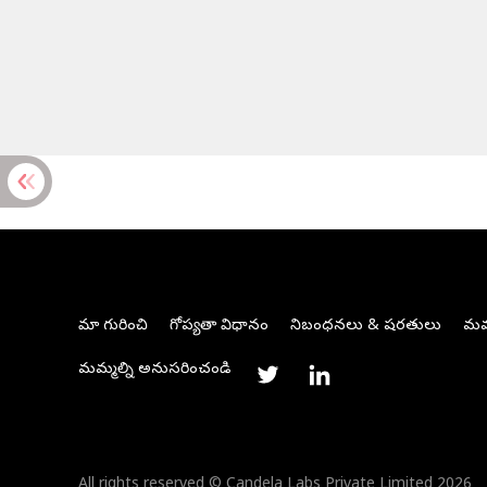
మా గురించి
గోప్యతా విధానం
నిబంధనలు & షరతులు
మమ్
మమ్మల్ని అనుసరించండి
All rights reserved © Candela Labs Private Limited 2026