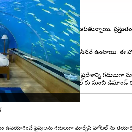
షించడానికి రకరకాల ప్రయత్నాలు జరుగుతున్నాయి. ప్రస్తుతం
్కడ బెడ్, సోఫా అన్నీ ఇసుకతో చేసినవే ఉంటాయి. ఈ హోట
ఈ హోటల్ ఉంది. ఈ విమానంలోని ప్రదేశాన్ని గదులుగా మార్చే
్
ల కోసం ఉపయోగించే పైపులను గదులుగా మార్చేసి హోటల్ ను తయార