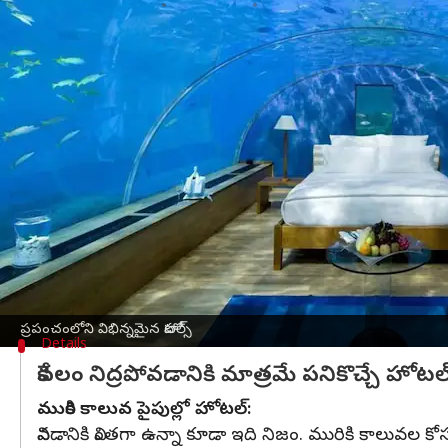
వ్రాసిన వారు
May 08, 2023
01:32 pm
Sriram Pranateja
ఈ వార్తాకథనం ఏంటి
ఆతిధ్య రంగం రోజురోజుకు మారిపోతుంది. అతిధులను ఆకర్
ఇసుక గదుల హోటల్:
లండన్ లోని వీమచ్ సముద్ర తీరంలో ఈ హోటల్ ఉంది. ఇక
విమాన హోటల్:
స్వీడన్ లోని ఆర్లాండ్ ఎయిర్ పోర్టులోని ఒక విమానంలో 
ప్రపంచంలోని విభిన్నమైన హోటల్స్
Details
కేవలం నిద్రపోవడానికి మాత్రమే పనికొచ్చే హోటల
మురికి కాలువ పైపుల్లో హోటల్:
వినడానికి వింతగా ఉన్నా కూడా ఇది నిజం. మురికి కాలువ