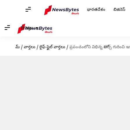
భారతదేశం
బిజినెస్
Telugu
హోమ్
/
వార్తలు
/
లైఫ్-స్టైల్ వార్తలు
/
ప్రపంచంలోని విభిన్న హోటల్స్ గురించి