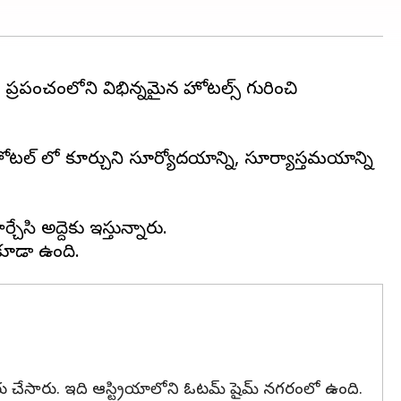
 ప్రపంచంలోని విభిన్నమైన హోటల్స్ గురించి
ల్ లో కూర్చుని సూర్యోదయాన్ని, సూర్యాస్తమయాన్ని
సి అద్దెకు ఇస్తున్నారు.
ు చేసారు. ఇది ఆస్ట్రియాలోని ఓటమ్ షైమ్ నగరంలో ఉంది.