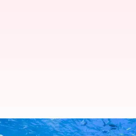
ప్రపంచంలోని విభిన్న హోటల్స్ గురించ