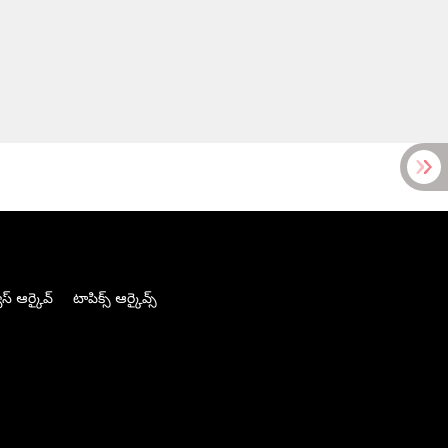
స్ ఆర్కైవ్
టాపిక్స్ ఆర్కైవ్స్