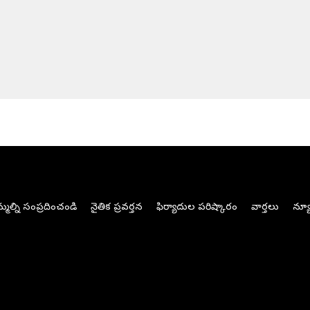
మల్ని సంప్రదించండి
నైతిక ప్రవర్తన
ఫిర్యాదుల పరిష్కారం
వార్తలు
న్యూ