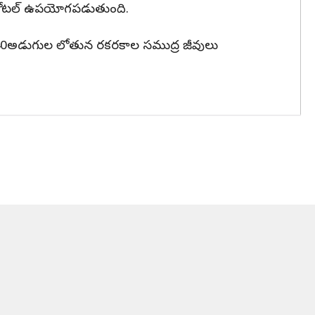
ఈ హోటల్ ఉపయోగపడుతుంది.
ో 40అడుగుల లోతున రకరకాల సముద్ర జీవులు