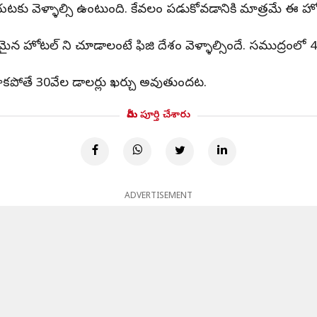
టకు వెళ్ళాల్సి ఉంటుంది. కేవలం పడుకోవడానికి మాత్రమే 
న హోటల్ ని చూడాలంటే ఫిజి దేశం వెళ్ళాల్సిందే. సముద్రంల
కాకపోతే 30వేల డాలర్లు ఖర్చు అవుతుందట.
మీరు పూర్తి చేశారు
ADVERTISEMENT