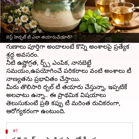
ఈ వార్తాకథనం ఏంటి
హెర్బల్ టీ తయారు చేయడం కూడా ఒక ప్రత్యేకమైన
కళే.
బెస్ట్ హెర్బల్ టీ ఎలా తయారుచేయాలి?
మంచి రుచి, సువాసనతో పాటు అందులోని ఔషధ
గుణాలు పూర్తిగా అందాలంటే కొన్ని అంశాలపై ప్రత్యేక
శ్రద్ధ అవసరం.
నీటి ఉష్ణోగ్రత, హెర్బ్స్ ఎంపిక, నానబెట్టే
సమయం,ఉపయోగించే పరికరాలు వంటి అంశాలు టీ
నాణ్యతను ప్రభావితం చేస్తాయి.
మీరు తొలిసారి హెర్బల్ టీ తయారు చేస్తున్నా, ఇప్పటికే
అలవాటు ఉన్నా.. ఈ ప్రాథమిక విషయాలు
తెలుసుకుంటే ప్రతి కప్పు టీ మరింత రుచికరంగా,
#1