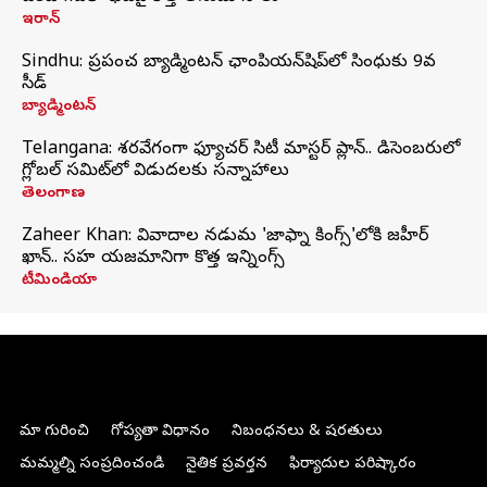
ఇరాన్
Sindhu: ప్రపంచ బ్యాడ్మింటన్‌ ఛాంపియన్‌షిప్‌లో సింధుకు 9వ
సీడ్
బ్యాడ్మింటన్
Telangana: శరవేగంగా ఫ్యూచర్ సిటీ మాస్టర్ ప్లాన్.. డిసెంబరులో
గ్లోబల్‌ సమిట్‌లో విడుదలకు సన్నాహాలు
తెలంగాణ
Zaheer Khan: వివాదాల నడుమ 'జాఫ్నా కింగ్స్'లోకి జహీర్
ఖాన్.. సహ యజమానిగా కొత్త ఇన్నింగ్స్
టీమిండియా
మా గురించి
గోప్యతా విధానం
నిబంధనలు & షరతులు
మమ్మల్ని సంప్రదించండి
నైతిక ప్రవర్తన
ఫిర్యాదుల పరిష్కారం