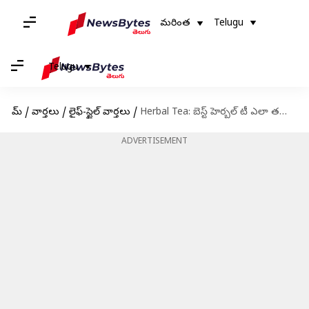
మరింత
Telugu
Telugu
హోమ్
/
వార్తలు
/
లైఫ్-స్టైల్ వార్తలు
/
Herbal Tea: బెస్ట్ హెర్బల్ టీ ఎలా తయారుచేయాలి?
ADVERTISEMENT