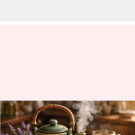
Herbal Tea: బెస్ట్ హెర్బల్ టీ ఎలా
తయారుచేయాలి?
వ్రాసిన వారు
Jul 07, 2026
02:41 pm
Sirish Praharaju