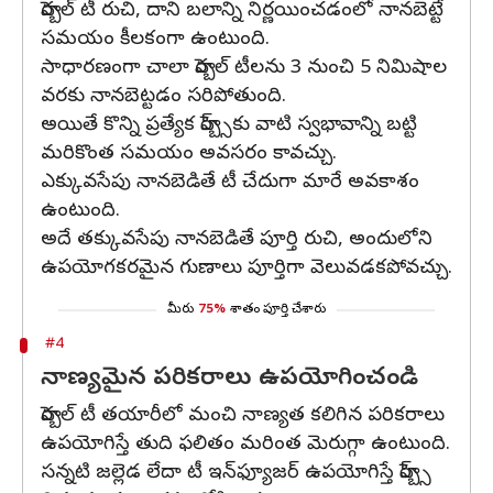
హెర్బల్ టీ రుచి, దాని బలాన్ని నిర్ణయించడంలో నానబెట్టే
సమయం కీలకంగా ఉంటుంది.
సాధారణంగా చాలా హెర్బల్ టీలను 3 నుంచి 5 నిమిషాల
వరకు నానబెట్టడం సరిపోతుంది.
అయితే కొన్ని ప్రత్యేక హెర్బ్స్‌కు వాటి స్వభావాన్ని బట్టి
మరికొంత సమయం అవసరం కావచ్చు.
ఎక్కువసేపు నానబెడితే టీ చేదుగా మారే అవకాశం
ఉంటుంది.
అదే తక్కువసేపు నానబెడితే పూర్తి రుచి, అందులోని
ఉపయోగకరమైన గుణాలు పూర్తిగా వెలువడకపోవచ్చు.
మీరు
75%
శాతం పూర్తి చేశారు
#4
నాణ్యమైన పరికరాలు ఉపయోగించండి
హెర్బల్ టీ తయారీలో మంచి నాణ్యత కలిగిన పరికరాలు
ఉపయోగిస్తే తుది ఫలితం మరింత మెరుగ్గా ఉంటుంది.
సన్నటి జల్లెడ లేదా టీ ఇన్‌ఫ్యూజర్ ఉపయోగిస్తే హెర్బ్స్