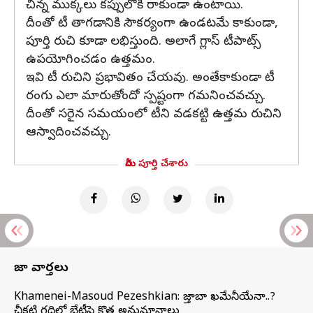
చిన్న ముక్కలు కప్పులోకి రాకుండా ఉంటాయి.
దీంతో టీ తాగడానికి సౌకర్యంగా ఉండటమే కాకుండా,
పూర్తి రుచి కూడా లభిస్తుంది. అలాగే గ్లాస్ టీపాట్స్
ఉపయోగించడం ఉత్తమం.
ఇవి టీ రుచిని ప్రభావితం చేయవు. అంతేకాకుండా టీ
రంగు ఎలా మారుతోందో స్పష్టంగా గమనించవచ్చు.
దీంతో సరైన సమయంలో టీని వడకట్టి ఉత్తమ రుచిని
ఆస్వాదించవచ్చు.
మీరు పూర్తి చేశారు
తాజా వార్తలు
Khamenei-Masoud Pezeshkian: మొజ్తాబా ఖమేనీయేనా..?
చీకటి గదిలో భేటీపై కొత్త అనుమానాలు