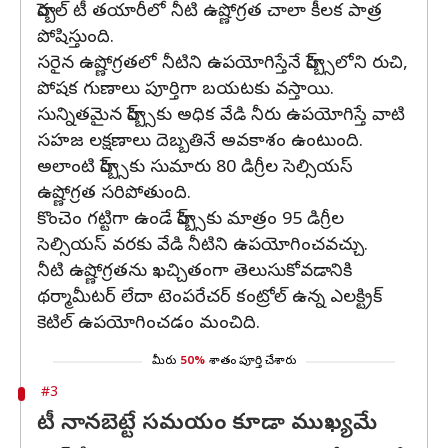
హెర్బల్ టీ తయారీలో నీటి ఉష్ణోగ్రత చాలా కీలక పాత్ర
పోషిస్తుంది.
సరైన ఉష్ణోగ్రతలో నీటిని ఉపయోగిస్తేనే హెర్బ్స్‌లోని రుచి,
పోషక గుణాలు పూర్తిగా బయటకు వస్తాయి.
సున్నితమైన హెర్బ్స్‌కు అధిక వేడి నీరు ఉపయోగిస్తే వాటి
సహజ లక్షణాలు దెబ్బతినే అవకాశం ఉంటుంది.
అలాంటి హెర్బ్స్‌కు సుమారు 80 డిగ్రీల సెల్సియస్
ఉష్ణోగ్రత సరిపోతుంది.
కొంచెం గట్టిగా ఉండే హెర్బ్స్‌కు మాత్రం 95 డిగ్రీల
సెల్సియస్ వరకు వేడి నీటిని ఉపయోగించవచ్చు.
నీటి ఉష్ణోగ్రతను ఖచ్చితంగా తెలుసుకోవడానికి
థర్మామీటర్ లేదా టెంపరేచర్ కంట్రోల్ ఉన్న ఎలక్ట్రిక్
కెటిల్ ఉపయోగించడం మంచిది.
మీరు
50%
శాతం పూర్తి చేశారు
#3
టీ నానబెట్టే సమయం కూడా ముఖ్యమే