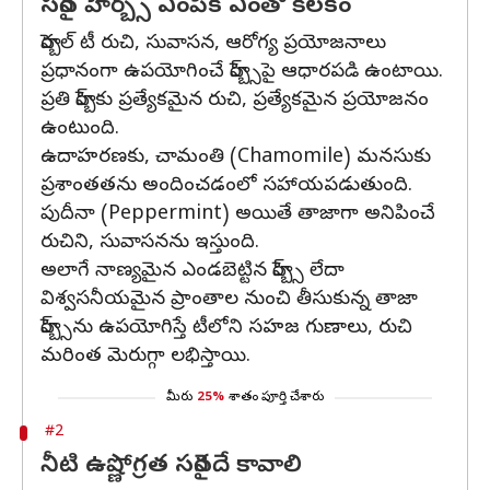
సరైన హెర్బ్స్ ఎంపిక ఎంతో కీలకం
హెర్బల్ టీ రుచి, సువాసన, ఆరోగ్య ప్రయోజనాలు
ప్రధానంగా ఉపయోగించే హెర్బ్స్‌పై ఆధారపడి ఉంటాయి.
ప్రతి హెర్బ్‌కు ప్రత్యేకమైన రుచి, ప్రత్యేకమైన ప్రయోజనం
ఉంటుంది.
ఉదాహరణకు, చామంతి (Chamomile) మనసుకు
ప్రశాంతతను అందించడంలో సహాయపడుతుంది.
పుదీనా (Peppermint) అయితే తాజాగా అనిపించే
రుచిని, సువాసనను ఇస్తుంది.
అలాగే నాణ్యమైన ఎండబెట్టిన హెర్బ్స్ లేదా
విశ్వసనీయమైన ప్రాంతాల నుంచి తీసుకున్న తాజా
హెర్బ్స్‌ను ఉపయోగిస్తే టీలోని సహజ గుణాలు, రుచి
మరింత మెరుగ్గా లభిస్తాయి.
మీరు
25%
శాతం పూర్తి చేశారు
#2
నీటి ఉష్ణోగ్రత సరైనదే కావాలి