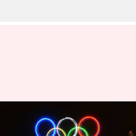
ఇంటర్నేషనల్ ఒలింపిక్ డే 2023:
ఒలింపిక్ దినోత్సవాన్ని ఎందుకు
జరుపుకుంటారో తెలుసా?