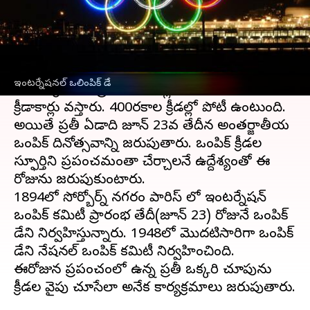
వ్రాసిన వారు
Jun 23, 2023
11:25 am
Sriram Pranateja
ఈ వార్తాకథనం ఏంటి
ఒలింపిక్ క్రీడలు నాలుగేళ్ళకు ఒకసారి జరుగుతాయి.
ఇంటర్నేషనల్ ఒలింపిక్ డే
ఒలింపిక్ క్రీడలకు ప్రపంచ దేశాల్లో 200దేశాల నుండి
క్రీడాకార్లు వస్తారు. 400రకాల క్రీడల్లో పోటీ ఉంటుంది.
అయితే ప్రతీ ఏడాది జూన్ 23వ తేదీన అంతర్జాతీయ
ఒలింపిక్ దినోత్సవాన్ని జరుపుతారు. ఒలింపిక్ క్రీడల
స్ఫూర్తిని ప్రపంచమంతా చేర్చాలనే ఉద్దేశ్యంతో ఈ
రోజును జరుపుకుంటారు.
1894లో సోర్బోర్న్ నగరం పారిస్ లో ఇంటర్నేషన్
ఒలింపిక్ కమిటీ ప్రారంభ తేదీ(జూన్ 23) రోజునే ఒలింపిక్
డేని నిర్వహిస్తున్నారు. 1948లో మొదటిసారిగా ఒలింపిక్
డేని నేషనల్ ఒలింపిక్ కమిటీ నిర్వహించింది.
ఈరోజున ప్రపంచంలో ఉన్న ప్రతీ ఒక్కరి చూపును