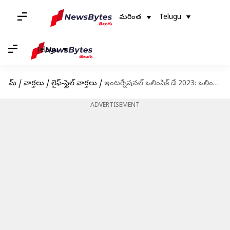
మరింత
Telugu
Telugu
హోమ్
/
వార్తలు
/
లైఫ్-స్టైల్ వార్తలు
/
ఇంటర్నేషనల్ ఒలింపిక్ డే 2023: ఒలింపిక్ దినోత్సవాన్ని ఎందుకు జరుపుకుంటారో తెలుసా?
ADVERTISEMENT