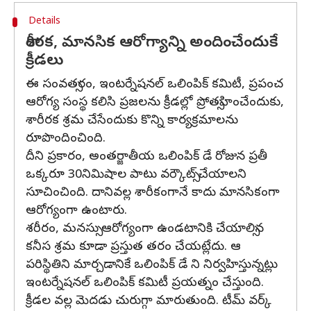
Details
శారీరక, మానసిక ఆరోగ్యాన్ని అందించేందుకే
క్రీడలు
ఈ సంవత్సరం, ఇంటర్నేషనల్ ఒలింపిక్ కమిటీ, ప్రపంచ
ఆరోగ్య సంస్థ కలిసి ప్రజలను క్రీడల్లో ప్రోత్సహించేందుకు,
శారీరక శ్రమ చేసేందుకు కొన్ని కార్యక్రమాలను
రూపొందించింది.
దీని ప్రకారం, అంతర్జాతీయ ఒలింపిక్ డే రోజున ప్రతీ
ఒక్కరూ 30నిమిషాల పాటు వర్కౌట్స్ చేయాలని
సూచించింది. దానివల్ల శారీకంగానే కాదు మానసికంగా
ఆరోగ్యంగా ఉంటారు.
శరీరం, మనస్సు ఆరోగ్యంగా ఉండటానికి చేయాల్సిన
కనీస శ్రమ కూడా ప్రస్తుత తరం చేయట్లేదు. ఆ
పరిస్థితిని మార్చడానికే ఒలింపిక్ డే ని నిర్వహిస్తున్నట్లు
ఇంటర్నేషనల్ ఒలింపిక్ కమిటీ ప్రయత్నం చేస్తుంది.
క్రీడల వల్ల మెదడు చురుగ్గా మారుతుంది. టీమ్ వర్క్