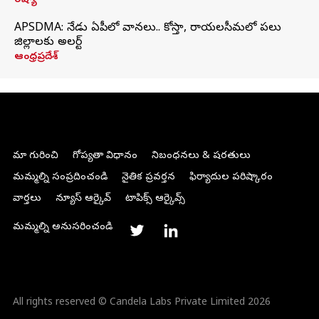
రష్యా
APSDMA: నేడు ఏపీలో వానలు.. కోస్తా, రాయలసీమలో పలు
జిల్లాలకు అలర్ట్
ఆంధ్రప్రదేశ్
మా గురించి
గోప్యతా విధానం
నిబంధనలు & షరతులు
మమ్మల్ని సంప్రదించండి
నైతిక ప్రవర్తన
ఫిర్యాదుల పరిష్కారం
వార్తలు
న్యూస్ ఆర్కైవ్
టాపిక్స్ ఆర్కైవ్స్
మమ్మల్ని అనుసరించండి
All rights reserved © Candela Labs Private Limited 2026