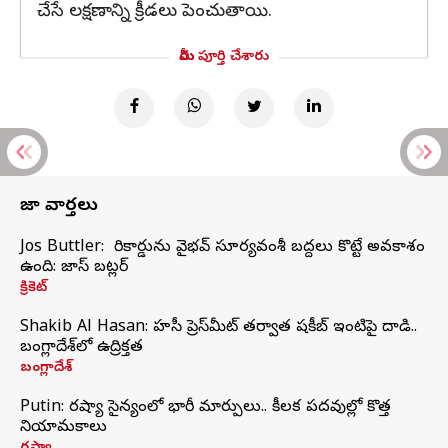
చేసే లక్షణాన్ని క్రీడలు పెంచుతాయి.
మీరు పూర్తి చేశారు
తాజా వార్తలు
Jos Buttler: నా రికార్డును వైభవ్ సూర్యవంశీ బద్దలు కొట్టే అవకాశం
ఉంది: జాస్ బట్లర్
క్రికెట్
Shakib Al Hasan: హసీనా ప్రెస్‌మీట్‌ తర్వాత షకీబ్‌ ఇంటిపై దాడి..
బంగ్లాదేశ్‌లో ఉద్రిక్తత
బంగ్లాదేశ్
Putin: రష్యా సైన్యంలో భారీ మార్పులు.. కీలక పదవుల్లో కొత్త
నియామకాలు