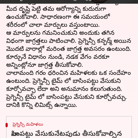
చాలా జాగ్రత్తగా ఉండాలి. కడుపులో బిడ్డ ఆరోగ్యం
మీద దృష్టి పెట్టి తమ ఆరోగ్యాన్ని కుదురుగా
ఉంచుకోవాలి. సాధారణంగా ఈ సమయంలో
శరీరంలో చాలా మార్పులు వస్తుంటాయి.
ఆ మార్పులను గమనించుకుని అందుకు తగిన
విధంగా జాగ్రత్తలు పాటించాలి. ప్రెగ్నెన్సీ కన్ఫర్మ్ అయిన
మొదటి వారాల్లో మరింత జాగ్రత్త అవసరం ఉంటుంది.
కూర్చునే విధానం నుండి, నడక వేగం వరకూ
అన్నింట్లోనూ జాగ్రత్త తీసుకోవాలి.
చాలామంది గర్భం ధరించిన మహిళలకు ఒక సందేహం
ఉంటుంది. ప్రెగ్నెన్సీ టైమ్ లో బాసింపట్టు వేసుకుని
కూర్చోవచ్చా లేదా అని అనుమానం కలుగుతుంది.
ప్రెగ్నెన్సీ టైమ్ లో బాసింపట్టు వేసుకుని కూర్చోవచ్చు.
ప్రెగ్నెన్సీ మహిళలు
బాసింపట్టు వేసుకునేటపుడు తీసుకోవాల్సిన