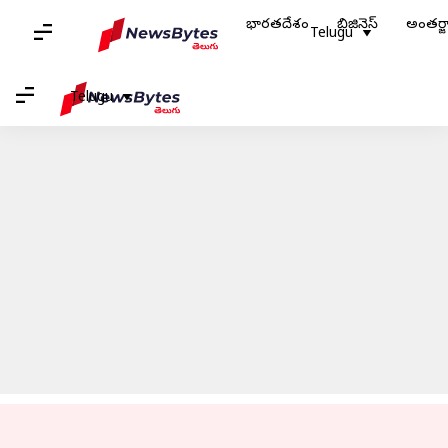
భారతదేశం
బిజినెస్
అంతర్
Telugu
హోమ్
/
వార్తలు
/
లైఫ్-స్టైల్ వార్తలు
/
బాసింపట్టు వేసుకుని కూర్చోవడం వల్ల ప్రెగ్నెన్సీ మహిళలకు ఇబ్బంది కలుగుతుందా?
ADVERTISEMENT
Telugu