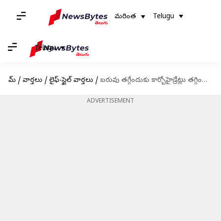
మరింత
Telugu
Telugu
హోమ్
/
వార్తలు
/
లైఫ్-స్టైల్ వార్తలు
/
బరువు తగ్గేందుకు కార్బోహైడ్రేట్లు తగ్గించుకుంటున్నారా? దానివల్ల కలిగే నష్టాలు తెలుసుకోండి
ADVERTISEMENT