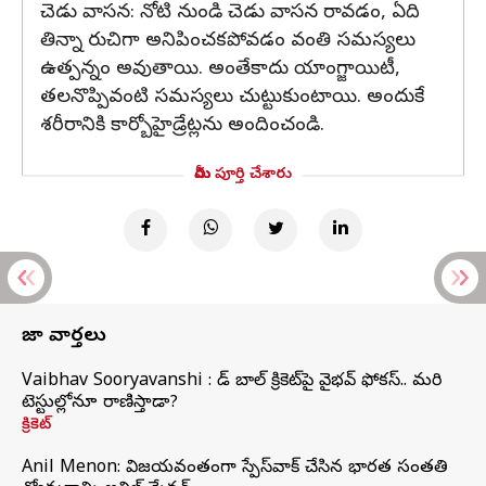
చెడు వాసన: నోటి నుండి చెడు వాసన రావడం, ఏది
తిన్నా రుచిగా అనిపించకపోవడం వంతి సమస్యలు
ఉత్పన్నం అవుతాయి. అంతేకాదు యాంగ్జాయిటీ,
తలనొప్పివంటి సమస్యలు చుట్టుకుంటాయి. అందుకే
శరీరానికి కార్బోహైడ్రేట్లను అందించండి.
మీరు పూర్తి చేశారు
తాజా వార్తలు
Vaibhav Sooryavanshi : రెడ్ బాల్ క్రికెట్‌పై వైభవ్ ఫోకస్.. మరి
టెస్టుల్లోనూ రాణిస్తాడా?
క్రికెట్
Anil Menon: విజయవంతంగా స్పేస్‌వాక్‌ చేసిన భారత సంతతి