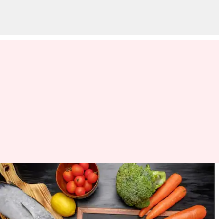
బరువు తగ్గేందుకు కార్బోహైడ్రేట్లు
తగ్గించుకుంటున్నారా? దానివల్ల కలిగే
నష్టాలు తెలుసుకోండి