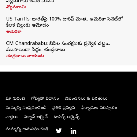
వ్యోమగామి అనిల్‌ మేనన్
వ్యోమగామి
US Tariffs: భారత్‌పై 100% టారిఫ్‌ మోత.. అమెరికా సెనెట్‌లో
కీలక బిల్లుకు ఆమోదం
అమెరికా
CM Chandrababu: బీసీల సంరక్షణకు ప్రత్యేక చట్టం..
ముసాయిదా సిద్ధం: చంద్రబాబు
చంద్రబాబు నాయుడు
మా గురించి
గోప్యతా విధానం
నిబంధనలు & షరతులు
మమ్మల్ని సంప్రదించండి
నైతిక ప్రవర్తన
ఫిర్యాదుల పరిష్కారం
వార్తలు
న్యూస్ ఆర్కైవ్
టాపిక్స్ ఆర్కైవ్స్
మమ్మల్ని అనుసరించండి