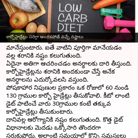
వ్రాసిన వారు
Jan 03, 2023
11:26 am
Sriram Pranateja
ఈ వార్తాకథనం ఏంటి
శరీర బరువు పెరగడానికి కారణం కార్బో హైడ్రేట్
కార్బోహైడ్రేట్లు సరిగ్గా అందకపోతే వచ్చే నష్టాలు
ఆహారాలే అని చెప్పి, వాటిని తీసుకోవడం
మానేస్తుంటారు. ఐతే వాటిని పూర్తిగా మానేయడం
వల్ల శరీరానికి నష్టం కలుగుతుంది.
ఏదైనా అతిగా ఆచరించడం అనర్థాలకు దారి తీస్తుంది.
కార్బోహైడ్రేట్లను శరీరానికి అందకుండా చేస్తే అనేక
అనర్థాలను ఎదుర్కోవలసి వస్తుంది.
పోషకాహార నిపుణుల ప్రకారం ఒక రోజులో 60 నుండి
130 గ్రాముల కార్బో హైడ్రేట్లు తీసుకోవాలి. కీటో లాంటి
డైట్ పాటించే వారు 30గ్రాముల కంటే తక్కువ
కార్బోహైడ్రేట్లు తీసుకుంటారు.
దానివల్ల ఆరోగ్యానికి నష్టం కలుగుతుంది. కొత్త డైట్
విధానాలకు మెదడు ఒక్కోసారి తొందరగా
సర్దుకుపోదు. అలాంటి సమయాల్లో కొన్ని సమస్యలు