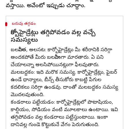
బరువు తగ్గడం
కార్బోహైడ్రేట్లు తగ్గిపోవడం వల్ల వచ్చే
సమస్యలు
బలహీనత, అలసట: కార్బోహైడ్రేట్లు మీ శరీరానికి సరిగ్గా
అందకపోతే మీరు బలహీనంగా మారతారు. ఏ పని
చేయాలన్నా అలసిపోయినట్లుగా ఫీలవుతారు.
మలబద్దకం: ఇది మరొక సమస్య. కార్బోహైడ్రేట్లు, ఫైబర్
ఉండే ధాన్యాలు, బీన్స్ తీసుకోరు కాబట్టి పేగుల
కదలికలు సరిగ్గా ఉండవు. దాంతో మలబద్దకం సమస్య
మొదలవుతుంది.
కండరాలు పట్టేయడం: కార్బోహైడ్రేట్లలో పొటాషియం,
కాల్షియం, సోడియం వంటి మూలకాలు ఉంటాయి. ఇవి
తగ్గిపోవడం వల్ల కండరాలు పట్టేస్తుంటాయి. ఇంకా
దానివల్ల గుండె కొట్టుకునే వేగం పెరుగుతుంది.