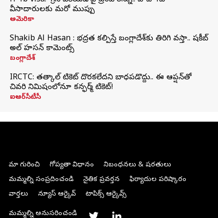
H-1b visa: 'గ్రేస్‌ పీరియడ్‌'పై ట్రంప్‌ కన్ను.. హెచ్‌-1బీ
వీసాదారులకు మరో ముప్పు
అమెరికా
Shakib Al Hasan : భద్రత కల్పిస్తే బంగ్లాదేశ్‌కు తిరిగి వస్తా.. షకీబ్
అల్ హసన్ కామెంట్స్
బంగ్లాదేశ్
IRCTC: తత్కాల్ టికెట్ దొరకలేదని బాధపడొద్దు.. ఈ ఆప్షన్‌తో
చివరి నిమిషంలోనూ కన్ఫర్మ్ టికెట్!
ఐఆర్‌సీటీసీ
మా గురించి
గోప్యతా విధానం
నిబంధనలు & షరతులు
మమ్మల్ని సంప్రదించండి
నైతిక ప్రవర్తన
ఫిర్యాదుల పరిష్కారం
వార్తలు
న్యూస్ ఆర్కైవ్
టాపిక్స్ ఆర్కైవ్స్
మమ్మల్ని అనుసరించండి