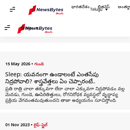
భారతదేశం
బిజినెస్
అంతర్
హోమ్
/
వార్తలు
/
లైఫ్-స్టైల్ వార్తలు
/
ఊపిరితిత్తులు
Telugu
ఊపిరితిత్తులు: వార్తలు
Telugu
15 May 2026
•
గుండె
Sleep: యవ్వనంగా ఉండాలంటే ఎంతసేపు
నిద్రపోవాలి? శాస్త్రవేత్తలు ఏం చెప్పారంటే..
ప్రతి రాత్రి చాలా తక్కువగా లేదా చాలా ఎక్కువగా నిద్రపోవడం వల్ల
మెదడు, గుండె, ఊపిరితిత్తులు, రోగనిరోధక వ్యవస్థలో వృద్ధాప్య
ప్రక్రియ వేగవంతమవుతుందని తాజా అధ్యయనం సూచిస్తోంది.
01 Nov 2023
•
లైఫ్-స్టైల్