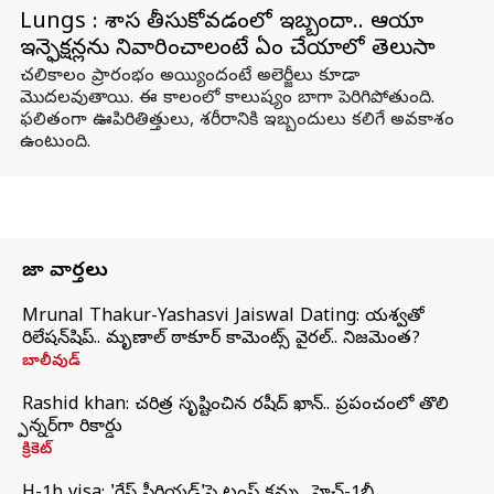
Lungs : శ్వాస తీసుకోవడంలో ఇబ్బందా.. ఆయా
ఇన్ఫెక్షన్లను నివారించాలంటే ఏం చేయాలో తెలుసా
చలికాలం ప్రారంభం అయ్యిందంటే అలెర్జీలు కూడా
మొదలవుతాయి. ఈ కాలంలో కాలుష్యం బాగా పెరిగిపోతుంది.
ఫలితంగా ఊపిరితిత్తులు, శరీరానికి ఇబ్బందులు కలిగే అవకాశం
ఉంటుంది.
తాజా వార్తలు
Mrunal Thakur-Yashasvi Jaiswal Dating: యశస్వితో
రిలేషన్‌షిప్.. మృణాల్ ఠాకూర్ కామెంట్స్ వైరల్.. నిజమెంత?
బాలీవుడ్
Rashid khan: చరిత్ర సృష్టించిన రషీద్ ఖాన్.. ప్రపంచంలో తొలి
స్పిన్నర్‌గా రికార్డు
క్రికెట్