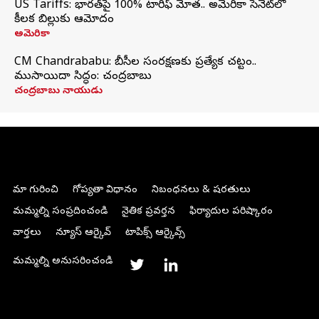
US Tariffs: భారత్‌పై 100% టారిఫ్‌ మోత.. అమెరికా సెనెట్‌లో
కీలక బిల్లుకు ఆమోదం
అమెరికా
CM Chandrababu: బీసీల సంరక్షణకు ప్రత్యేక చట్టం..
ముసాయిదా సిద్ధం: చంద్రబాబు
చంద్రబాబు నాయుడు
మా గురించి
గోప్యతా విధానం
నిబంధనలు & షరతులు
మమ్మల్ని సంప్రదించండి
నైతిక ప్రవర్తన
ఫిర్యాదుల పరిష్కారం
వార్తలు
న్యూస్ ఆర్కైవ్
టాపిక్స్ ఆర్కైవ్స్
మమ్మల్ని అనుసరించండి