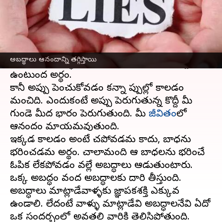
ఈ వార్తాకథనం ఏంటి
నిజం నిప్పులాంటిది, అబద్ధం అప్పులాంటిది అంటారు.
అంటే నిజం చెప్పినపుడు నిప్పులో మండుతున్నట్టుగా
అబద్ధాలు ఆనందాన్ని తగ్గిస్తాయి
ఉంటుంది. అబద్ధం ఆడినప్పుడు అప్పు పెరిగినట్టుగా
ఉంటుందని అర్థం.
కానీ అప్పు పెంచుకోవడం కన్నా నిప్పుల్లో కాలడం
మంచిది. ఎందుకంటే అప్పు పెరుగుతున్న కొద్దీ మీ
గుండె మీద భారం పెరుగుతుంది. మీ
జీవితం
లో
ఆనందం మాయమవుతుంది.
ఇక్కడ కాలడం అంటే చనిపోవడమని కాదు, బాధను
భరించడమని అర్థం. చాలామంది ఆ బాధలను భరించే
ఓపిక లేకపోవడం వల్లే అబద్ధాలు ఆడుతుంటారు.
ఒక్క అబద్ధం వంద అబద్ధాలకు దారి తీస్తుంది.
అబద్ధాలు మాట్లాడేవాళ్ళకు జ్ఞాపకశక్తి ఎక్కువ
ఉండాలి. లేదంటే వాళ్ళు మాట్లాడేవి అబద్ధాలనేవి ఏదో