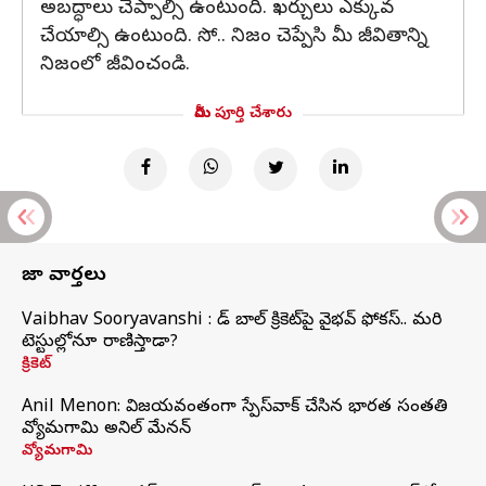
అబద్ధాలు చెప్పాల్సి ఉంటుంది. ఖర్చులు ఎక్కువ
చేయాల్సి ఉంటుంది. సో.. నిజం చెప్పేసి మీ జీవితాన్ని
నిజంలో జీవించండి.
మీరు పూర్తి చేశారు
తాజా వార్తలు
Vaibhav Sooryavanshi : రెడ్ బాల్ క్రికెట్‌పై వైభవ్ ఫోకస్.. మరి
టెస్టుల్లోనూ రాణిస్తాడా?
క్రికెట్
Anil Menon: విజయవంతంగా స్పేస్‌వాక్‌ చేసిన భారత సంతతి
వ్యోమగామి అనిల్‌ మేనన్
వ్యోమగామి