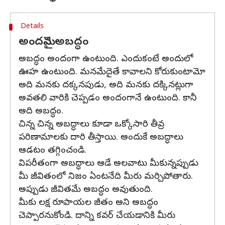
Details
అందమైన అబద్ధం
అబద్ధం అందంగా ఉంటుంది. ఎందుకంటే అందులో
ఊహ ఉంటుంది. మనమేదైతే కావాలని కోరుకుంటామో
అది మనకు దక్కనపుడు, అది మనకు దక్కినట్లుగా
అవతలి వారికి చెప్పడం అందంగానే ఉంటుంది. కానీ
అది అబద్ధం.
చిన్న చిన్న అబద్ధాలు కూడా ఒక్కోసారి తీవ్ర
పరిణామాలకు దారి తీస్తాయి. అందుకే అబద్ధాలు
ఆడటం తగ్గించండి.
విపరీతంగా అబద్ధాలు ఆడే అలవాటు మీకున్నప్పుడు
మీ జీవితంలో నిజం ఏంటనేది మీరు మర్చిపోతారు.
అప్పుడు జీవితమే అబద్ధం అవుతుంది.
మీకు లక్ష రూపాయల జీతం అని అబద్ధం
చెప్పారనుకోండి. దాన్ని కవర్ చేయడానికి మీరు