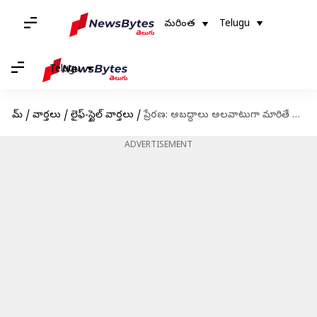
మరింత
Telugu
Telugu
హోమ్
/
వార్తలు
/
లైఫ్-స్టైల్ వార్తలు
/
ప్రేరణ: అబద్ధాలు అలవాటుగా మారితే జీవితమే అబద్ధం అవుతుంది
ADVERTISEMENT