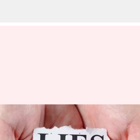
ప్రేరణ: అబద్ధాలు అలవాటుగా మారితే
జీవితమే అబద్ధం అవుతుంది
వ్రాసిన వారు
May 04, 2023
07:24 pm
Sriram Pranateja