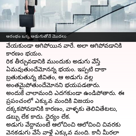
ఈ వార్తాకథనం ఏంటి
మనుషులకు కోరికలెక్కువ. ఆ కోరిక తీరితే ఆనందం
వస్తుంది. కానీ అది తీరాలంటే ముందుకు అడుగు
ఆరంభం ఒక్క అడుగుతోనే మొదలు
వేయాలి. కోరికలు తీరని వారందరూ అడుగు
వేయకుండా ఆగిపోయిన వారే. అలా ఆగిపోవడానికి
కారణం భయం.
కోరిక తీర్చుకోవడానికి ముందుకు అడుగు వేస్తే
ఏమవుతుందేమోనన్న భయం. ఇప్పటి దాకా
బ్రతుకుతున్న జీవితం, ఆ అడుగు వల్ల
అంతమైపోతుందేమోనని భయపడతారు.
అందుకే చాలామంది ఎదగకుండా ఉండిపోతారు. ఈ
ప్రపంచంలో ఎక్కువ మందికి విజయం
దక్కకపోవడానికి కారణం, వాళ్ళకు తెలివితేటలు,
డబ్బు లేక కాదు. ధైర్యం లేక.
అడుగు వేద్దామంటే ఆలోచించి ఆలోచించి చివరకు
వెనకడుగు వేసే వాళ్లే ఎక్కువ మంది. కానీ మీరలా