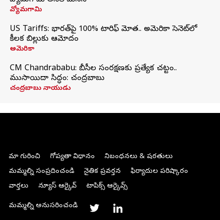
వ్యోమగామి అనిల్‌ మేనన్
వ్యోమగామి
US Tariffs: భారత్‌పై 100% టారిఫ్‌ మోత.. అమెరికా సెనెట్‌లో
కీలక బిల్లుకు ఆమోదం
అమెరికా
CM Chandrababu: బీసీల సంరక్షణకు ప్రత్యేక చట్టం..
ముసాయిదా సిద్ధం: చంద్రబాబు
చంద్రబాబు నాయుడు
మా గురించి
గోప్యతా విధానం
నిబంధనలు & షరతులు
మమ్మల్ని సంప్రదించండి
నైతిక ప్రవర్తన
ఫిర్యాదుల పరిష్కారం
వార్తలు
న్యూస్ ఆర్కైవ్
టాపిక్స్ ఆర్కైవ్స్
మమ్మల్ని అనుసరించండి