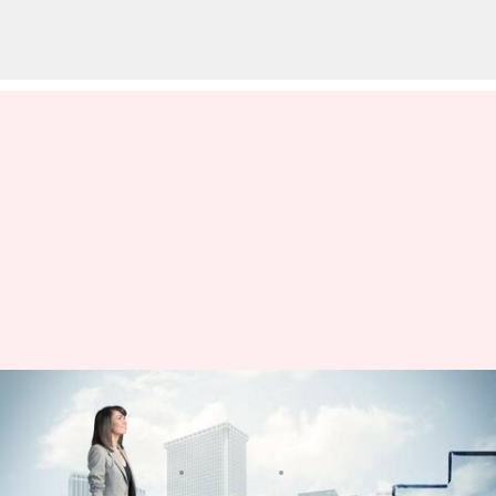
ప్రేరణ: అడుగు వేస్తేనే దారి, నడక
సాగితేనే విజయం
వ్రాసిన వారు
Mar 02, 2023
04:49 pm
Sriram Pranateja