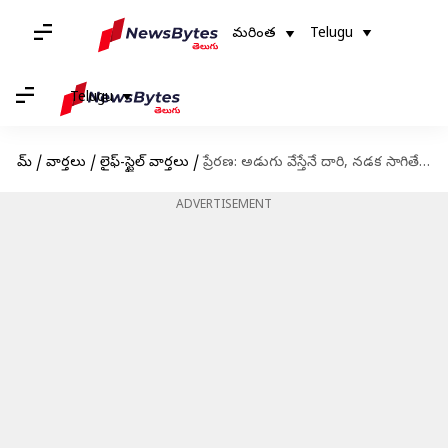
మరింత
Telugu
Telugu
హోమ్
/
వార్తలు
/
లైఫ్-స్టైల్ వార్తలు
/
ప్రేరణ: అడుగు వేస్తేనే దారి, నడక సాగితేనే విజయం
ADVERTISEMENT