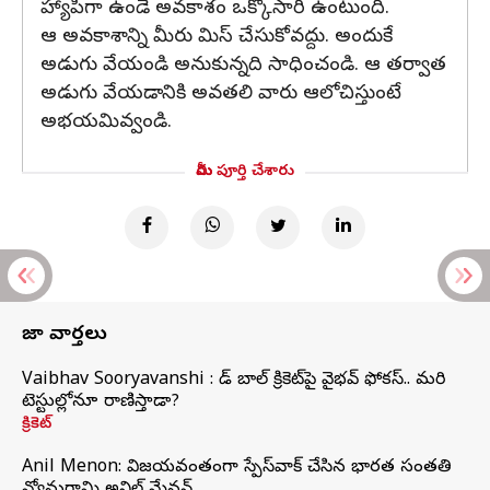
హ్యాపీగా ఉండే అవకాశం ఒక్కోసారి ఉంటుంది.
ఆ అవకాశాన్ని మీరు మిస్ చేసుకోవద్దు. అందుకే
అడుగు వేయండి అనుకున్నది సాధించండి. ఆ తర్వాత
అడుగు వేయడానికి అవతలి వారు ఆలోచిస్తుంటే
అభయమివ్వండి.
మీరు పూర్తి చేశారు
తాజా వార్తలు
Vaibhav Sooryavanshi : రెడ్ బాల్ క్రికెట్‌పై వైభవ్ ఫోకస్.. మరి
టెస్టుల్లోనూ రాణిస్తాడా?
క్రికెట్
Anil Menon: విజయవంతంగా స్పేస్‌వాక్‌ చేసిన భారత సంతతి