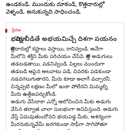
ఉండకండి. ముందుకు దూకండి, కొత్తదారుల్లో
ప్రేరణ
భయాన్ని వీడితే అభయమిచ్చే దిశగా పయనం
కొత్తదారుల్లో కష్టాలు వస్తాయి, రానివ్వండి. అవేగా
మీలోని శక్తిని మీకు పరిచయం చేసేవి. కొత్త అడుగులు
తడబడతాయి. పడనివ్వండి. పిల్లలు ముందుగా
తడబడి ఆపైన అలవాటు పడి, చివరకు పడకుండా
నడవగలుగుతారని, మీరు కూడా అలాగే వచ్చారనీ,
చిన్నప్పటి లక్షణం మీలో ఇంకా పోలేదని మిమ్మల్ని
మీరు ఉత్తేజపర్చుకోండి.
అడుగు వేసేదాకా ఎన్నో ఆలోచించిన మీకు అడుగు
వేసిన తర్వాత చాలా సులభంగా అనిపిస్తుంది. అడుగు
వేస్తే ఏమవుతుందోనని భయపడ్డ మీకు, ఆశర్యంగా
మీరనుకున్నవేమీ జరగకుండా సాఫీగా సాగిపోతూ