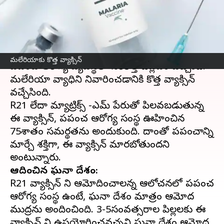
విషయాలు
వ్రాసిన వారు
Apr 17, 2023
06:46 pm
Sriram Pranateja
ఈ వార్తాకథనం ఏంటి
మలేరియాకు కొత్త వ్యాక్సిన్
ప్రపంచ ఆరోగ్య వ్యవస్థలో సరికొత్త విప్లవం వచ్చింది.
మలేరియా వ్యాధిని నివారించడానికి కొత్త వ్యాక్సిన్
వచ్చేసింది.
R21 లేదా మ్యాట్రిక్స్ -ఎమ్ పేరుతో పిలవబడుతున్న
ఈ వ్యాక్సిన్, ప్రపంచ ఆరోగ్య సంస్థ ఊహించిన
75శాతం సమర్థతను అందుకుంది. దాంతో ప్రపంచాన్ని
మార్చే శక్తిగా, ఈ వ్యాక్సిన్ మారబోతుందని
ఆమోదించిన ఘనా దేశం:
R21 వ్యాక్సిన్ ని ఆమోదించాలన్న ఆలోచనలో ప్రపంచ
ఆరోగ్య సంస్థ ఉంటే, ఘనా దేశం మాత్రం ఆమోద
ముద్రను అందించింది. 3-5సంవత్సరాల పిల్లలకు ఈ
వ్యాక్సిన్ ని ఉపయోగించవచ్చని ఘనా దేశం ఆమోద