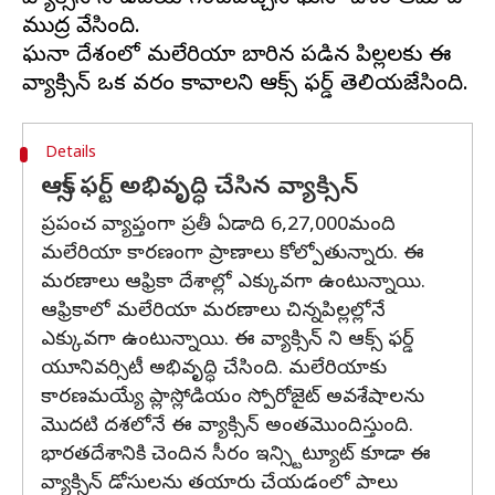
ముద్ర వేసింది.
ఘనా దేశంలో మలేరియా బారిన పడిన పిల్లలకు ఈ
Details
ఆక్స్ ఫర్ట్ అభివృద్ధి చేసిన వ్యాక్సిన్
ప్రపంచ వ్యాప్తంగా ప్రతీ ఏడాది 6,27,000మంది
మలేరియా కారణంగా ప్రాణాలు కోల్పోతున్నారు. ఈ
మరణాలు ఆఫ్రికా దేశాల్లో ఎక్కువగా ఉంటున్నాయి.
ఆఫ్రికాలో మలేరియా మరణాలు చిన్నపిల్లల్లోనే
ఎక్కువగా ఉంటున్నాయి. ఈ వ్యాక్సిన్ ని ఆక్స్ ఫర్డ్
యూనివర్సిటీ అభివృద్ధి చేసింది. మలేరియాకు
కారణమయ్యే ప్లాస్లోడియం స్పోరోజైట్ అవశేషాలను
మొదటి దశలోనే ఈ వ్యాక్సిన్ అంతమొందిస్తుంది.
భారతదేశానికి చెందిన సీరం ఇన్స్టిట్యూట్ కూడా ఈ
వ్యాక్సిన్ డోసులను తయారు చేయడంలో పాలు