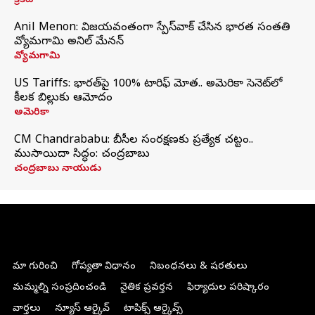
క్రికెట్
Anil Menon: విజయవంతంగా స్పేస్‌వాక్‌ చేసిన భారత సంతతి
వ్యోమగామి అనిల్‌ మేనన్
వ్యోమగామి
US Tariffs: భారత్‌పై 100% టారిఫ్‌ మోత.. అమెరికా సెనెట్‌లో
కీలక బిల్లుకు ఆమోదం
అమెరికా
CM Chandrababu: బీసీల సంరక్షణకు ప్రత్యేక చట్టం..
ముసాయిదా సిద్ధం: చంద్రబాబు
చంద్రబాబు నాయుడు
మా గురించి
గోప్యతా విధానం
నిబంధనలు & షరతులు
మమ్మల్ని సంప్రదించండి
నైతిక ప్రవర్తన
ఫిర్యాదుల పరిష్కారం
వార్తలు
న్యూస్ ఆర్కైవ్
టాపిక్స్ ఆర్కైవ్స్