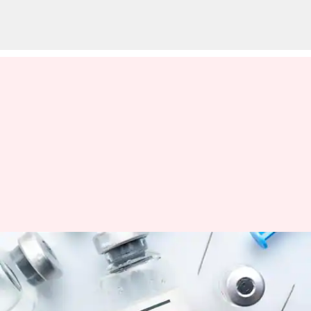
R21: ప్రపంచాన్ని మార్చే శక్తిగా
మారనున్న మలేరియా వ్యాక్సిన్
గురించి తెలుసుకోవాల్సిన