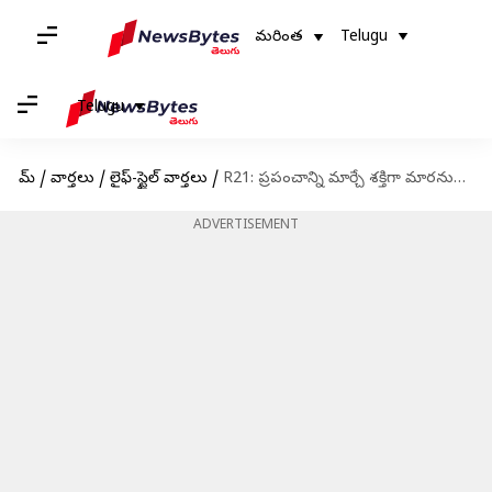
మరింత
Telugu
Telugu
హోమ్
/
వార్తలు
/
లైఫ్-స్టైల్ వార్తలు
/
R21: ప్రపంచాన్ని మార్చే శక్తిగా మారనున్న మలేరియా వ్యాక్సిన్ గురించి తెలుసుకోవాల్సిన విషయాలు
ADVERTISEMENT