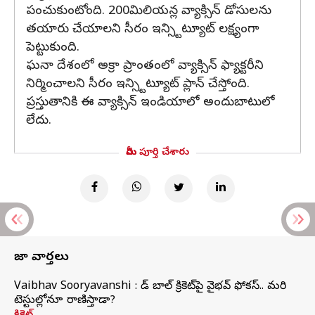
పంచుకుంటోంది. 200మిలియన్ల వ్యాక్సిన్ డోసులను
తయారు చేయాలని సీరం ఇన్స్టిట్యూట్ లక్ష్యంగా
పెట్టుకుంది.
ఘనా దేశంలో అక్రా ప్రాంతంలో వ్యాక్సిన్ ఫ్యాక్టరీని
నిర్మించాలని సీరం ఇన్స్టిట్యూట్ ప్లాన్ చేస్తోంది.
ప్రస్తుతానికి ఈ వ్యాక్సిన్ ఇండియాలో అందుబాటులో
లేదు.
మీరు పూర్తి చేశారు
తాజా వార్తలు
Vaibhav Sooryavanshi : రెడ్ బాల్ క్రికెట్‌పై వైభవ్ ఫోకస్.. మరి
టెస్టుల్లోనూ రాణిస్తాడా?