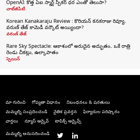
OpenAI: కొత్త ఏఐ స్మార్ట్ స్పీకర్ ధర ఎంతో తెలుసా?
చాట్‌జీపీటీ
Korean Kanakaraju Review : కొరియన్ కనకరాజు రివ్యూ..
వరుణ్ తేజ్ కామెడీ వర్కౌట్ అయ్యిందా?
వరుణ్ తేజ్
Rare Sky Spectacle: ఆకాశంలో అరుదైన అద్భుతం.. ఒకే రాత్రి
రెండు చీకట్లు, ఉల్కాపాతం
స్పెయిన్
మా గురించి
గోప్యతా విధానం
నిబంధనలు & షరతులు
మమ్మల్ని సంప్రదించండి
నైతిక ప్రవర్తన
ఫిర్యాదుల పరిష్కారం
వార్తలు
న్యూస్ ఆర్కైవ్
టాపిక్స్ ఆర్కైవ్స్
మమ్మల్ని అనుసరించండి