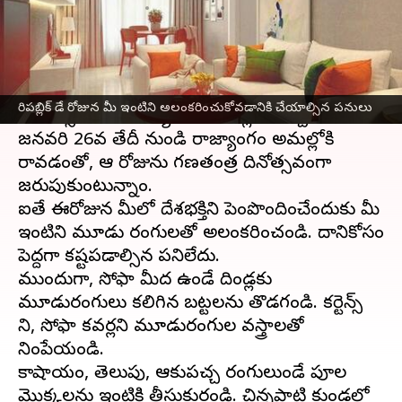
వ్రాసిన వారు
Jan 25, 2023
04:26 pm
Sriram Pranateja
ఈ వార్తాకథనం ఏంటి
భారతదేశానికి స్వాతంత్య్రం వచ్చిన తర్వాత 3
రిపబ్లిక్ డే రోజున మీ ఇంటిని అలంకరించుకోవడానికి చేయాల్సిన పనులు
సంవత్సరాలకు రాజ్యాంగం అమల్లోకి వచ్చింది. 1950
జనవరి 26వ తేదీ నుండి రాజ్యాంగం అమల్లోకి
రావడంతో, ఆ రోజును గణతంత్ర దినోత్సవంగా
జరుపుకుంటున్నాం.
ఐతే ఈరోజున మీలో దేశభక్తిని పెంపొందించేందుకు మీ
ఇంటిని మూడు రంగులతో అలంకరించండి. దానికోసం
పెద్దగా కష్టపడాల్సిన పనిలేదు.
ముందుగా, సోఫా మీద ఉండే దిండ్లకు
మూడురంగులు కలిగిన బట్టలను తొడగండి. కర్టెన్స్
ని, సోఫా కవర్లని మూడురంగుల వస్త్రాలతో
నింపేయండి.
కాషాయం, తెలుపు, ఆకుపచ్చ రంగులుండే పూల
మొక్కలను ఇంటికి తీసుకురండి. చిన్నపాటి కుండల్లో