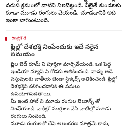
వరుస క్రమంలో వాటిని నిలబెట్టండి. వీలైతే కుండలకు
కూడా మూడు రంగులు వేయండి. చూడడానికి అది
రిపబ్లిక్ డే
పిల్లల్లో దేశభక్తి నింపేందుకు ఇదే సరైన
సమయం
పిల్లల బెడ్ రూమ్ ని పూర్తిగా మార్చివేయండి. ఒక పెద్ద
ఇండియా మ్యాప్ ని గోడకు అతికించండి. వాళ్ళు ఆడే
వస్తువులకు జాతీయ జెండా స్టిక్కర్స్ అతికించండి. పిల్లల్లో
దేశభక్తిని కలిగించడానికి ఈ పనులు
ఉపయోగపడతాయి.
మీ ఇంటి హాల్ ని మూడు రంగుల బెలూన్స్ తో
నింపివేయండి. వాకిట్లో ముగ్గులు వేసి వాటిల్లో మూడు
రంగులు నింపండి.
మూడు రంగులతో చేసే అలంకరణ మాత్రమే కాదు,