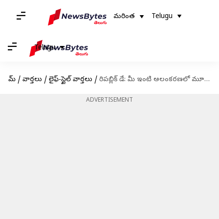
మరింత
Telugu
Telugu
హోమ్
/
వార్తలు
/
లైఫ్-స్టైల్ వార్తలు
/
రిపబ్లిక్ డే: మీ ఇంటి అలంకరణలో మూడు రంగులను ఇలా ఉపయోగించండి
ADVERTISEMENT