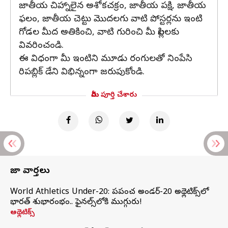
జాతీయ చిహ్నాలైన అశోకచక్రం, జాతీయ పక్షి, జాతీయ
ఫలం, జాతీయ చెట్టు మొదలగు వాటి పోస్టర్లను ఇంటి
గోడల మీద అతికించి, వాటి గురించి మీ పిల్లలకు
వివరించండి.
ఈ విధంగా మీ ఇంటిని మూడు రంగులతో నింపేసి
రిపబ్లిక్ డేని విభిన్నంగా జరుపుకోండి.
మీరు పూర్తి చేశారు
తాజా వార్తలు
World Athletics Under-20: ప్రపంచ అండర్-20 అథ్లెటిక్స్‌లో
భారత్‌ శుభారంభం.. ఫైనల్స్‌లోకి ముగ్గురు!
అథ్లెటిక్స్