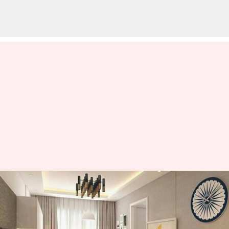
రిపబ్లిక్ డే: మీ ఇంటి అలంకరణలో
మూడు రంగులను ఇలా
ఉపయోగించండి