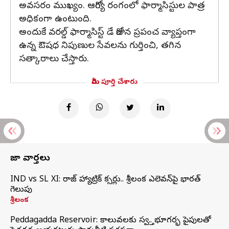
అవసరం ముఖ్యం. ఆరోగ్య రంగంలో ఫార్మాసిస్టుల పాత్ర
అధికంగా ఉంటుంది.
అందుకే వరల్డ్ ఫార్మాసిస్ట్ డే రోజున ప్రపంచ వ్యాప్తంగా
ఉన్న ఔషధ నిపుణుల సేవలను గుర్తించి, తగిన
సత్కారాలు చేస్తారు.
మీరు పూర్తి చేశారు
తాజా వార్తలు
IND vs SL XI: సిరాజ్‌ హ్యాట్రిక్‌ సిక్సర్లు.. శ్రీలంక ఎలెవన్‌పై భారత్‌
గెలుపు
శ్రీలంక
Peddagadda Reservoir: కాలువలకు స్వస్తి.. భూగర్భ పైపులతో