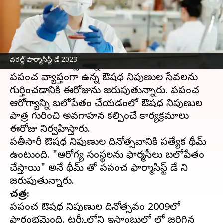
వ్రాసిన వారు
Sep 25, 2023
09:51 am
Sriram Pranateja
ఈ వార్తాకథనం ఏంటి
ప్రతీ ఏడాది సెప్టెంబర్ 25వ తేదీన ప్రపంచ ఔషధ
వరల్డ్ ఫార్మాసిస్ట్ డే 2023
నిపుణులు దినోత్సవాన్ని జరుపుకుంటారు.
ప్రపంచ వ్యాప్తంగా ఉన్న ఔషధ నిపుణుల సేవలను
గుర్తించడానికి ఈరోజును జరుపుతున్నారు. ప్రపంచ
ఆరోగ్యాన్ని బలోపేతం చేయడంలో ఔషధ నిపుణుల
పాత్ర గురించి అవగాహన కల్పించే కార్యక్రమాలు
ఈరోజు నిర్వహిస్తారు.
ప్రతీసారీ ఔషధ నిపుణుల దినోత్సవానికి ప్రత్యేక థీమ్
ఉంటుంది. "ఆరోగ్య సంస్థలను ఫార్మసీలు బలోపేతం
చేస్తాయి" అనే థీమ్ తో ప్రపంచ ఫార్మాసిస్ట్ డే ని
చరిత్ర:
ప్రపంచ ఔషధ నిపుణుల దినోత్సవం 2009లో
ప్రారంభమైంది. టర్కీలోని ఇస్తాంబులో లో జరిగిన