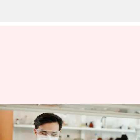
World Pharmacists Day 2023:
ఔషధ నిపుణుల దినోత్సవం గురించి
తెలుసుకోవాల్సిన విషయాలు