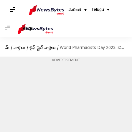
మరింత
Telugu
Telugu
హోమ్
/
వార్తలు
/
లైఫ్-స్టైల్ వార్తలు
/
World Pharmacists Day 2023: ఔషధ నిపుణుల దినోత్సవం గురించి తెలుసుకోవాల్సిన విషయాలు
ADVERTISEMENT