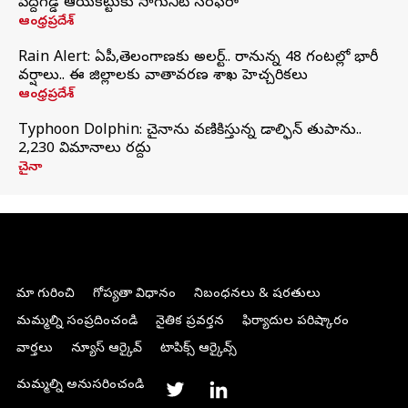
పెద్దగడ్డ ఆయకట్టుకు సాగునీటి సరఫరా
ఆంధ్రప్రదేశ్
Rain Alert: ఏపీ,తెలంగాణకు అలర్ట్.. రానున్న 48 గంటల్లో భారీ
వర్షాలు.. ఈ జిల్లాలకు వాతావరణ శాఖ హెచ్చరికలు
ఆంధ్రప్రదేశ్
Typhoon Dolphin: చైనాను వణికిస్తున్న డాల్ఫిన్‌ తుపాను..
2,230 విమానాలు రద్దు
చైనా
మా గురించి
గోప్యతా విధానం
నిబంధనలు & షరతులు
మమ్మల్ని సంప్రదించండి
నైతిక ప్రవర్తన
ఫిర్యాదుల పరిష్కారం
వార్తలు
న్యూస్ ఆర్కైవ్
టాపిక్స్ ఆర్కైవ్స్
మమ్మల్ని అనుసరించండి