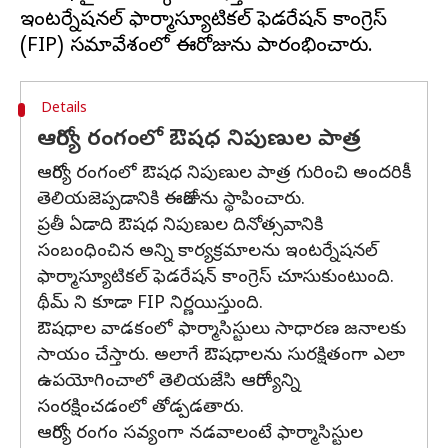
ఇంటర్నేషనల్ ఫార్మాస్యూటికల్ ఫెడరేషన్ కాంగ్రెస్
Details
ఆరోగ్య రంగంలో ఔషధ నిపుణుల పాత్ర
ఆరోగ్య రంగంలో ఔషధ నిపుణుల పాత్ర గురించి అందరికీ
తెలియజెప్పడానికి ఈరోజును స్థాపించారు.
ప్రతీ ఏడాది ఔషధ నిపుణుల దినోత్సవానికి
సంబంధించిన అన్ని కార్యక్రమాలను ఇంటర్నేషనల్
ఫార్మాస్యూటికల్ ఫెడరేషన్ కాంగ్రెస్ చూసుకుంటుంది.
థీమ్ ని కూడా FIP నిర్ణయిస్తుంది.
ఔషధాల వాడకంలో ఫార్మాసిస్టులు సాధారణ జనాలకు
సాయం చేస్తారు. అలాగే ఔషధాలను సురక్షితంగా ఎలా
ఉపయోగించాలో తెలియజేసి ఆరోగ్యాన్ని
సంరక్షించడంలో తోడ్పడతారు.
ఆరోగ్య రంగం సవ్యంగా నడవాలంటే ఫార్మాసిస్టుల