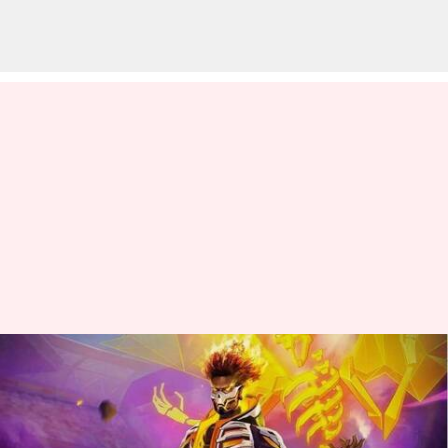
నవంబర్ 5న Garena Free Fire
Max కోడ్‌లు రీడీమ్ చేసుకునే
విధానం