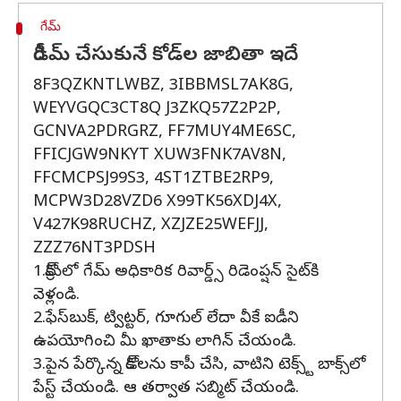
గేమ్
రీడీమ్ చేసుకునే కోడ్‌ల జాబితా ఇదే
8F3QZKNTLWBZ, 3IBBMSL7AK8G,
WEYVGQC3CT8Q J3ZKQ57Z2P2P,
GCNVA2PDRGRZ, FF7MUY4ME6SC,
FFICJGW9NKYT XUW3FNK7AV8N,
FFCMCPSJ99S3, 4ST1ZTBE2RP9,
MCPW3D28VZD6 X99TK56XDJ4X,
V427K98RUCHZ, XZJZE25WEFJJ,
ZZZ76NT3PDSH
1.క్రోమ్‌లో గేమ్ అధికారిక రివార్డ్స్ రిడెంప్షన్ సైట్‌కి
వెళ్లండి.
2.ఫేస్‌బుక్, ట్విట్టర్, గూగుల్ లేదా వీకే ఐడీని
ఉపయోగించి మీ ఖాతాకు లాగిన్ చేయండి.
3.పైన పేర్కొన్న కోడ్‌లను కాపీ చేసి, వాటిని టెక్స్ట్ బాక్స్‌లో
పేస్ట్ చేయండి. ఆ తర్వాత సబ్మిట్ చేయండి.