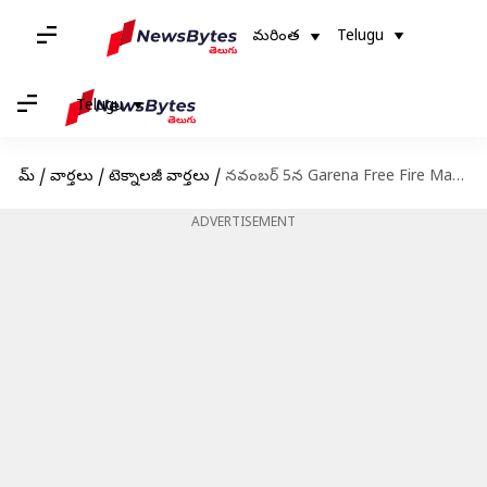
మరింత
Telugu
Telugu
హోమ్
/
వార్తలు
/
టెక్నాలజీ వార్తలు
/
నవంబర్ 5న Garena Free Fire Max కోడ్‌లు రీడీమ్ చేసుకునే విధానం
ADVERTISEMENT