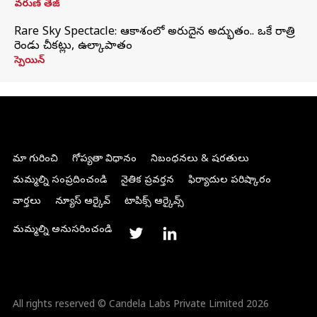
వరుణ్ తేజ్
Rare Sky Spectacle: ఆకాశంలో అరుదైన అద్భుతం.. ఒకే రాత్రి
రెండు చీకట్లు, ఉల్కాపాతం
స్పెయిన్
మా గురించి
గోప్యతా విధానం
నిబంధనలు & షరతులు
మమ్మల్ని సంప్రదించండి
నైతిక ప్రవర్తన
ఫిర్యాదుల పరిష్కారం
వార్తలు
న్యూస్ ఆర్కైవ్
టాపిక్స్ ఆర్కైవ్స్
మమ్మల్ని అనుసరించండి
All rights reserved © Candela Labs Private Limited 2026