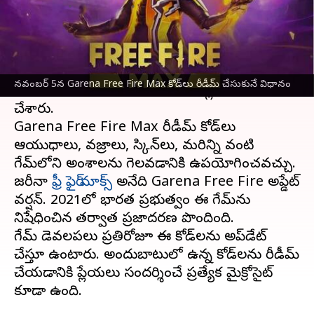
వ్రాసిన వారు
Nov 05, 2023
12:38 pm
Stalin
ఈ వార్తాకథనం ఏంటి
నవంబర్ 5వ తేదీకి సంబంధించిన Garena Free
నవంబర్ 5న Garena Free Fire Max కోడ్‌లు రీడీమ్ చేసుకునే విధానం
Fire Max రీడీమ్ కోడ్‌లను డెవలపర్లు విడుదల
చేశారు.
Garena Free Fire Max రీడీమ్ కోడ్‌లు
ఆయుధాలు, వజ్రాలు, స్కిన్‌లు, మరిన్ని వంటి
గేమ్‌లోని అంశాలను గెలవడానికి ఉపయోగించవచ్చు.
జరీనా
ఫ్రీ ఫైర్ మాక్స్
అనేది Garena Free Fire అప్డేట్
వర్షన్. 2021లో భారత ప్రభుత్వం ఈ గేమ్‌ను
నిషేధించిన తర్వాత ప్రజాదరణ పొందింది.
గేమ్ డెవలపర్‌లు ప్రతిరోజూ ఈ కోడ్‌లను అప్‌డేట్
చేస్తూ ఉంటారు. అందుబాటులో ఉన్న కోడ్‌లను రీడీమ్
చేయడానికి ప్లేయర్‌లు సందర్శించే ప్రత్యేక మైక్రోసైట్