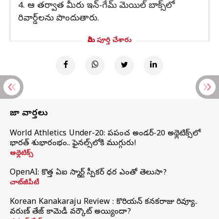
4. ఆ తర్వాత మీరు ఇన్-గేమ్ మెయిల్ బాక్స్‌లో
రివార్డ్‌లను పొందుతారు.
మీరు పూర్తి చేశారు
తాజా వార్తలు
World Athletics Under-20: ప్రపంచ అండర్-20 అథ్లెటిక్స్‌లో
భారత్‌ శుభారంభం.. ఫైనల్స్‌లోకి ముగ్గురు!
అథ్లెటిక్స్
OpenAI: కొత్త ఏఐ స్మార్ట్ స్పీకర్ ధర ఎంతో తెలుసా?
చాట్‌జీపీటీ
Korean Kanakaraju Review : కొరియన్ కనకరాజు రివ్యూ..
వరుణ్ తేజ్ కామెడీ వర్కౌట్ అయ్యిందా?