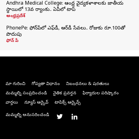
Andhra Medical College: ఆంధ్ర వైద్యకళాశాలకు జాతీయ
స్థాయిలో 13వ ర్యాంకు.. ఏపీలో టాప్
ఆంధ్రప్రదేశ్
PhonePe: ఫోన్‌పేలో ఎఫ్‌డీ, ఆర్‌డీ సేవలు.. రోజుకు రూ.100తో
పొదుపు
ఫోన్‌ పే
మా గురించి
గోప్యతా విధానం
నిబంధనలు & షరతులు
మమ్మల్ని సంప్రదించండి
నైతిక ప్రవర్తన
ఫిర్యాదుల పరిష్కారం
వార్తలు
న్యూస్ ఆర్కైవ్
టాపిక్స్ ఆర్కైవ్స్
మమ్మల్ని అనుసరించండి