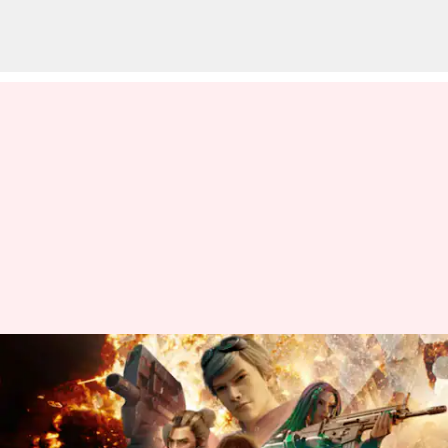
జూలై 11న Garena Free Fire MAX
కోడ్‌ల రీడీమ్ విధానం: 6వ
వార్షికోత్సవ స్పెషల్ ఈవెంట్స్