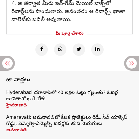
4. ఆ తర్వాత మీరు ఇన్-గేమ్ మెయిల్ బాక్స్‌లో
రివార్డ్‌లను పొందుతారు. అనంతరం ఆ రివార్డ్స్ ఖాతా
వాలెట్‌కు బదిలీ అవుతాయి.
మీరు పూర్తి చేశారు
తాజా వార్తలు
Hyderabad: హైదరాబాద్‌లో 40 లక్షల ఓట్లు గల్లంతు? ఓటర్ల
జాబితాలో భారీ కోత!
హైదరాబాద్
Amaravati: అమరావతిలో కీలక ప్రాజెక్టులు రెడీ.. సీడ్‌ యాక్సెస్‌
రోడ్డు, ఎమ్మెల్యే-ఎమ్మెల్సీ టవర్లకు తుది మెరుగులు
అమరావతి