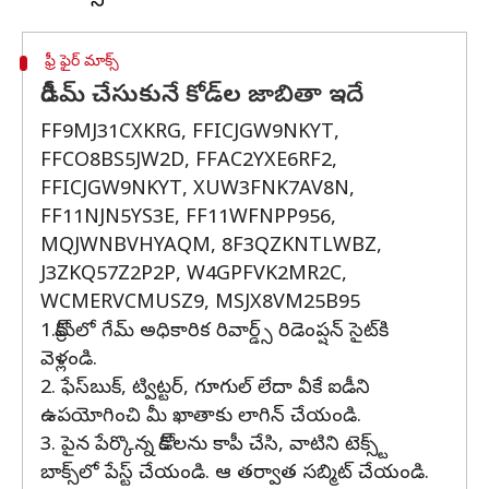
ఫ్రీ ఫైర్ మాక్స్
రీడీమ్ చేసుకునే కోడ్‌ల జాబితా ఇదే
FF9MJ31CXKRG, FFICJGW9NKYT,
FFCO8BS5JW2D, FFAC2YXE6RF2,
FFICJGW9NKYT, XUW3FNK7AV8N,
FF11NJN5YS3E, FF11WFNPP956,
MQJWNBVHYAQM, 8F3QZKNTLWBZ,
J3ZKQ57Z2P2P, W4GPFVK2MR2C,
WCMERVCMUSZ9, MSJX8VM25B95
1.క్రోమ్‌లో గేమ్ అధికారిక రివార్డ్స్ రిడెంప్షన్ సైట్‌కి
వెళ్లండి.
2. ఫేస్‌బుక్, ట్విట్టర్, గూగుల్ లేదా వీకే ఐడీని
ఉపయోగించి మీ ఖాతాకు లాగిన్ చేయండి.
3. పైన పేర్కొన్న కోడ్‌లను కాపీ చేసి, వాటిని టెక్స్ట్
బాక్స్‌లో పేస్ట్ చేయండి. ఆ తర్వాత సబ్మిట్ చేయండి.