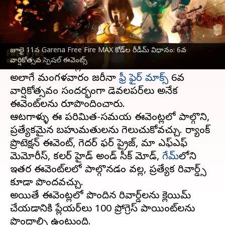
వ్రాసిన వారు
Jul 11, 2023
09:34 am
Stalin
ఈ వార్తాకథనం ఏంటి
జూలై 11న Garena Free Fire MAX కోడ్‌ల రీడీమ్ విధానం: 6వ
జూలై 11కు సంబంధించిన Garena Free Fire MAX
వార్షికోత్సవ స్పెషల్ ఈవెంట్స్
కోడ్‌లను డెవలపర్లు విడుదల చేశారు.
అలాగే మంగళవారం జరీనా
ఫ్రీ ఫైర్ మాక్స్
6వ
వార్షికోత్సవం సందర్భంగా డెవలపర్‌లు అనేక
ఈవెంట్‌లను రూపొందించారు.
ఆటగాళ్ళు ఈ పరిమిత-సమయ ఈవెంట్లలో పాల్గొని,
ప్రత్యేకమైన బహుమతులను గెలుచుకోవచ్చు. ర్యాంక్
ప్రొటెక్షన్ ఈవెంట్, గెదర్ ఫర్ ప్రైజ్, మా ఎఫ్ఎఫ్
మెమోరీస్, కలర్ హైడ్ అండ్ సీక్ మోడ్,
గేమ్‌
లోని
ఇతర ఈవెంట్‌లలో పాల్గొనడం వల్ల, ప్రత్యేక రివార్డ్స్
కూడా పొందవచ్చు.
అయితే ఈవెంట్లలో పొందిన రివార్డ్‌లను క్లెయిమ్
చేయడానికి ప్లేయర్‌లు 100 ప్రోగ్రెస్ పాయింట్‌లను