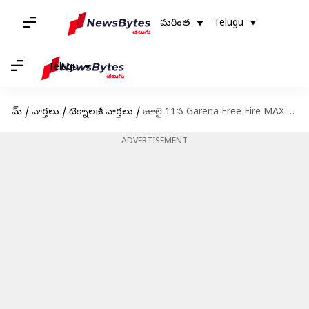
మరింత
Telugu
Telugu
హోమ్
/
వార్తలు
/
టెక్నాలజీ వార్తలు
/
జూలై 11న Garena Free Fire MAX కోడ్‌ల రీడీమ్ విధానం: 6వ వార్షికోత్సవ స్పెషల్ ఈవెంట్స్
ADVERTISEMENT