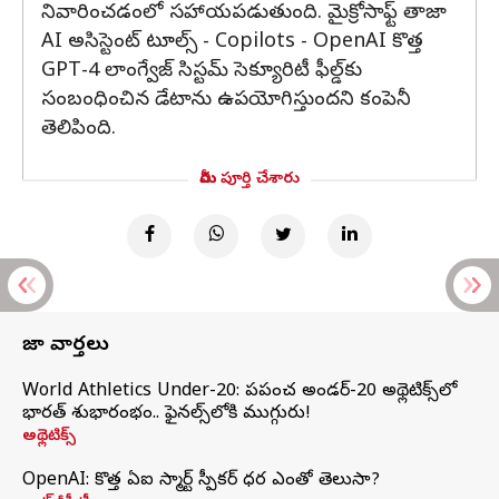
నివారించడంలో సహాయపడుతుంది. మైక్రోసాఫ్ట్ తాజా
AI అసిస్టెంట్ టూల్స్ - Copilots - OpenAI కొత్త
GPT-4 లాంగ్వేజ్ సిస్టమ్ సెక్యూరిటీ ఫీల్డ్‌కు
సంబంధించిన డేటాను ఉపయోగిస్తుందని కంపెనీ
తెలిపింది.
మీరు పూర్తి చేశారు
తాజా వార్తలు
World Athletics Under-20: ప్రపంచ అండర్-20 అథ్లెటిక్స్‌లో
భారత్‌ శుభారంభం.. ఫైనల్స్‌లోకి ముగ్గురు!
అథ్లెటిక్స్
OpenAI: కొత్త ఏఐ స్మార్ట్ స్పీకర్ ధర ఎంతో తెలుసా?