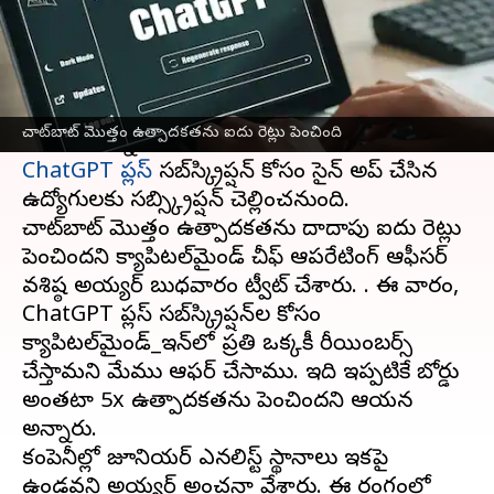
వ్రాసిన వారు
Mar 31, 2023
11:57 am
Nishkala Sathivada
ఈ వార్తాకథనం ఏంటి
ఆర్టిఫిషియల్ ఇంటెలిజెన్స్ తో ఉద్యోగాలపై భయాలు
చాట్‌బాట్ మొత్తం ఉత్పాదకతను ఐదు రెట్లు పెంచింది
పెరుగుతున్నాయి, బెంగళూరుకు చెందిన ఒక కంపెనీ
ChatGPT ప్లస్
సబ్‌స్క్రిప్షన్ కోసం సైన్ అప్ చేసిన
ఉద్యోగులకు సబ్స్క్రిప్షన్ చెల్లించనుంది.
చాట్‌బాట్ మొత్తం ఉత్పాదకతను దాదాపు ఐదు రెట్లు
పెంచిందని క్యాపిటల్‌మైండ్ చీఫ్ ఆపరేటింగ్ ఆఫీసర్
వశిష్ఠ అయ్యర్ బుధవారం ట్వీట్ చేశారు. . ఈ వారం,
ChatGPT ప్లస్ సబ్‌స్క్రిప్షన్‌ల కోసం
క్యాపిటల్‌మైండ్_ఇన్‌లో ప్రతి ఒక్కరికీ రీయింబర్స్
చేస్తామని మేము ఆఫర్ చేసాము. ఇది ఇప్పటికే బోర్డు
అంతటా 5x ఉత్పాదకతను పెంచిందని ఆయన
అన్నారు.
కంపెనీల్లో జూనియర్ ఎనలిస్ట్ స్థానాలు ఇకపై
ఉండవని అయ్యర్ అంచనా వేశారు. ఈ రంగంలో