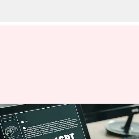
ఉద్యోగుల కోసం ChatGPT ప్లస్
సబ్‌స్క్రిప్షన్‌లకు చెల్లిస్తున్న
బెంగళూరు సంస్థ