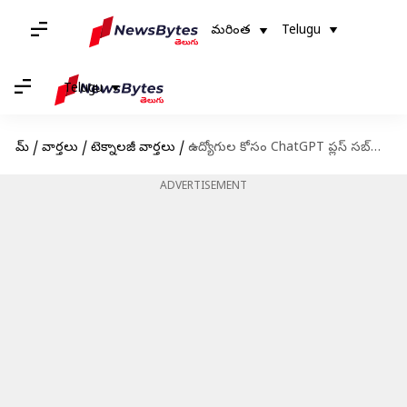
మరింత
Telugu
Telugu
హోమ్
/
వార్తలు
/
టెక్నాలజీ వార్తలు
/
ఉద్యోగుల కోసం ChatGPT ప్లస్ సబ్‌స్క్రిప్షన్‌లకు చెల్లిస్తున్న బెంగళూరు సంస్థ
ADVERTISEMENT