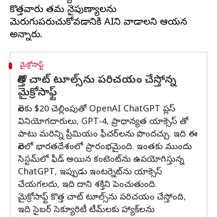
కొత్తవారు తమ నైపుణ్యాలను
మెరుగుపరుచుకోవడానికి AIని వాడాలని ఆయన
మైక్రోసాఫ్ట్
కొత్త చాట్ టూల్స్‌ను పరిచయం చేస్తోన్న
మైక్రోసాఫ్ట్
నెలకు $20 చెల్లింపుతో OpenAI ChatGPT ప్లస్
వినియోగదారులు, GPT-4, ప్రాధాన్యత యాక్సెస్ తో
పాటు మరిన్ని ప్రీమియం ఫీచర్‌లను పొందచ్చు. ఇది ఈ
నెలలో భారతదేశంలో ప్రారంభమైంది. ఇంతకు ముందు
సిస్టమ్‌లో ఫీడ్ అయిన కంటెంట్‌ను ఉపయోగిస్తున్న
ChatGPT, ఇప్పుడు ఇంటర్నెట్‌ను యాక్సెస్
చేయగలదు, ఇది దాని శక్తిని పెంచుతుంది.
మైక్రోసాఫ్ట్ కొత్త చాట్ టూల్స్‌ను పరిచయం చేస్తోంది,
ఇది సైబర్‌ సెక్యూరిటీ టీమ్‌లకు హ్యాక్‌లను