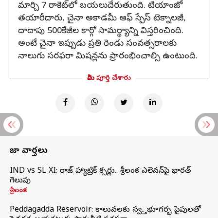
మార్చి 7 రాకెట్‌లో బయలుదేరుతుంది. టియాంజో
తయారీదారు, చైనా అకాడమీ ఆఫ్ స్పేస్ టెక్నాలజీ,
దాదాపు 500కేజీల కార్గో సామర్థ్యాన్ని విస్తరించింది.
అంటే చైనా ఇప్పుడు ప్రతి రెండు సంవత్సరాలకు
నాలుగు సరఫరా మిషన్లను ప్రారంభించాల్సి ఉంటుంది.
మీరు పూర్తి చేశారు
తాజా వార్తలు
IND vs SL XI: సిరాజ్‌ హ్యాట్రిక్‌ సిక్సర్లు.. శ్రీలంక ఎలెవన్‌పై భారత్‌
గెలుపు
శ్రీలంక
Peddagadda Reservoir: కాలువలకు స్వస్తి.. భూగర్భ పైపులతో