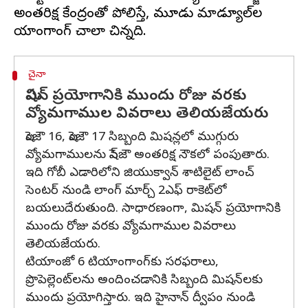
అంతరిక్ష కేంద్రంతో పోలిస్తే, మూడు మాడ్యూల్‌ల
చైనా
మిషన్ ప్రయోగానికి ముందు రోజు వరకు
వ్యోమగాముల వివరాలు తెలియజేయరు
షెంజౌ 16, షెంజౌ 17 సిబ్బంది మిషన్లలో ముగ్గురు
వ్యోమగాములను షెన్‌జౌ అంతరిక్ష నౌకలో పంపుతారు.
ఇది గోబీ ఎడారిలోని జియుక్వాన్ శాటిలైట్ లాంచ్
సెంటర్ నుండి లాంగ్ మార్చ్ 2ఎఫ్ రాకెట్‌లో
బయలుదేరుతుంది. సాధారణంగా, మిషన్ ప్రయోగానికి
ముందు రోజు వరకు వ్యోమగాముల వివరాలు
తెలియజేయరు.
టియాంజో 6 టియాంగాంగ్‌కు సరఫరాలు,
ప్రొపెల్లెంట్‌లను అందించడానికి సిబ్బంది మిషన్‌లకు
ముందు ప్రయోగిస్తారు. ఇది హైనాన్ ద్వీపం నుండి