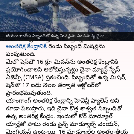
వ్రాసిన వారు
Feb 20, 2023
04:52 pm
Nishkala Sathivada
ఈ వార్తాకథనం ఏంటి
టియాంజో కార్గో స్పేస్‌క్రాఫ్ట్‌లోని సామాగ్రితో పాటుగా చైనా
టియాంగాంగ్‌కు సిబ్బందితో ఉన్న మిషన్లను పంపనున్న చైనా
ఈ సంవత్సరం కొత్తగా పనిచేస్తున్న టియాంగాంగ్
అంతరిక్ష కేంద్రానికి
రెండు సిబ్బంది మిషన్లను
పంపుతుంది.
మేలో షెన్‌జౌ 16 క్రూ మిషన్‌ను అంతరిక్ష కేంద్రానికి
ప్రయోగించాలని ఆలోచిస్తున్నట్లు చైనా మ్యాన్డ్ స్పేస్
ఏజెన్సీ (CMSA) ప్రకటించింది. సిబ్బందితో ఉన్న మిషన్,
షెన్‌జౌ 17 ఐదు నెలల తర్వాత అక్టోబర్‌లో
ప్రారంభమవుతుంది.
టియాంగాంగ్ అంతరిక్ష కేంద్రాన్ని హెవెన్లీ ప్యాలెస్ అని
కూడా పిలుస్తారు, ఇది చైనా కొత్త శాశ్వత సిబ్బందితో
ఉన్న అంతరిక్ష కేంద్రం. ఇందులో కోర్ మాడ్యూల్
టియాన్హేతో పాటు రెండు సైన్స్ మాడ్యూల్స్ వెంటియన్,
మెంగ్టియన్ ఉంటాయి. 16 మాడ్యూల్‌ల అంతర్జాతీయ