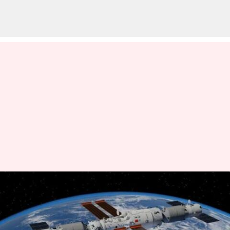
ఈ ఏడాది టియాంగాంగ్‌కు రెండు
సిబ్బందితో ఉన్న మిషన్లను
పంపనున్న చైనా