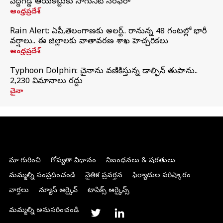
పెద్దగడ్డ ఆయకట్టుకు సాగునీటి సరఫరా
ఆంధ్రప్రదేశ్
Rain Alert: ఏపీ,తెలంగాణకు అలర్ట్.. రానున్న 48 గంటల్లో భారీ
వర్షాలు.. ఈ జిల్లాలకు వాతావరణ శాఖ హెచ్చరికలు
ఆంధ్రప్రదేశ్
Typhoon Dolphin: చైనాను వణికిస్తున్న డాల్ఫిన్‌ తుపాను..
2,230 విమానాలు రద్దు
చైనా
మా గురించి
గోప్యతా విధానం
నిబంధనలు & షరతులు
మమ్మల్ని సంప్రదించండి
నైతిక ప్రవర్తన
ఫిర్యాదుల పరిష్కారం
వార్తలు
న్యూస్ ఆర్కైవ్
టాపిక్స్ ఆర్కైవ్స్
మమ్మల్ని అనుసరించండి