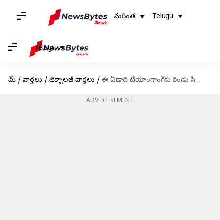
మరింత
Telugu
Telugu
హోమ్
/
వార్తలు
/
టెక్నాలజీ వార్తలు
/
ఈ ఏడాది టియాంగాంగ్‌కు రెండు సిబ్బందితో ఉన్న మిషన్లను పంపనున్న చైనా
ADVERTISEMENT