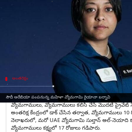
వ్రాసిన వారు
Feb 14, 2023
04:25 pm
Nishkala Sathivada
ఈ వార్తాకథనం ఏంటి
సౌదీ అరేబియా ఈ ఏడాది చివర్లో అంతరిక్షంలోకి తొలిసా
వ్యోమగామి అలీ అల్-ఖర్నీతో అంతరిక్షంలోకి వెళ్లనున్నారు.
సందర్శించే మొదటి సౌదీ వ్యోమగాములుగా చరిత్ర సృష్టించ
మొదటి మహిళా వ్యోమగామిని ప్రయోగించాలనే నిర్ణయం 
అంతరిక్షం
ప్రైవేట్ వ్యోమగాములు, వ్యోమగాములు కలిసి చేసే
నాసా మాజీ వ్యోమగామి, ఆక్సియమ్ స్పేస్ హ్యూమన్ స్పేస్ ఫ్లైట్ 
సౌదీ అరేబియా పంపనున్న మహిళా వ్యోమగామి రైయానా బర్నావి
వ్యోమగాములు, వ్యోమగాములు కలిసి చేసే మొదటి ప్రైవేట్ స్
అంతరిక్ష కేంద్రంలో డాక్ చేసిన తర్వాత, వ్యోమగాములు 1
నెలాఖరులో, మరో UAE వ్యోమగామి సుల్తాన్ అల్-నెయాది కూడా
వ్యోమగాములు కక్ష్యలో 17 రోజులు గడిపారు.