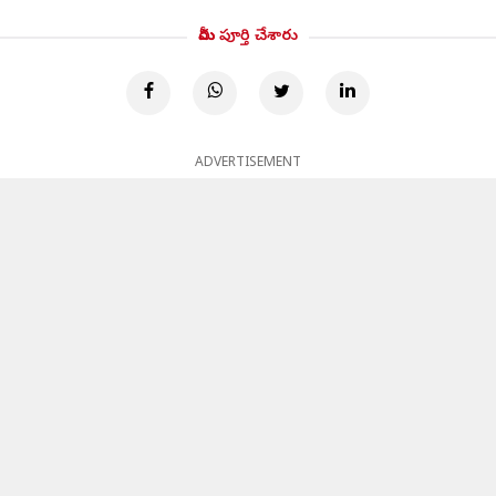
మీరు పూర్తి చేశారు
ADVERTISEMENT