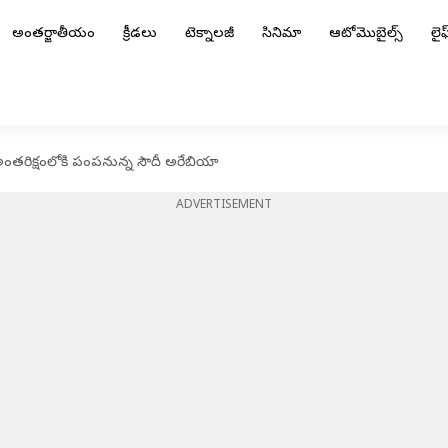
అంతర్జాతీయం
క్రీడలు
టెక్నాలజీ
సినిమా
ఆటోమొబైల్స్
లైఫ్
ంతరిక్షంలోకి పంపనున్న సౌదీ అరేబియా
ADVERTISEMENT