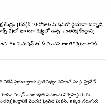
కేంద్రం (ISS)కి 10-రోజుల మిషన్‌లో రైయానా బర్నావి,
స్-2)లో భాగంగా కక్ష్యలో ఉన్న అంతరిక్ష కేంద్రాన్ని
ి. Ax-2 మిషన్ తో సౌదీ మానవ అంతరిక్షయానానికి
ి విదేశీ ప్రభుత్వాలకు ప్రాతినిధ్యం వహించే సంస్థ. ప్రైవేట్
లతో కూడిన మిషన్-సంబంధిత పనులను నిర్వహిస్తారు.ఈ
ిక్ష కేంద్రానికి మొదటి ప్రైవేట్ మిషన్, ఇక్కడ నలుగురు