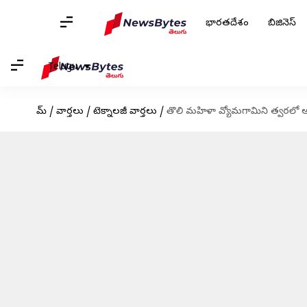
భారతదేశం
బిజినెస్
Telugu
హోమ్
/
వార్తలు
/
టెక్నాలజీ వార్తలు
/
తొలి మహిళా వ్యోమగామిని త్వరలో అ