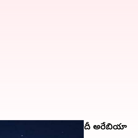
రిక్షంలోకి పంపనున్న సౌదీ అరేబియా