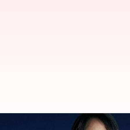
తొలి మహిళా వ్యోమగామిని త్వరలో అంత