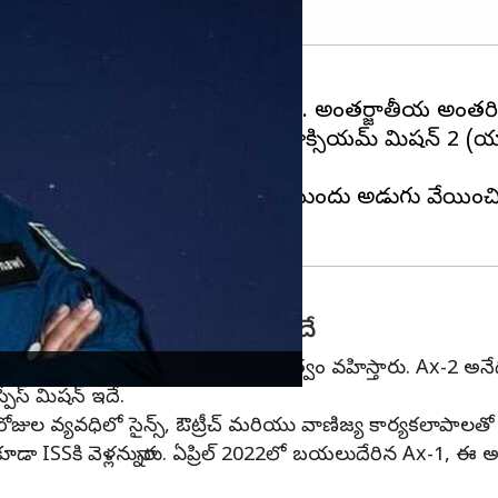
రిగా మహిళా
వ్యోమగామి
ని పంపనుంది. అంతర్జాతీయ అంతరిక్ష 
 వీరిద్దరూ ప్రైవేట్ స్పేస్ మిషన్ యాక్సియమ్ మిషన్ 2 (యాక్
నున్నారు.
సంప్రదాయవాద సౌదీ అరేబియాను ముందు అడుగు వేయించింద
 మొదటి ప్రైవేట్ స్పేస్ మిషన్ ఇదే
డైరెక్టర్ పెగ్గీ విట్సన్ ఈ మిషన్‌కు నాయకత్వం వహిస్తారు. Ax-2 అనేద
పేస్ మిషన్ ఇదే.
0 రోజుల వ్యవధిలో సైన్స్, ఔట్రీచ్ మరియు వాణిజ్య కార్యకలాపా
 ISSకి వెళ్లనున్నారు. ఏప్రిల్ 2022లో బయలుదేరిన Ax-1, ఈ అంతర