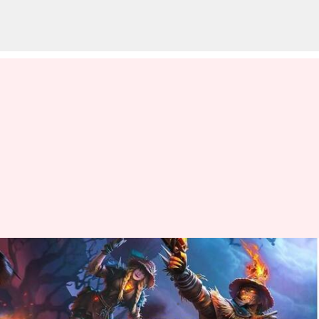
మే 16న Garena Free Fire Max
కోడ్‌లు రీడీమ్ చేసుకునే విధానం
వ్రాసిన వారు
May 16, 2024
08:22 am
Sirish Praharaju