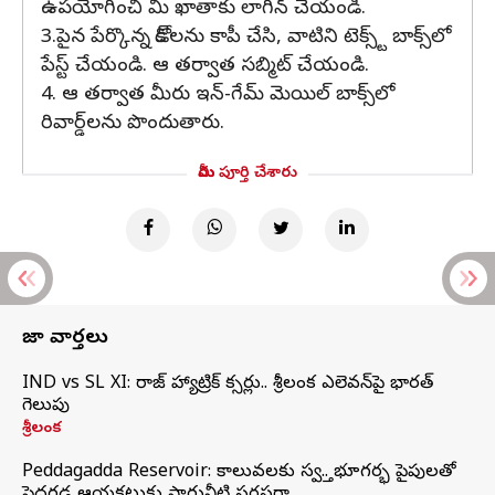
ఉపయోగించి మీ ఖాతాకు లాగిన్ చేయండి.
3.పైన పేర్కొన్న కోడ్‌లను కాపీ చేసి, వాటిని టెక్స్ట్ బాక్స్‌లో
పేస్ట్ చేయండి. ఆ తర్వాత సబ్మిట్ చేయండి.
4. ఆ తర్వాత మీరు ఇన్-గేమ్ మెయిల్ బాక్స్‌లో
రివార్డ్‌లను పొందుతారు.
మీరు పూర్తి చేశారు
తాజా వార్తలు
IND vs SL XI: సిరాజ్‌ హ్యాట్రిక్‌ సిక్సర్లు.. శ్రీలంక ఎలెవన్‌పై భారత్‌
గెలుపు
శ్రీలంక
Peddagadda Reservoir: కాలువలకు స్వస్తి.. భూగర్భ పైపులతో