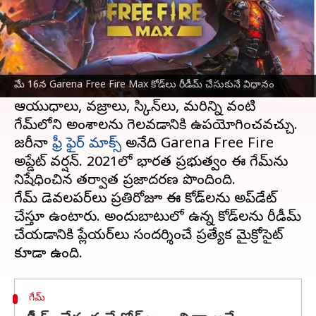
ఈ వార్తాకథనం ఏంటి
మే 16వ తేదీకి సంబంధించిన Garena Free Fire
Max రీడీమ్ కోడ్‌లను డెవలపర్లు విడుదల చేశారు.
మే 16న Garena Free Fire Max కోడ్‌లు రీడీమ్ చేసుకునే విధానం
Garena Free Fire Max రీడీమ్ కోడ్‌లు
ఆయుధాలు, వజ్రాలు, స్కిన్‌లు, మరిన్ని వంటి
గేమ్‌లోని అంశాలను గెలవడానికి ఉపయోగించవచ్చు.
జరీనా
ఫ్రీ ఫైర్ మాక్స్
అనేది Garena Free Fire
అప్డేట్ వర్షన్. 2021లో భారత ప్రభుత్వం ఈ గేమ్‌ను
నిషేధించిన తర్వాత ప్రజాదరణ పొందింది.
గేమ్ డెవలపర్‌లు ప్రతిరోజూ ఈ కోడ్‌లను అప్‌డేట్
చేస్తూ ఉంటారు. అందుబాటులో ఉన్న కోడ్‌లను రీడీమ్
చేయడానికి ప్లేయర్‌లు సందర్శించే ప్రత్యేక మైక్రోసైట్
గేమ్