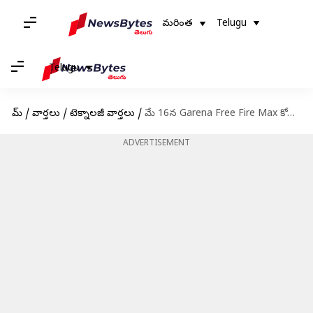
మరింత
Telugu
Telugu
హోమ్
/
వార్తలు
/
టెక్నాలజీ వార్తలు
/
మే 16న Garena Free Fire Max కోడ్‌లు రీడీమ్ చేసుకునే విధానం
ADVERTISEMENT