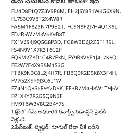
రీడీమ్ చేసుకునే కోడ్‌ల జాబితా ఇదే
FU4D8F1Q7Z3V5P6M, FH2J5Y8R1W4G6X9N,
FL7S3C9V6T2X4W8R
FA5M1F8Z3N7P9B2T, FC5N8F2J7H4Q1X6L,
FD2R5W7M3V6K9B8T
FX1V6S4J9Q5G8P3D, FG8W3D6J2Z5F1R9L,
FS4N9V1X7K3T6C2P
FQ5M2Z8D1C4B7F3N, FY9R3V6P1J4L7K5Q,
FE2W7F4X9B5M1S3G
FT6K9N3C8L2J4H7R, FB6Q9R2D5K8X3F4H,
FV7G2X5P9J3C6L1W
FZ4N1Q8S6R9Y2D5K, FF3B7M4H8W1T9J6V,
FP1X4Y7R2G5Q9N3F
FM9T6W3V8C2B4Y7S
1.క్రోమ్‌లో గేమ్ అధికారిక రివార్డ్స్ రిడెంప్షన్ సైట్‌కి
వెళ్లండి.
2.ఫేస్‌బుక్, ట్విట్టర్, గూగుల్ లేదా వీకే ఐడీని