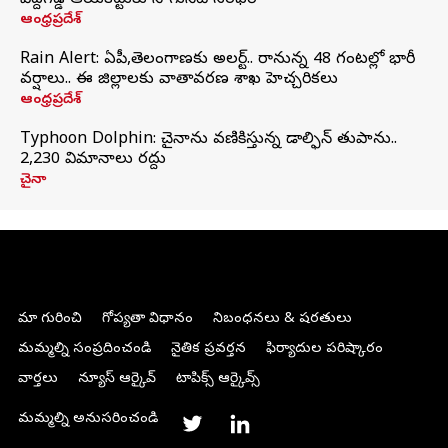
పెద్దగడ్డ ఆయకట్టుకు సాగునీటి సరఫరా
ఆంధ్రప్రదేశ్
Rain Alert: ఏపీ,తెలంగాణకు అలర్ట్.. రానున్న 48 గంటల్లో భారీ
వర్షాలు.. ఈ జిల్లాలకు వాతావరణ శాఖ హెచ్చరికలు
ఆంధ్రప్రదేశ్
Typhoon Dolphin: చైనాను వణికిస్తున్న డాల్ఫిన్‌ తుపాను..
2,230 విమానాలు రద్దు
చైనా
మా గురించి
గోప్యతా విధానం
నిబంధనలు & షరతులు
మమ్మల్ని సంప్రదించండి
నైతిక ప్రవర్తన
ఫిర్యాదుల పరిష్కారం
వార్తలు
న్యూస్ ఆర్కైవ్
టాపిక్స్ ఆర్కైవ్స్
మమ్మల్ని అనుసరించండి