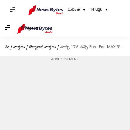
మరింత
Telugu
Telugu
హోమ్
/
వార్తలు
/
టెక్నాలజీ వార్తలు
/
మార్చి 17న వచ్చే Free Fire MAX కోడ్స్ రీడీమ్ విధానం
ADVERTISEMENT