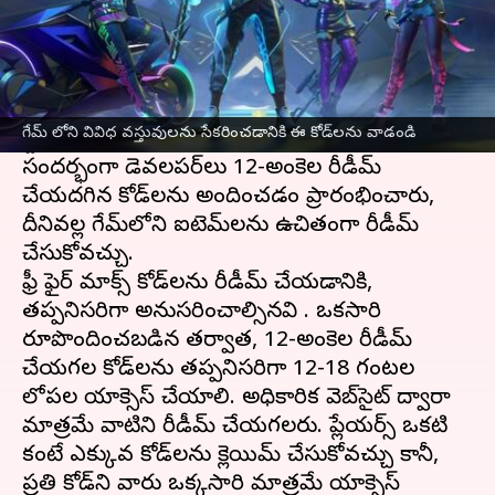
ఈ వార్తాకథనం ఏంటి
Garena సెప్టెంబర్ 2021లో కాస్మెటిక్ అప్‌లతో ఫ్రీ ఫైర్
మాక్స్ ని విడుదల చేసింది. ఈమధ్యే గూగుల్ ప్లే
గేమ్ లోని వివిధ వస్తువులను సేకరించడానికి ఈ కోడ్‌లను వాడండి
స్టోర్‌లో 100 మిలియన్ డౌన్‌లోడ్‌లు చేరుకుంది. ఈ
సందర్భంగా డెవలపర్‌లు 12-అంకెల రీడీమ్
చేయదగిన కోడ్‌లను అందించడం ప్రారంభించారు,
దీనివల్ల గేమ్‌లోని ఐటెమ్‌లను ఉచితంగా రీడీమ్
చేసుకోవచ్చు.
ఫ్రీ ఫైర్ మాక్స్ కోడ్‌లను రీడీమ్ చేయడానికి,
తప్పనిసరిగా అనుసరించాల్సినవి . ఒకసారి
రూపొందించబడిన తర్వాత, 12-అంకెల రీడీమ్
చేయగల కోడ్‌లను తప్పనిసరిగా 12-18 గంటల
లోపల యాక్సెస్ చేయాలి. అధికారిక వెబ్‌సైట్ ద్వారా
మాత్రమే వాటిని రీడీమ్ చేయగలరు. ప్లేయర్స్ ఒకటి
కంటే ఎక్కువ కోడ్‌లను క్లెయిమ్ చేసుకోవచ్చు కానీ,
ప్రతి కోడ్‌ని వారు ఒక్కసారి మాత్రమే యాక్సెస్