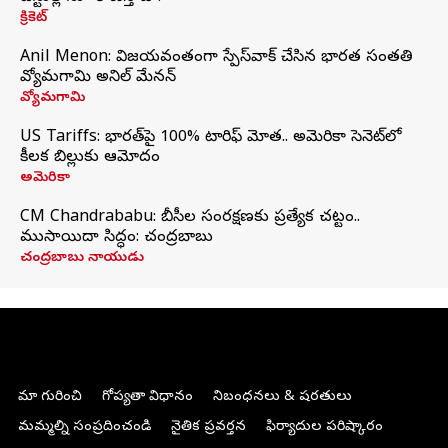
క్రికెట్
Anil Menon: విజయవంతంగా స్పేస్‌వాక్‌ చేసిన భారత సంతతి
వ్యోమగామి అనిల్‌ మేనన్
వ్యోమగామి
US Tariffs: భారత్‌పై 100% టారిఫ్‌ మోత.. అమెరికా సెనెట్‌లో
కీలక బిల్లుకు ఆమోదం
అమెరికా
CM Chandrababu: బీసీల సంరక్షణకు ప్రత్యేక చట్టం..
ముసాయిదా సిద్ధం: చంద్రబాబు
చంద్రబాబు నాయుడు
మా గురించి
గోప్యతా విధానం
నిబంధనలు & షరతులు
మమ్మల్ని సంప్రదించండి
నైతిక ప్రవర్తన
ఫిర్యాదుల పరిష్కారం