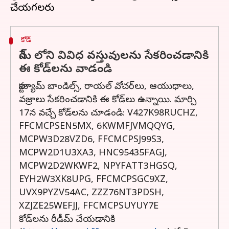
కోడ్‌
గేమ్ లోని వివిధ వస్తువులను సేకరించడానికి
ఈ కోడ్‌లను వాడండి
కాస్ట్యూమ్ బాండిల్స్, రాయల్ వోచర్‌లు, ఆయుధాలు,
వజ్రాలు సేకరించడానికి ఈ కోడ్‌లు ఉన్నాయి. మార్చి
17న వచ్చే కోడ్‌లను చూడండి: V427K98RUCHZ,
FFCMCPSEN5MX, 6KWMFJVMQQYG,
MCPW3D28VZD6, FFCMCPSJ99S3,
MCPW2D1U3XA3, HNC95435FAGJ,
MCPW2D2WKWF2, NPYFATT3HGSQ,
EYH2W3XK8UPG, FFCMCPSGC9XZ,
UVX9PYZV54AC, ZZZ76NT3PDSH,
XZJZE25WEFJJ, FFCMCPSUYUY7E
కోడ్‌లను రీడీమ్ చేయడానికి