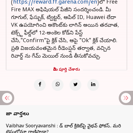
(
https://reward.ff.garena.com/en
)లో Free
Fire MAX అఫిషియల్ పేజీని సందర్శించండి. మీ
గూగుల్, ఫేస్బుక్, ట్విట్టర్, ఆపిల్ ID, Huawei లేదా
VK ఉపయోగించి అకౌంట్‌కు లాగిన్ అయిన తరవాత,
టెక్స్ట్ ఫీల్డ్‌లో 12-అంకెల కోడ్‌ని పేస్ట్
చేసి,"Confirm"పై క్లిక్ చేసి, ఆపై "Ok" క్లిక్ చేయాలి.
ప్రతి విజయవంతమైన రీడెంప్షన్ తర్వాత, వచ్చిన
రివార్డ్ ను గేమ్ మెయిల్ నుండి తీసుకోవచ్చు.
మీరు పూర్తి చేశారు
తాజా వార్తలు
Vaibhav Sooryavanshi : రెడ్ బాల్ క్రికెట్‌పై వైభవ్ ఫోకస్.. మరి
టెస్టుల్లోనూ రాణిస్తాడా?