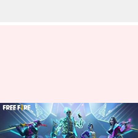
మార్చి 17న వచ్చే Free Fire MAX
కోడ్స్ రీడీమ్ విధానం
వ్రాసిన వారు
Mar 16, 2023
08:15 pm
Nishkala Sathivada