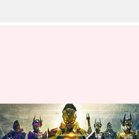
ఫిబ్రవరి 15న వచ్చే Free Fire MAX
కోడ్స్ రీడీమ్ విధానం
వ్రాసిన వారు
Feb 15, 2023
09:45 am
Nishkala Sathivada