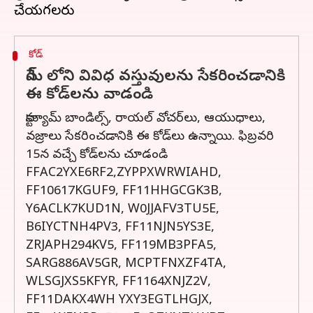
కోడ్‌
గేమ్ లోని వివిధ వస్తువులను సేకరించడానికి
ఈ కోడ్‌లను వాడండి
కాస్ట్యూమ్ బాండిల్స్, రాయల్ వోచర్‌లు, ఆయుధాలు,
వజ్రాలు సేకరించడానికి ఈ కోడ్‌లు ఉన్నాయి. ఫిబ్రవరి
15న వచ్చే కోడ్‌లను చూడండి
FFAC2YXE6RF2,ZYPPXWRWIAHD,
FF10617KGUF9, FF11HHGCGK3B,
Y6ACLK7KUD1N, W0JJAFV3TU5E,
B6IYCTNH4PV3, FF11NJN5YS3E,
ZRJAPH294KV5, FF119MB3PFA5,
SARG886AV5GR, MCPTFNXZF4TA,
WLSGJXS5KFYR, FF1164XNJZ2V,
FF11DAKX4WH YXY3EGTLHGJX,