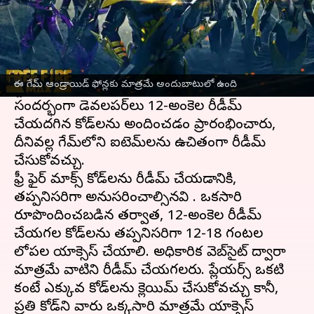
ఈ వార్తాకథనం ఏంటి
Garena సెప్టెంబర్ 2021లో కాస్మెటిక్ అప్‌లతో ఫ్రీ ఫైర్
మాక్స్ ని విడుదల చేసింది. ఈమధ్యే గూగుల్ ప్లే
ఈ గేమ్ ఆండ్రాయిడ్ ఫోన్లకు మాత్రమే అందుబాటులో ఉంది
స్టోర్‌లో 100 మిలియన్ డౌన్‌లోడ్‌లు చేరుకుంది. ఈ
సందర్భంగా డెవలపర్‌లు 12-అంకెల రీడీమ్
చేయదగిన కోడ్‌లను అందించడం ప్రారంభించారు,
దీనివల్ల గేమ్‌లోని ఐటెమ్‌లను ఉచితంగా రీడీమ్
చేసుకోవచ్చు.
ఫ్రీ ఫైర్ మాక్స్ కోడ్‌లను రీడీమ్ చేయడానికి,
తప్పనిసరిగా అనుసరించాల్సినవి . ఒకసారి
రూపొందించబడిన తర్వాత, 12-అంకెల రీడీమ్
చేయగల కోడ్‌లను తప్పనిసరిగా 12-18 గంటల
లోపల యాక్సెస్ చేయాలి. అధికారిక వెబ్‌సైట్ ద్వారా
మాత్రమే వాటిని రీడీమ్ చేయగలరు. ప్లేయర్స్ ఒకటి
కంటే ఎక్కువ కోడ్‌లను క్లెయిమ్ చేసుకోవచ్చు కానీ,
ప్రతి కోడ్‌ని వారు ఒక్కసారి మాత్రమే యాక్సెస్