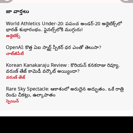
తాజా వార్తలు
World Athletics Under-20: ప్రపంచ అండర్-20 అథ్లెటిక్స్‌లో
భారత్‌ శుభారంభం.. ఫైనల్స్‌లోకి ముగ్గురు!
అథ్లెటిక్స్
OpenAI: కొత్త ఏఐ స్మార్ట్ స్పీకర్ ధర ఎంతో తెలుసా?
చాట్‌జీపీటీ
Korean Kanakaraju Review : కొరియన్ కనకరాజు రివ్యూ..
వరుణ్ తేజ్ కామెడీ వర్కౌట్ అయ్యిందా?
వరుణ్ తేజ్
Rare Sky Spectacle: ఆకాశంలో అరుదైన అద్భుతం.. ఒకే రాత్రి
రెండు చీకట్లు, ఉల్కాపాతం
స్పెయిన్