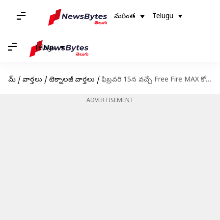
మరింత
Telugu
Telugu
హోమ్
/
వార్తలు
/
టెక్నాలజీ వార్తలు
/
ఫిబ్రవరి 15న వచ్చే Free Fire MAX కోడ్స్ రీడీమ్ విధానం
ADVERTISEMENT