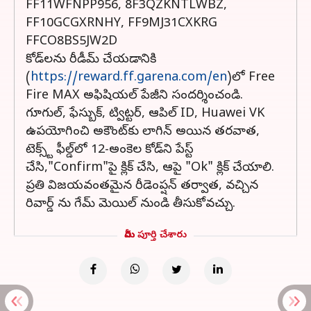
FF11WFNPP956, 8F3QZKNTLWBZ,
FF10GCGXRNHY, FF9MJ31CXKRG
FFCO8BS5JW2D
కోడ్‌లను రీడీమ్ చేయడానికి
(
https://reward.ff.garena.com/en
)లో Free
Fire MAX అఫిషియల్ పేజీని సందర్శించండి.
గూగుల్, ఫేస్బుక్, ట్విట్టర్, ఆపిల్ ID, Huawei VK
ఉపయోగించి అకౌంట్‌కు లాగిన్ అయిన తరవాత,
టెక్స్ట్ ఫీల్డ్‌లో 12-అంకెల కోడ్‌ని పేస్ట్
చేసి,"Confirm"పై క్లిక్ చేసి, ఆపై "Ok" క్లిక్ చేయాలి.
ప్రతి విజయవంతమైన రీడెంప్షన్ తర్వాత, వచ్చిన
రివార్డ్ ను గేమ్ మెయిల్ నుండి తీసుకోవచ్చు.
మీరు పూర్తి చేశారు