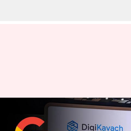
ఆన్ లైన్ మోసాలను అడ్డుకునేందుకు
గూగుల్ పరిచయం చేస్తున్న డిజి
కవచ్