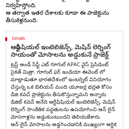
నిర్వహిస్తోంది.
ఆ తర్వాత ఇతర దేశాలకు కూడా ఈ ప్రాజెక్టును
Details
ఆర్టీఫిషియల్ ఇంటెలిజెన్స్, మెషిన్ లెర్నింగ్
సాయంతో మోసాలను అడ్డుకునే ప్రాజెక్ట్
ట్రస్ట్ అండ్ సేఫ్టీ ఎట్ గూగుల్ APAC వైస్ ప్రెసిడెంట్
సైకత్ మిత్రా, గూగుల్ ఫర్ ఇండియా ఈవెంట్ లో
మాట్లాడుతూ భారతదేశంలో ఇంటర్నెట్ వినియోగం
చేస్తున్న ఒక బిలియన్ మంది యూజర్ల భద్రత కోసం
డిజి కవచ్ ప్రాజెక్టును తీసుకొస్తున్నామని అన్నారు.
డిజిట్ కవచ్ అనేది ఆర్టీఫిషియల్ ఇంటెలిజెన్స్, మెషిన్
లెర్నింగ్ సాంకేతిక పద్ధతులను ఉపయోగించి ఆన్ లైన్
మోసగాళ్లను అడ్డుకుంటుందని తెలియజేశారు.
ఆన్ లైన్ మోసాలను అడ్డగించడానికి ముఖ్యంగా ఆర్థిక