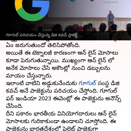
వ్రాసిన వారు
Oct 19, 2023
02:35 pm
Sriram Pranateja
ఈ వార్తాకథనం ఏంటి
ప్రస్తుతం ప్రపంచమంతా మన చేతుల్లోకి వచ్చేసింది.
గూగుల్ పరిచయం చేస్తున్న డిజి కవచ్ ప్రాజెక్ట్
స్మార్ట్ ఫోన్, ఇంటర్నెట్ కారణంగా ప్రపంచంలో ఎక్కడ
ఏం జరుగుతుందో తెలిసిపోతోంది.
అయితే ఈ టెక్నాలజీ కారణంగా ఆన్ లైన్ మోసాలు
కూడా పెరుగుతున్నాయి. ముఖ్యంగా ఆన్ లైన్ లో
అనేక మోసాలు చేసి అకౌంట్లో నుంచి డబ్బులను
మాయం చేస్తున్నారు.
ఇలాంటి వాటిని అడ్డుకునేందుకు
గూగుల్
సంస్థ డిజి
కవచ్ అనే ప్రాజెక్టును పరిచయం చేస్తోంది. గూగుల్
ఫర్ ఇండియా 2023 ఈవెంట్లో ఈ ప్రాజెక్టును అనౌన్స్
చేసింది.
దీని ప్రకారం భారతీయ వినియోగదారులు ఆన్ లైన్
మోసాలకు గురికాకుండా ఉండాలని చూస్తోంది. ఈ
ప్రాజెక్టును భారతదేశంలో పైలెట్ ప్రాజెక్టుగా