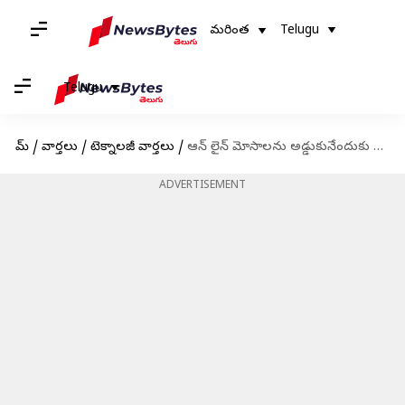
మరింత
Telugu
Telugu
హోమ్
/
వార్తలు
/
టెక్నాలజీ వార్తలు
/
ఆన్ లైన్ మోసాలను అడ్డుకునేందుకు గూగుల్ పరిచయం చేస్తున్న డిజి కవచ్
ADVERTISEMENT