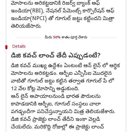
మోసాలను అరికట్టడానికి రిజర్వ్ బ్యాంక్ ఆఫ్
ఇండియా(RBI), నేషనల్ పేమెంట్స్ కార్పొరేషన్ ఆఫ్
ఇండియా(NPCI) తో గూగుల్ జట్టు కట్టిందని మిత్రా
తెలియజేసారు.
మీరు
50%
శాతం పూర్తి చేశారు
Details
డిజి కవచ్ లాంచ్ తేదీ ఎప్పుడంటే?
డిజి కవచ్ ముఖ్య ఉద్దేశం ఏంటంటే ఆన్ లైన్ లో ఆర్థిక
మోసాలను అరికట్టడం. ఆర్బీఐ ఎన్పీసీఐ మొదలైన
వాటితో గూగుల్ జట్టు కట్టిన తర్వాత గూగుల్ పే లో
12 వేల కోట్ల మోసాన్ని అడ్డుకుంది.
ఆన్ లైన్ అపాయాలనుండి భారత పౌరులను
కాపాడడానికి ఆర్బీఐ, గూగుల్ సంస్థలు చాలా
పగడ్బందీగా పనిచేస్తున్నాయని మిత్ర తెలియజేశారు.
డిజి కవచ్ ప్రాజెక్టు లాంచ్ తేదీని ఇంకా వెల్లడి
చేయలేదు. మరికొద్ది రోజుల్లో ఈ ప్రాజెక్టు లాంచ్