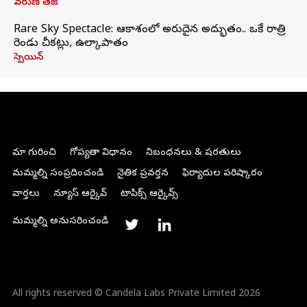
వరుణ్ తేజ్
Rare Sky Spectacle: ఆకాశంలో అరుదైన అద్భుతం.. ఒకే రాత్రి
రెండు చీకట్లు, ఉల్కాపాతం
స్పెయిన్
మా గురించి
గోప్యతా విధానం
నిబంధనలు & షరతులు
మమ్మల్ని సంప్రదించండి
నైతిక ప్రవర్తన
ఫిర్యాదుల పరిష్కారం
వార్తలు
న్యూస్ ఆర్కైవ్
టాపిక్స్ ఆర్కైవ్స్
మమ్మల్ని అనుసరించండి
All rights reserved © Candela Labs Private Limited 2026