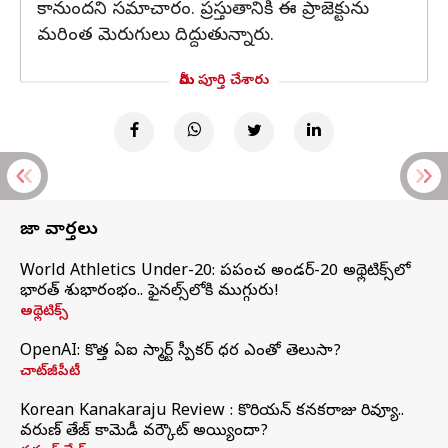
కానుందని సమాచారం. ప్రస్తుతానికి ఈ ప్రాజెక్టును
మరింత మెరుగులు దిద్దుతున్నారు.
మీరు పూర్తి చేశారు
తాజా వార్తలు
World Athletics Under-20: ప్రపంచ అండర్-20 అథ్లెటిక్స్‌లో
భారత్‌ శుభారంభం.. ఫైనల్స్‌లోకి ముగ్గురు!
అథ్లెటిక్స్
OpenAI: కొత్త ఏఐ స్మార్ట్ స్పీకర్ ధర ఎంతో తెలుసా?
చాట్‌జీపీటీ
Korean Kanakaraju Review : కొరియన్ కనకరాజు రివ్యూ..
వరుణ్ తేజ్ కామెడీ వర్కౌట్ అయ్యిందా?