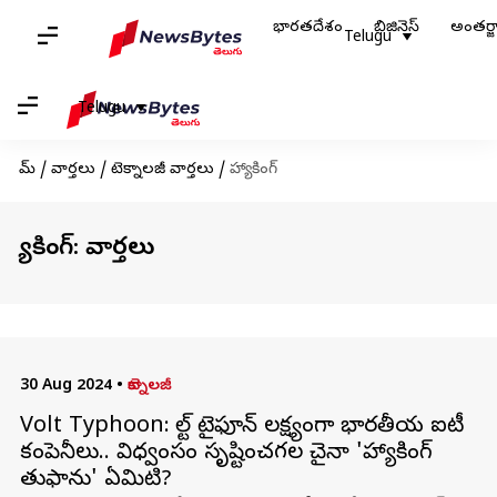
భారతదేశం
బిజినెస్
అంతర్
Telugu
Telugu
హోమ్
/
వార్తలు
/
టెక్నాలజీ వార్తలు
/
హ్యాకింగ్
హ్యాకింగ్: వార్తలు
30 Aug 2024
•
టెక్నాలజీ
Volt Typhoon: వోల్ట్ టైఫూన్ లక్ష్యంగా భారతీయ ఐటీ
కంపెనీలు.. విధ్వంసం సృష్టించగల చైనా 'హ్యాకింగ్
తుఫాను' ఏమిటి?