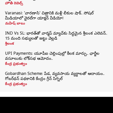
హౌతీ రెబెల్స్
Varanasi: 'వారణాసి' చిత్రానికి మళ్లీ లీకుల షాక్.. సోషల్
మీడియాలో వైరల్‌గా యాక్షన్ వీడియో!
మహేష్ బాబు
IND Vs SL: భారత్‌తో వార్మప్‌ మ్యాచ్‌కు సిద్ధమైన శ్రీలంక ఎలెవన్..
15 మంది సభ్యులతో జట్టు వెల్లడి
శ్రీలంక
UPI Payments: యూపీఐ చెల్లింపుల్లో కీలక మార్పు.. ఛార్జీల
వసూలుకు లోక్‌సభ ఆమోదం..
కేంద్ర ప్రభుత్వం
Gobardhan Scheme: పేడ, వ్యవసాయ వ్యర్థాలతో ఆదాయం..
గోబర్‌ధన్ పథకానికి కేంద్రం గ్రీన్ సిగ్నల్
కేంద్ర ప్రభుత్వం