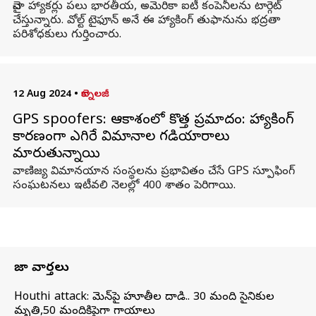
చైనా హ్యాకర్లు పలు భారతీయ, అమెరికా ఐటీ కంపెనీలను టార్గెట్
చేస్తున్నారు. వోల్ట్ టైఫూన్ అనే ఈ హ్యాకింగ్ తుఫానును భద్రతా
పరిశోధకులు గుర్తించారు.
12 Aug 2024
•
టెక్నాలజీ
GPS spoofers: ఆకాశంలో కొత్త ప్రమాదం: హ్యాకింగ్
కారణంగా ఎగిరే విమానాల గడియారాలు
మారుతున్నాయి
వాణిజ్య విమానయాన సంస్థలను ప్రభావితం చేసే GPS స్పూఫింగ్
సంఘటనలు ఇటీవలి నెలల్లో 400 శాతం పెరిగాయి.
తాజా వార్తలు
Houthi attack: యెమెన్‌పై హూతీల దాడి.. 30 మంది సైనికుల
మృతి,50 మందికిపైగా గాయాలు