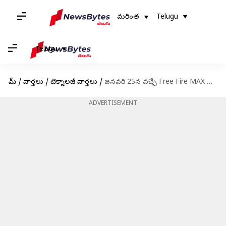
మరింత
Telugu
Telugu
హోమ్
/
వార్తలు
/
టెక్నాలజీ వార్తలు
/
జనవరి 25న వచ్చే Free Fire MAX కోడ్స్ రీడీమ్ విధానం
ADVERTISEMENT