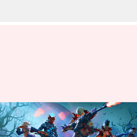
జనవరి 25న వచ్చే Free Fire MAX
కోడ్స్ రీడీమ్ విధానం
వ్రాసిన వారు
Jan 25, 2023
01:23 pm
Nishkala Sathivada