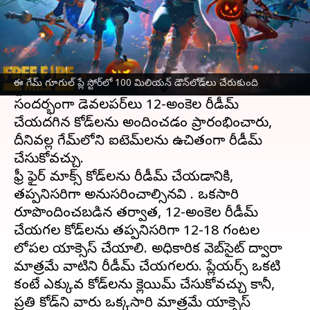
ఈ వార్తాకథనం ఏంటి
Garena సెప్టెంబర్ 2021లో కాస్మెటిక్ అప్‌లతో ఫ్రీ ఫైర్
మాక్స్ ని విడుదల చేసింది. ఈమధ్యే గూగుల్ ప్లే
ఈ గేమ్ గూగుల్ ప్లే స్టోర్‌లో 100 మిలియన్ డౌన్‌లోడ్‌లు చేరుకుంది
స్టోర్‌లో 100 మిలియన్ డౌన్‌లోడ్‌లు చేరుకుంది. ఈ
సందర్భంగా డెవలపర్‌లు 12-అంకెల రీడీమ్
చేయదగిన కోడ్‌లను అందించడం ప్రారంభించారు,
దీనివల్ల గేమ్‌లోని ఐటెమ్‌లను ఉచితంగా రీడీమ్
చేసుకోవచ్చు.
ఫ్రీ ఫైర్ మాక్స్ కోడ్‌లను రీడీమ్ చేయడానికి,
తప్పనిసరిగా అనుసరించాల్సినవి . ఒకసారి
రూపొందించబడిన తర్వాత, 12-అంకెల రీడీమ్
చేయగల కోడ్‌లను తప్పనిసరిగా 12-18 గంటల
లోపల యాక్సెస్ చేయాలి. అధికారిక వెబ్‌సైట్ ద్వారా
మాత్రమే వాటిని రీడీమ్ చేయగలరు. ప్లేయర్స్ ఒకటి
కంటే ఎక్కువ కోడ్‌లను క్లెయిమ్ చేసుకోవచ్చు కానీ,
ప్రతి కోడ్‌ని వారు ఒక్కసారి మాత్రమే యాక్సెస్