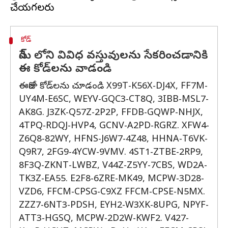
కోడ్
గేమ్ లోని వివిధ వస్తువులను సేకరించడానికి
ఈ కోడ్‌లను వాడండి
ఈరోజు కోడ్‌లను చూడండి X99T-K56X-DJ4X, FF7M-
UY4M-E6SC, WEYV-GQC3-CT8Q, 3IBB-MSL7-
AK8G. J3ZK-Q57Z-2P2P, FFDB-GQWP-NHJX,
4TPQ-RDQJ-HVP4, GCNV-A2PD-RGRZ. XFW4-
Z6Q8-82WY, HFNS-J6W7-4Z48, HHNA-T6VK-
Q9R7, 2FG9-4YCW-9VMV. 4ST1-ZTBE-2RP9,
8F3Q-ZKNT-LWBZ, V44Z-Z5YY-7CBS, WD2A-
TK3Z-EA55. E2F8-6ZRE-MK49, MCPW-3D28-
VZD6, FFCM-CPSG-C9XZ FFCM-CPSE-N5MX.
ZZZ7-6NT3-PDSH, EYH2-W3XK-8UPG, NPYF-
ATT3-HGSQ, MCPW-2D2W-KWF2. V427-