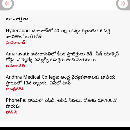
తాజా వార్తలు
Hyderabad: హైదరాబాద్‌లో 40 లక్షల ఓట్లు గల్లంతు? ఓటర్ల
జాబితాలో భారీ కోత!
హైదరాబాద్
Amaravati: అమరావతిలో కీలక ప్రాజెక్టులు రెడీ.. సీడ్‌ యాక్సెస్‌
రోడ్డు, ఎమ్మెల్యే-ఎమ్మెల్సీ టవర్లకు తుది మెరుగులు
అమరావతి
Andhra Medical College: ఆంధ్ర వైద్యకళాశాలకు జాతీయ
స్థాయిలో 13వ ర్యాంకు.. ఏపీలో టాప్
ఆంధ్రప్రదేశ్
PhonePe: ఫోన్‌పేలో ఎఫ్‌డీ, ఆర్‌డీ సేవలు.. రోజుకు రూ.100తో
పొదుపు
ఫోన్‌ పే