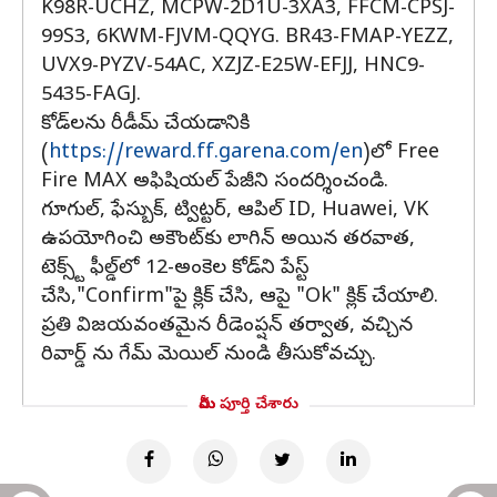
K98R-UCHZ, MCPW-2D1U-3XA3, FFCM-CPSJ-
99S3, 6KWM-FJVM-QQYG. BR43-FMAP-YEZZ,
UVX9-PYZV-54AC, XZJZ-E25W-EFJJ, HNC9-
5435-FAGJ.
కోడ్‌లను రీడీమ్ చేయడానికి
(
https://reward.ff.garena.com/en
)లో Free
Fire MAX అఫిషియల్ పేజీని సందర్శించండి.
గూగుల్, ఫేస్బుక్, ట్విట్టర్, ఆపిల్ ID, Huawei, VK
ఉపయోగించి అకౌంట్‌కు లాగిన్ అయిన తరవాత,
టెక్స్ట్ ఫీల్డ్‌లో 12-అంకెల కోడ్‌ని పేస్ట్
చేసి,"Confirm"పై క్లిక్ చేసి, ఆపై "Ok" క్లిక్ చేయాలి.
ప్రతి విజయవంతమైన రీడెంప్షన్ తర్వాత, వచ్చిన
రివార్డ్ ను గేమ్ మెయిల్ నుండి తీసుకోవచ్చు.
మీరు పూర్తి చేశారు