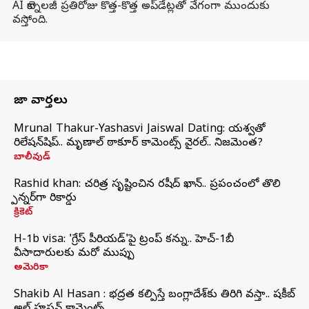
AI టెక్నాలజీ ప్రతిరోజు కొత్త-కొత్త అప్‌డేట్లతో వేగంగా ముందుకు
వస్తోంది.
తాజా వార్తలు
Mrunal Thakur-Yashasvi Jaiswal Dating: యశస్వితో
రిలేషన్‌షిప్.. మృణాల్ ఠాకూర్ కామెంట్స్ వైరల్.. నిజమెంత?
బాలీవుడ్
Rashid khan: చరిత్ర సృష్టించిన రషీద్ ఖాన్.. ప్రపంచంలో తొలి
స్పిన్నర్‌గా రికార్డు
క్రికెట్
H-1b visa: 'గ్రేస్‌ పీరియడ్‌'పై ట్రంప్‌ కన్ను.. హెచ్‌-1బీ
వీసాదారులకు మరో ముప్పు
అమెరికా
Shakib Al Hasan : భద్రత కల్పిస్తే బంగ్లాదేశ్‌కు తిరిగి వస్తా.. షకీబ్