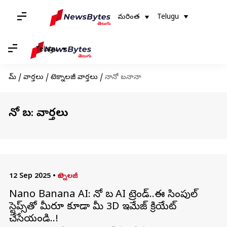
మరింత
Telugu
Telugu
హోమ్
/
వార్తలు
/
టెక్నాలజీ వార్తలు
/
నానో బనానా
నానో బనానా: వార్తలు
12 Sep 2025
•
టెక్నాలజీ
Nano Banana AI: నానో బనానా AI ట్రెండ్..ఈ సింపుల్
స్టెప్స్‌తో మీరూ కూడా మీ 3D ఇమేజ్ క్రియేట్
చేసేయండి..!