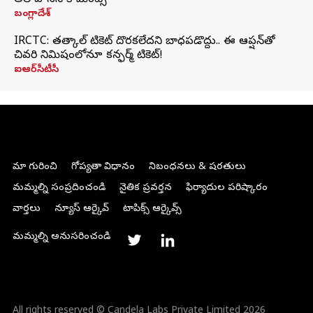
అల్ హసన్ కామెంట్స్
బంగ్లాదేశ్
IRCTC: తత్కాల్ టికెట్ దొరకలేదని బాధపడొద్దు.. ఈ ఆప్షన్‌తో
చివరి నిమిషంలోనూ కన్ఫర్మ్ టికెట్!
ఐఆర్‌సీటీసీ
మా గురించి
గోప్యతా విధానం
నిబంధనలు & షరతులు
మమ్మల్ని సంప్రదించండి
నైతిక ప్రవర్తన
ఫిర్యాదుల పరిష్కారం
వార్తలు
న్యూస్ ఆర్కైవ్
టాపిక్స్ ఆర్కైవ్స్
మమ్మల్ని అనుసరించండి
All rights reserved © Candela Labs Private Limited 2026