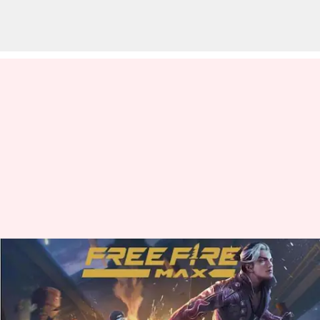
నవంబర్ 25న Garena Free Fire
Max కోడ్‌లు రీడీమ్ చేసుకునే
విధానం