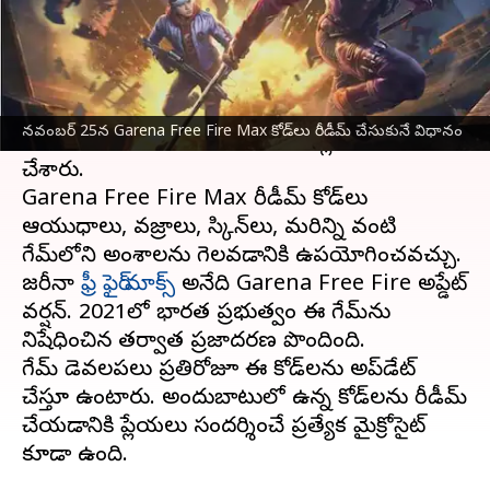
వ్రాసిన వారు
Nov 25, 2023
12:28 pm
Stalin
ఈ వార్తాకథనం ఏంటి
నవంబర్ 25వ తేదీకి సంబంధించిన Garena Free
నవంబర్ 25న Garena Free Fire Max కోడ్‌లు రీడీమ్ చేసుకునే విధానం
Fire Max రీడీమ్ కోడ్‌లను డెవలపర్లు విడుదల
చేశారు.
Garena Free Fire Max రీడీమ్ కోడ్‌లు
ఆయుధాలు, వజ్రాలు, స్కిన్‌లు, మరిన్ని వంటి
గేమ్‌లోని అంశాలను గెలవడానికి ఉపయోగించవచ్చు.
జరీనా
ఫ్రీ ఫైర్ మాక్స్
అనేది Garena Free Fire అప్డేట్
వర్షన్. 2021లో భారత ప్రభుత్వం ఈ గేమ్‌ను
నిషేధించిన తర్వాత ప్రజాదరణ పొందింది.
గేమ్ డెవలపర్‌లు ప్రతిరోజూ ఈ కోడ్‌లను అప్‌డేట్
చేస్తూ ఉంటారు. అందుబాటులో ఉన్న కోడ్‌లను రీడీమ్
చేయడానికి ప్లేయర్‌లు సందర్శించే ప్రత్యేక మైక్రోసైట్