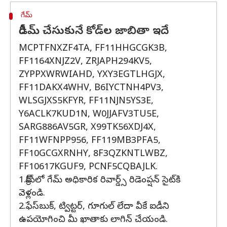
గేమ్
రీడీమ్ చేసుకునే కోడ్‌ల జాబితా ఇదే
MCPTFNXZF4TA, FF11HHGCGK3B,
FF1164XNJZ2V, ZRJAPH294KV5,
ZYPPXWRWIAHD, YXY3EGTLHGJX,
FF11DAKX4WHV, B6IYCTNH4PV3,
WLSGJXS5KFYR, FF11NJN5YS3E,
Y6ACLK7KUD1N, W0JJAFV3TU5E,
SARG886AV5GR, X99TK56XDJ4X,
FF11WFNPP956, FF119MB3PFA5,
FF10GCGXRNHY, 8F3QZKNTLWBZ,
FF10617KGUF9, PCNF5CQBAJLK.
1.క్రోమ్‌లో గేమ్ అధికారిక రివార్డ్స్ రిడెంప్షన్ సైట్‌కి
వెళ్లండి.
2.ఫేస్‌బుక్, ట్విట్టర్, గూగుల్ లేదా వీకే ఐడీని
ఉపయోగించి మీ ఖాతాకు లాగిన్ చేయండి.