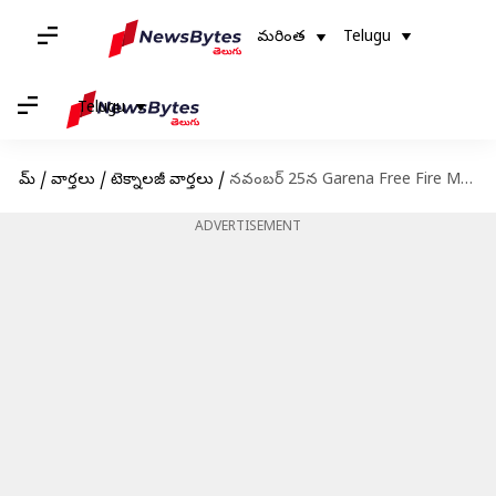
మరింత
Telugu
Telugu
హోమ్
/
వార్తలు
/
టెక్నాలజీ వార్తలు
/
నవంబర్ 25న Garena Free Fire Max కోడ్‌లు రీడీమ్ చేసుకునే విధానం
ADVERTISEMENT