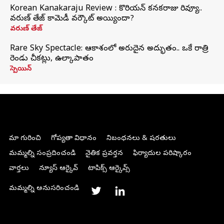
Korean Kanakaraju Review : కొరియన్ కనకరాజు రివ్యూ..
వరుణ్ తేజ్ కామెడీ వర్కౌట్ అయ్యిందా?
వరుణ్ తేజ్
Rare Sky Spectacle: ఆకాశంలో అరుదైన అద్భుతం.. ఒకే రాత్రి
రెండు చీకట్లు, ఉల్కాపాతం
స్పెయిన్
మా గురించి
గోప్యతా విధానం
నిబంధనలు & షరతులు
మమ్మల్ని సంప్రదించండి
నైతిక ప్రవర్తన
ఫిర్యాదుల పరిష్కారం
వార్తలు
న్యూస్ ఆర్కైవ్
టాపిక్స్ ఆర్కైవ్స్
మమ్మల్ని అనుసరించండి