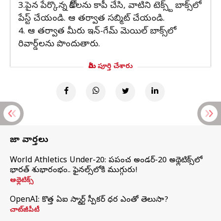
3.పైన పేర్కొన్న కోడ్‌లను కాపీ చేసి, వాటిని టెక్స్ట్ బాక్స్‌లో
పేస్ట్ చేయండి. ఆ తర్వాత సబ్మిట్ చేయండి.
4. ఆ తర్వాత మీరు ఇన్-గేమ్ మెయిల్ బాక్స్‌లో
రివార్డ్‌లను పొందుతారు.
మీరు పూర్తి చేశారు
తాజా వార్తలు
World Athletics Under-20: ప్రపంచ అండర్-20 అథ్లెటిక్స్‌లో
భారత్‌ శుభారంభం.. ఫైనల్స్‌లోకి ముగ్గురు!
అథ్లెటిక్స్
OpenAI: కొత్త ఏఐ స్మార్ట్ స్పీకర్ ధర ఎంతో తెలుసా?
చాట్‌జీపీటీ