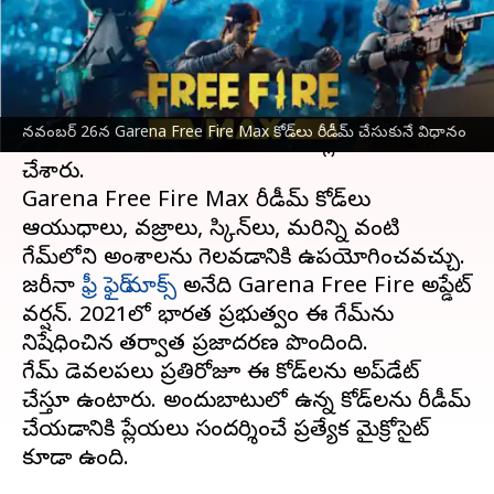
వ్రాసిన వారు
Nov 26, 2023
10:45 am
Stalin
ఈ వార్తాకథనం ఏంటి
నవంబర్ 26వ తేదీకి సంబంధించిన Garena Free
నవంబర్ 26న Garena Free Fire Max కోడ్‌లు రీడీమ్ చేసుకునే విధానం
Fire Max రీడీమ్ కోడ్‌లను డెవలపర్లు విడుదల
చేశారు.
Garena Free Fire Max రీడీమ్ కోడ్‌లు
ఆయుధాలు, వజ్రాలు, స్కిన్‌లు, మరిన్ని వంటి
గేమ్‌లోని అంశాలను గెలవడానికి ఉపయోగించవచ్చు.
జరీనా
ఫ్రీ ఫైర్ మాక్స్
అనేది Garena Free Fire అప్డేట్
వర్షన్. 2021లో భారత ప్రభుత్వం ఈ గేమ్‌ను
నిషేధించిన తర్వాత ప్రజాదరణ పొందింది.
గేమ్ డెవలపర్‌లు ప్రతిరోజూ ఈ కోడ్‌లను అప్‌డేట్
చేస్తూ ఉంటారు. అందుబాటులో ఉన్న కోడ్‌లను రీడీమ్
చేయడానికి ప్లేయర్‌లు సందర్శించే ప్రత్యేక మైక్రోసైట్