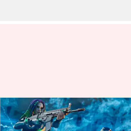
నవంబర్ 26న Garena Free Fire
Max కోడ్‌లు రీడీమ్ చేసుకునే
విధానం