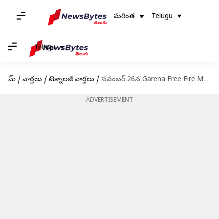
మరింత
Telugu
Telugu
హోమ్
/
వార్తలు
/
టెక్నాలజీ వార్తలు
/
నవంబర్ 26న Garena Free Fire Max కోడ్‌లు రీడీమ్ చేసుకునే విధానం
ADVERTISEMENT