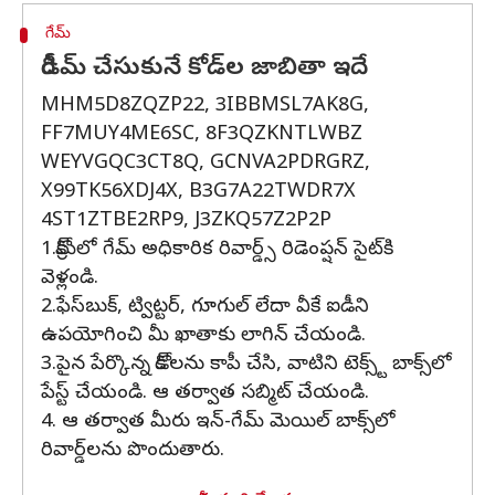
గేమ్
రీడీమ్ చేసుకునే కోడ్‌ల జాబితా ఇదే
MHM5D8ZQZP22, 3IBBMSL7AK8G,
FF7MUY4ME6SC, 8F3QZKNTLWBZ
WEYVGQC3CT8Q, GCNVA2PDRGRZ,
X99TK56XDJ4X, B3G7A22TWDR7X
4ST1ZTBE2RP9, J3ZKQ57Z2P2P
1.క్రోమ్‌లో గేమ్ అధికారిక రివార్డ్స్ రిడెంప్షన్ సైట్‌కి
వెళ్లండి.
2.ఫేస్‌బుక్, ట్విట్టర్, గూగుల్ లేదా వీకే ఐడీని
ఉపయోగించి మీ ఖాతాకు లాగిన్ చేయండి.
3.పైన పేర్కొన్న కోడ్‌లను కాపీ చేసి, వాటిని టెక్స్ట్ బాక్స్‌లో
పేస్ట్ చేయండి. ఆ తర్వాత సబ్మిట్ చేయండి.
4. ఆ తర్వాత మీరు ఇన్-గేమ్ మెయిల్ బాక్స్‌లో
రివార్డ్‌లను పొందుతారు.