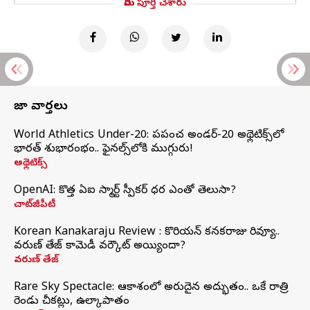
మీరు పూర్తి చేశారు
తాజా వార్తలు
World Athletics Under-20: ప్రపంచ అండర్-20 అథ్లెటిక్స్‌లో
భారత్‌ శుభారంభం.. ఫైనల్స్‌లోకి ముగ్గురు!
అథ్లెటిక్స్
OpenAI: కొత్త ఏఐ స్మార్ట్ స్పీకర్ ధర ఎంతో తెలుసా?
చాట్‌జీపీటీ
Korean Kanakaraju Review : కొరియన్ కనకరాజు రివ్యూ..
వరుణ్ తేజ్ కామెడీ వర్కౌట్ అయ్యిందా?
వరుణ్ తేజ్
Rare Sky Spectacle: ఆకాశంలో అరుదైన అద్భుతం.. ఒకే రాత్రి
రెండు చీకట్లు, ఉల్కాపాతం