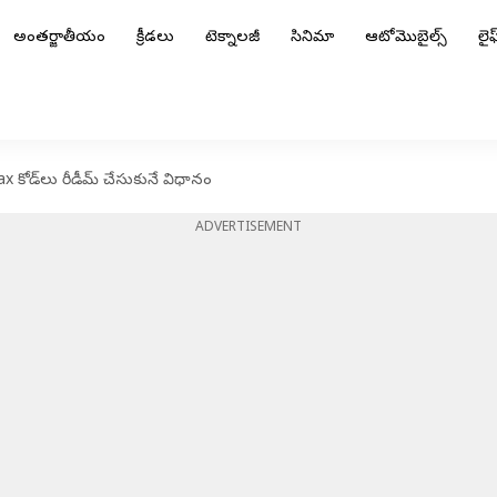
అంతర్జాతీయం
క్రీడలు
టెక్నాలజీ
సినిమా
ఆటోమొబైల్స్
లైఫ్
x కోడ్‌లు రీడీమ్ చేసుకునే విధానం
ADVERTISEMENT