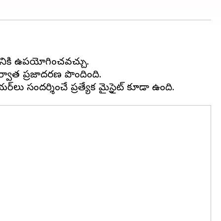
డానికి ఉపయోగించవచ్చు.
ర్వాత ప్రజాదరణ పొందింది.