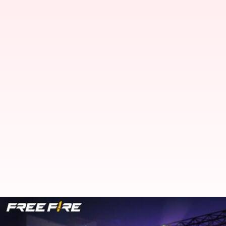
అక్టోబర్ 25న Garena Free Fire Max క