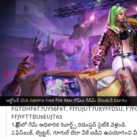
వ్రాసిన వారు
Oct 25, 2023
08:33 am
Sirish Praharaju
ఈ వార్తాకథనం ఏంటి
అక్టోబర్ 25వ తేదీకి సంబంధించిన Garena Free Fire Ma
Garena Free Fire Max రీడీమ్ కోడ్‌లు ఆయుధాలు, వజ్
జరీనా
ఫ్రీ ఫైర్ మాక్స్
అనేది Garena Free Fire అప్డేట్ 
Details
రీడీమ్ చేసుకునే కోడ్‌ల జాబితా ఇదే
FREEAV11QT6023, FIRE459MM3X440, NEWYESK8
FH56E1BI892023, FH56E1BI892023, FIREE451K
అక్టోబర్ 25న Garena Free Fire Max కోడ్‌లు రీడీమ్ చేసుకునే విధానం
FGTDHF6T7UY56F6T, FIYUJUT7UKYFFDSU, F7F
FFJYFTTBU6EUJT63
1.క్రోమ్‌లో గేమ్ అధికారిక రివార్డ్స్ రిడెంప్షన్ సైట్‌కి వెళ్లండి.
2.ఫేస్‌బుక్, ట్విట్టర్, గూగుల్ లేదా వీకే ఐడీని ఉపయోగించ