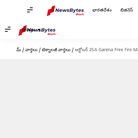
భారతదేశం
బిజినెస్
Telugu
హోమ్
/
వార్తలు
/
టెక్నాలజీ వార్తలు
/
అక్టోబర్ 25న Garena Free Fire Ma