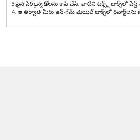
3.పైన పేర్కొన్న కోడ్‌లను కాపీ చేసి, వాటిని టెక్స్ట్ బాక్స్‌లో
4. ఆ తర్వాత మీరు ఇన్-గేమ్ మెయిల్ బాక్స్‌లో రివార్డ్‌లను