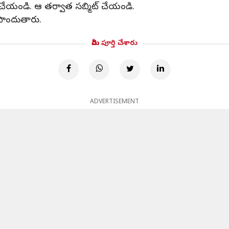
 పేస్ట్ చేయండి. ఆ తర్వాత సబ్మిట్ చేయండి.
 పొందుతారు.
మీరు పూర్తి చేశారు
ADVERTISEMENT