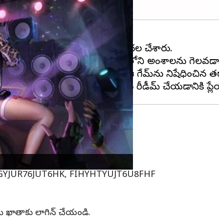
x రీడీమ్ కోడ్‌లను డెవలపర్లు విడుదల చేశారు.
రాలు, స్కిన్‌లు, మరిన్ని వంటి గేమ్‌లోని అంశాలను గెలవ
వర్షన్. 2021లో భారత ప్రభుత్వం ఈ గేమ్‌ను నిషేధించిన త
7TR4R, FREEC5RA2423T8Z,
Q2023, FTY7UYHJRY76QUYB,
GYJUR76JUT6HK, FIHYHTYUJT6U8FHF
ి మీ ఖాతాకు లాగిన్ చేయండి.