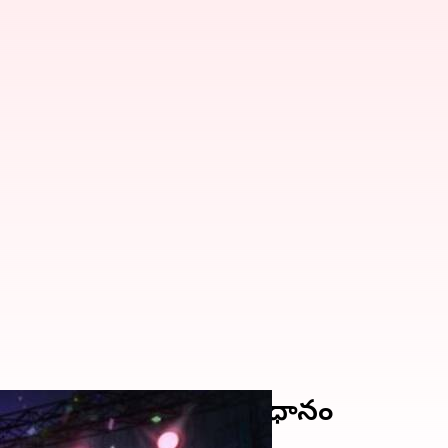
ోడ్‌లు రీడీమ్ చేసుకునే విధానం