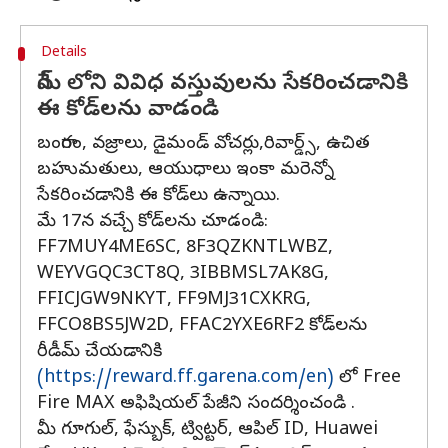
Details
గేమ్ లోని వివిధ వస్తువులను సేకరించడానికి
ఈ కోడ్‌లను వాడండి
బంగారం, వజ్రాలు, డైమండ్ వోచర్లు,రివార్డ్స్, ఉచిత
బహుమతులు, ఆయుధాలు ఇంకా మరెన్నో
సేకరించడానికి ఈ కోడ్‌లు ఉన్నాయి.
మే 17న వచ్చే కోడ్‌లను చూడండి:
FF7MUY4ME6SC, 8F3QZKNTLWBZ,
WEYVGQC3CT8Q, 3IBBMSL7AK8G,
FFICJGW9NKYT, FF9MJ31CXKRG,
FFCO8BS5JW2D, FFAC2YXE6RF2 కోడ్‌లను
రీడీమ్ చేయడానికి
(https://reward.ff.garena.com/en)
లో Free
Fire MAX అఫిషియల్ పేజీని సందర్శించండి .
మీ గూగుల్, ఫేస్బుక్, ట్విట్టర్, ఆపిల్ ID, Huawei