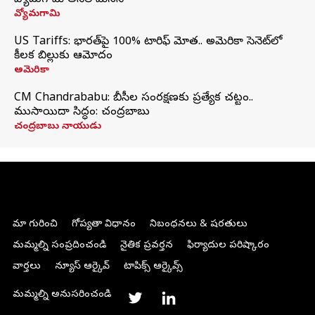
వ్యోమగామి అనిల్‌ మేనన్
వ్యోమగామి
US Tariffs: భారత్‌పై 100% టారిఫ్‌ మోత.. అమెరికా సెనెట్‌లో
కీలక బిల్లుకు ఆమోదం
అమెరికా
CM Chandrababu: బీసీల సంరక్షణకు ప్రత్యేక చట్టం..
ముసాయిదా సిద్ధం: చంద్రబాబు
చంద్రబాబు నాయుడు
మా గురించి
గోప్యతా విధానం
నిబంధనలు & షరతులు
మమ్మల్ని సంప్రదించండి
నైతిక ప్రవర్తన
ఫిర్యాదుల పరిష్కారం
వార్తలు
న్యూస్ ఆర్కైవ్
టాపిక్స్ ఆర్కైవ్స్
మమ్మల్ని అనుసరించండి