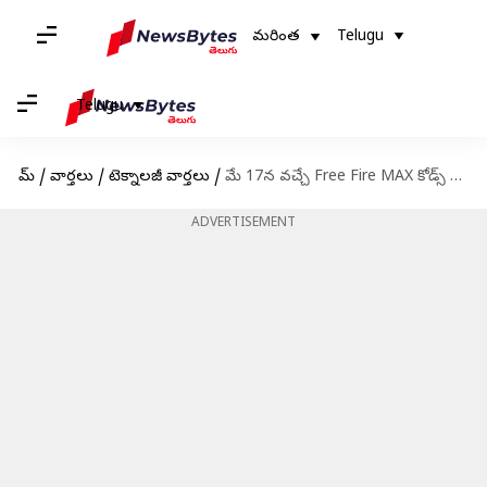
మరింత
Telugu
Telugu
హోమ్
/
వార్తలు
/
టెక్నాలజీ వార్తలు
/
మే 17న వచ్చే Free Fire MAX కోడ్స్ రీడీమ్ విధానం
ADVERTISEMENT