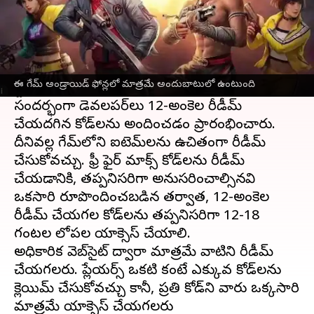
ఈ వార్తాకథనం ఏంటి
Garena సెప్టెంబర్ 2021లో కాస్మెటిక్ అప్‌లతో ఫ్రీ ఫైర్
మాక్స్ ని విడుదల చేసింది. ఈమధ్యే గూగుల్ ప్లే
ఈ గేమ్ అండ్రాయిడ్ ఫోన్లలో మాత్రమే అందుబాటులో ఉంటుంది
స్టోర్‌లో 100 మిలియన్ డౌన్‌లోడ్‌లు చేరుకుంది. ఈ
సందర్భంగా డెవలపర్‌లు 12-అంకెల రీడీమ్
చేయదగిన కోడ్‌లను అందించడం ప్రారంభించారు.
దీనివల్ల గేమ్‌లోని ఐటెమ్‌లను ఉచితంగా రీడీమ్
చేసుకోవచ్చు. ఫ్రీ ఫైర్ మాక్స్ కోడ్‌లను రీడీమ్
చేయడానికి, తప్పనిసరిగా అనుసరించాల్సినవి
ఒకసారి రూపొందించబడిన తర్వాత, 12-అంకెల
రీడీమ్ చేయగల కోడ్‌లను తప్పనిసరిగా 12-18
గంటల లోపల యాక్సెస్ చేయాలి.
అధికారిక వెబ్‌సైట్ ద్వారా మాత్రమే వాటిని రీడీమ్
చేయగలరు. ప్లేయర్స్ ఒకటి కంటే ఎక్కువ కోడ్‌లను
క్లెయిమ్ చేసుకోవచ్చు కానీ, ప్రతి కోడ్‌ని వారు ఒక్కసారి