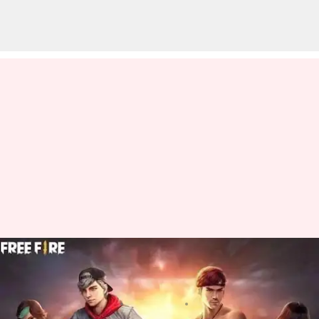
మే 17న వచ్చే Free Fire MAX కోడ్స్
రీడీమ్ విధానం
వ్రాసిన వారు
May 17, 2023
09:28 am
Jayachandra Akuri