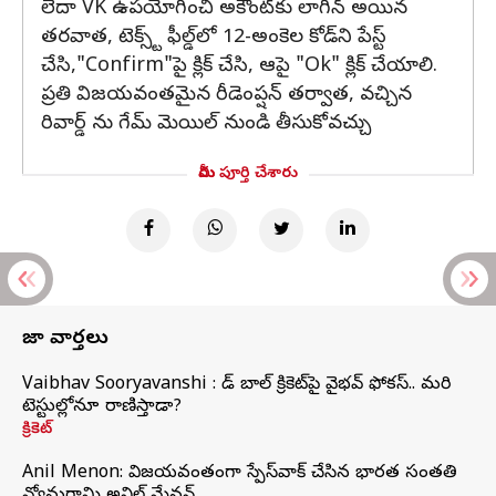
లేదా VK ఉపయోగించి అకౌంట్‌కు లాగిన్ అయిన
తరవాత, టెక్స్ట్ ఫీల్డ్‌లో 12-అంకెల కోడ్‌ని పేస్ట్
చేసి,"Confirm"పై క్లిక్ చేసి, ఆపై "Ok" క్లిక్ చేయాలి.
ప్రతి విజయవంతమైన రీడెంప్షన్ తర్వాత, వచ్చిన
రివార్డ్ ను గేమ్ మెయిల్ నుండి తీసుకోవచ్చు
మీరు పూర్తి చేశారు
తాజా వార్తలు
Vaibhav Sooryavanshi : రెడ్ బాల్ క్రికెట్‌పై వైభవ్ ఫోకస్.. మరి
టెస్టుల్లోనూ రాణిస్తాడా?
క్రికెట్
Anil Menon: విజయవంతంగా స్పేస్‌వాక్‌ చేసిన భారత సంతతి