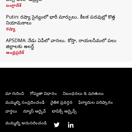
బంగ్లాదేశ్‌లో ఉద్రిక్తత
బంగ్లాదేశ్
Putin: రష్యా సైన్యంలో భారీ మార్పులు.. కీలక పదవుల్లో కొత్త
నియామకాలు
రష్యా
APSDMA: నేడు ఏపీలో వానలు.. కోస్తా, రాయలసీమలో పలు
జిల్లాలకు అలర్ట్
ఆంధ్రప్రదేశ్
మా గురించి
గోప్యతా విధానం
నిబంధనలు & షరతులు
మమ్మల్ని సంప్రదించండి
నైతిక ప్రవర్తన
ఫిర్యాదుల పరిష్కారం
వార్తలు
న్యూస్ ఆర్కైవ్
టాపిక్స్ ఆర్కైవ్స్
మమ్మల్ని అనుసరించండి