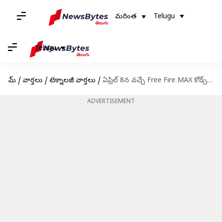
మరింత
Telugu
Telugu
హోమ్
/
వార్తలు
/
టెక్నాలజీ వార్తలు
/
ఏప్రిల్ 8న వచ్చే Free Fire MAX కోడ్స్ రీడీమ్ విధానం
ADVERTISEMENT