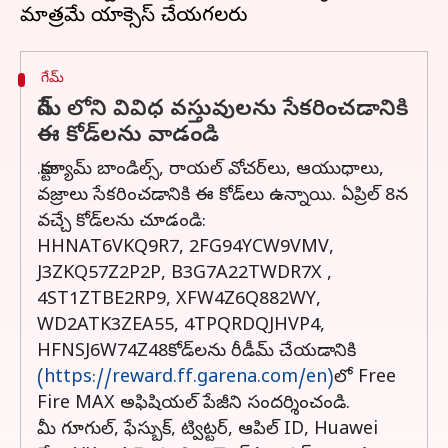
గేమ్
గేమ్ లోని వివిధ వస్తువులను సేకరించడానికి
ఈ కోడ్‌లను వాడండి
.కాస్ట్యూమ్ బాండిల్స్, రాయల్ వోచర్‌లు, ఆయుధాలు,
వజ్రాలు సేకరించడానికి ఈ కోడ్‌లు ఉన్నాయి. ఏప్రిల్ 8న
వచ్చే కోడ్‌లను చూడండి:
HHNAT6VKQ9R7, 2FG94YCW9VMV,
J3ZKQ57Z2P2P, B3G7A22TWDR7X ,
4ST1ZTBE2RP9, XFW4Z6Q882WY,
WD2ATK3ZEA55, 4TPQRDQJHVP4,
HFNSJ6W74Z48కోడ్‌లను రీడీమ్ చేయడానికి
(https://reward.ff.garena.com/en)
లో Free
Fire MAX అఫిషియల్ పేజీని సందర్శించండి.
మీ గూగుల్, ఫేస్బుక్, ట్విట్టర్, ఆపిల్ ID, Huawei