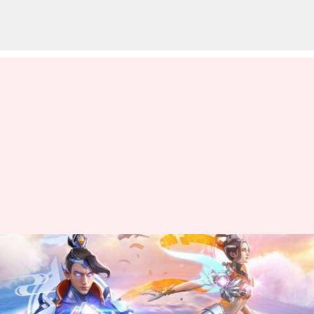
ఏప్రిల్ 8న వచ్చే Free Fire MAX
కోడ్స్ రీడీమ్ విధానం
వ్రాసిన వారు
Apr 08, 2023
06:00 am
Jayachandra Akuri