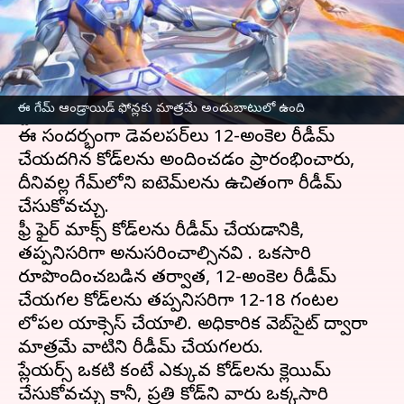
ఈ వార్తాకథనం ఏంటి
Garena సెప్టెంబర్ 2021లో కాస్మెటిక్ అప్‌లతో ఫ్రీ ఫైర్
మాక్స్ ని విడుదల చేసింది. ఈమధ్యే గూగుల్ ప్లే
ఈ గేమ్ ఆండ్రాయిడ్ ఫోన్లకు మాత్రమే అందుబాటులో ఉంది
స్టోర్‌లో 100 మిలియన్ డౌన్‌లోడ్‌లు చేరుకుంది.
ఈ సందర్భంగా డెవలపర్‌లు 12-అంకెల రీడీమ్
చేయదగిన కోడ్‌లను అందించడం ప్రారంభించారు,
దీనివల్ల గేమ్‌లోని ఐటెమ్‌లను ఉచితంగా రీడీమ్
చేసుకోవచ్చు.
ఫ్రీ ఫైర్ మాక్స్ కోడ్‌లను రీడీమ్ చేయడానికి,
తప్పనిసరిగా అనుసరించాల్సినవి . ఒకసారి
రూపొందించబడిన తర్వాత, 12-అంకెల రీడీమ్
చేయగల కోడ్‌లను తప్పనిసరిగా 12-18 గంటల
లోపల యాక్సెస్ చేయాలి. అధికారిక వెబ్‌సైట్ ద్వారా
మాత్రమే వాటిని రీడీమ్ చేయగలరు.
ప్లేయర్స్ ఒకటి కంటే ఎక్కువ కోడ్‌లను క్లెయిమ్
చేసుకోవచ్చు కానీ, ప్రతి కోడ్‌ని వారు ఒక్కసారి