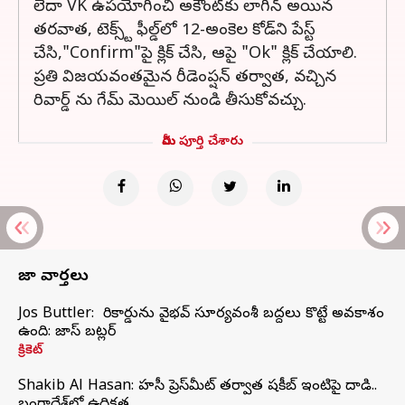
లేదా VK ఉపయోగించి అకౌంట్‌కు లాగిన్ అయిన
తరవాత, టెక్స్ట్ ఫీల్డ్‌లో 12-అంకెల కోడ్‌ని పేస్ట్
చేసి,"Confirm"పై క్లిక్ చేసి, ఆపై "Ok" క్లిక్ చేయాలి.
ప్రతి విజయవంతమైన రీడెంప్షన్ తర్వాత, వచ్చిన
రివార్డ్ ను గేమ్ మెయిల్ నుండి తీసుకోవచ్చు.
మీరు పూర్తి చేశారు
తాజా వార్తలు
Jos Buttler: నా రికార్డును వైభవ్ సూర్యవంశీ బద్దలు కొట్టే అవకాశం
ఉంది: జాస్ బట్లర్
క్రికెట్
Shakib Al Hasan: హసీనా ప్రెస్‌మీట్‌ తర్వాత షకీబ్‌ ఇంటిపై దాడి..