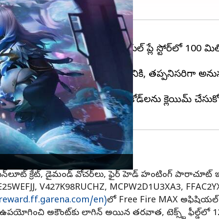
ని విడుదల చేసింది. ఈ మధ్యే గూగుల్ ప్లే స్టోర్‌లో 100 మ
దించడం ప్రారంభించారు.
రీ ఫైర్ మాక్స్ కోడ్‌లను రీడీమ్ చేయడానికి, తప్పనిసరిగా
గంటల లోపల యాక్సెస్ చేయాలి.
రు. ప్లేయర్స్ ఒకటి కంటే ఎక్కువ కోడ్‌లను క్లెయిమ్ చేసుకోవ
కోడ్‌లను వాడండి
్ వెపన్‌లూట్ క్రేట్, డైమండ్ వోచర్‌లు, ఫైర్ హెడ్ హంటింగ్ పారాచూట
, XZJZE25WEFJJ, V427K98RUCHZ, MCPW2D1U3XA3, FFA
/reward.ff.garena.com/en)
లో Free Fire MAX అఫిషియల్ ప
ఉపయోగించి అకౌంట్‌కు లాగిన్ అయిన తరవాత, టెక్స్ట్ ఫీల్డ్‌లో 12-అ