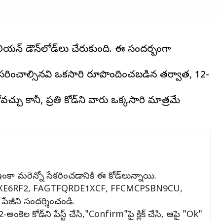
ిలియన్ డౌన్‌లోడ్‌లు చేరుకుంది. ఈ సందర్భంగా
 అనుసరించాల్సినవి ఒకసారి రూపొందించబడిన తర్వాత, 12-
చ్చు కానీ, ప్రతి కోడ్‌ని వారు ఒక్కసారి మాత్రమే
్ ఇంకా మరెన్నో సేకరించడానికి ఈ కోడ్‌లున్నాయి.
C2YXE6RF2, FAGTFQRDE1XCF, FFCMCPSBN9CU,
ేజీని సందర్శించండి.
ంకెల కోడ్‌ని పేస్ట్ చేసి,"Confirm"పై క్లిక్ చేసి, ఆపై "Ok"