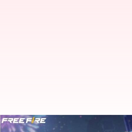
జులై 8న వచ్చే Free Fire MAX కోడ్స్ ర