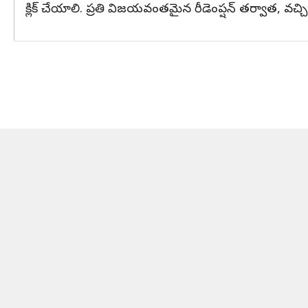
క్లిక్ చేయాలి. ప్రతి విజయవంతమైన రీడెంప్షన్ తర్వాత, వచ్చి