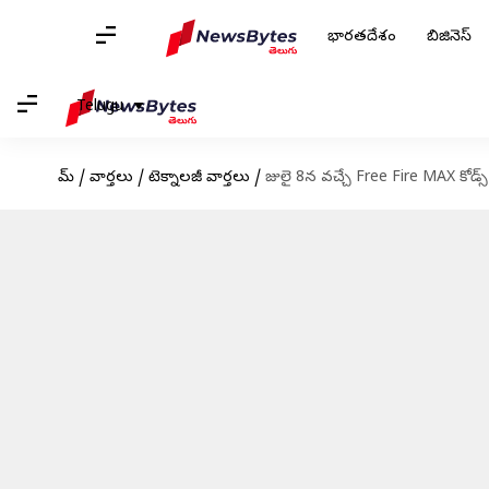
భారతదేశం
బిజినెస్
Telugu
హోమ్
/
వార్తలు
/
టెక్నాలజీ వార్తలు
/
జులై 8న వచ్చే Free Fire MAX కోడ్స్