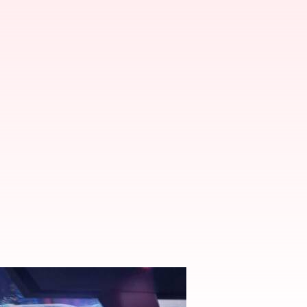
ీడీమ్ విధానం