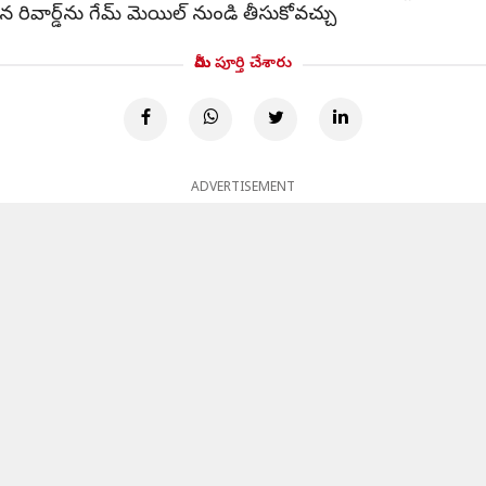
న రివార్డ్‌ను గేమ్ మెయిల్ నుండి తీసుకోవచ్చు
మీరు పూర్తి చేశారు
ADVERTISEMENT