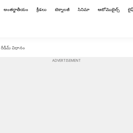
అంతర్జాతీయం
క్రీడలు
టెక్నాలజీ
సినిమా
ఆటోమొబైల్స్
లైఫ్
 రీడీమ్ విధానం
ADVERTISEMENT