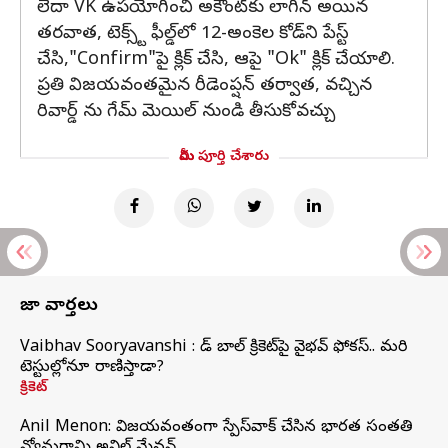
లేదా VK ఉపయోగించి అకౌంట్‌కు లాగిన్ అయిన
తరవాత, టెక్స్ట్ ఫీల్డ్‌లో 12-అంకెల కోడ్‌ని పేస్ట్
చేసి,"Confirm"పై క్లిక్ చేసి, ఆపై "Ok" క్లిక్ చేయాలి.
ప్రతి విజయవంతమైన రీడెంప్షన్ తర్వాత, వచ్చిన
రివార్డ్ ను గేమ్ మెయిల్ నుండి తీసుకోవచ్చు
మీరు పూర్తి చేశారు
తాజా వార్తలు
Vaibhav Sooryavanshi : రెడ్ బాల్ క్రికెట్‌పై వైభవ్ ఫోకస్.. మరి
టెస్టుల్లోనూ రాణిస్తాడా?
క్రికెట్
Anil Menon: విజయవంతంగా స్పేస్‌వాక్‌ చేసిన భారత సంతతి