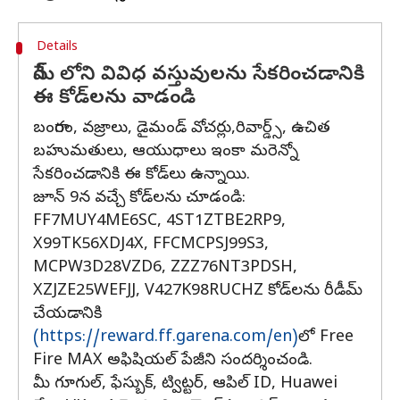
Details
గేమ్ లోని వివిధ వస్తువులను సేకరించడానికి
ఈ కోడ్‌లను వాడండి
బంగారం, వజ్రాలు, డైమండ్ వోచర్లు,రివార్డ్స్, ఉచిత
బహుమతులు, ఆయుధాలు ఇంకా మరెన్నో
సేకరించడానికి ఈ కోడ్‌లు ఉన్నాయి.
జూన్ 9న వచ్చే కోడ్‌లను చూడండి:
FF7MUY4ME6SC, 4ST1ZTBE2RP9,
X99TK56XDJ4X, FFCMCPSJ99S3,
MCPW3D28VZD6, ZZZ76NT3PDSH,
XZJZE25WEFJJ, V427K98RUCHZ కోడ్‌లను రీడీమ్
చేయడానికి
(https://reward.ff.garena.com/en)
లో Free
Fire MAX అఫిషియల్ పేజీని సందర్శించండి.
మీ గూగుల్, ఫేస్బుక్, ట్విట్టర్, ఆపిల్ ID, Huawei