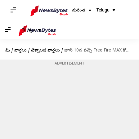
మరింత
Telugu
Telugu
హోమ్
/
వార్తలు
/
టెక్నాలజీ వార్తలు
/
జూన్ 10న వచ్చే Free Fire MAX కోడ్స్ రీడీమ్ విధానం
ADVERTISEMENT