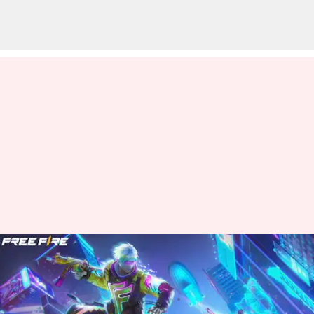
జూన్ 10న వచ్చే Free Fire MAX కోడ్స్
రీడీమ్ విధానం
వ్రాసిన వారు
Jun 10, 2023
09:14 am
Jayachandra Akuri