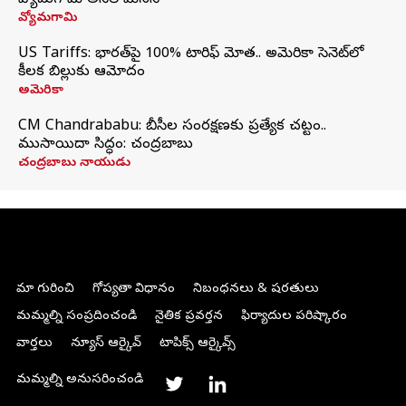
వ్యోమగామి అనిల్‌ మేనన్
వ్యోమగామి
US Tariffs: భారత్‌పై 100% టారిఫ్‌ మోత.. అమెరికా సెనెట్‌లో
కీలక బిల్లుకు ఆమోదం
అమెరికా
CM Chandrababu: బీసీల సంరక్షణకు ప్రత్యేక చట్టం..
ముసాయిదా సిద్ధం: చంద్రబాబు
చంద్రబాబు నాయుడు
మా గురించి
గోప్యతా విధానం
నిబంధనలు & షరతులు
మమ్మల్ని సంప్రదించండి
నైతిక ప్రవర్తన
ఫిర్యాదుల పరిష్కారం
వార్తలు
న్యూస్ ఆర్కైవ్
టాపిక్స్ ఆర్కైవ్స్
మమ్మల్ని అనుసరించండి