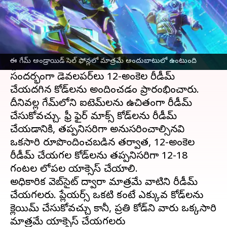
ఈ వార్తాకథనం ఏంటి
Garena సెప్టెంబర్ 2021లో కాస్మెటిక్ అప్‌లతో ఫ్రీ ఫైర్
మాక్స్ ని విడుదల చేసింది. ఈమధ్యే గూగుల్ ప్లే
ఈ గేమ్ అండ్రాయిడ్ సెల్ ఫోన్లలో మాత్రమే అందుబాటులో ఉంటుంది
స్టోర్‌లో 100 మిలియన్ డౌన్‌లోడ్‌లు చేరుకుంది. ఈ
సందర్భంగా డెవలపర్‌లు 12-అంకెల రీడీమ్
చేయదగిన కోడ్‌లను అందించడం ప్రారంభించారు.
దీనివల్ల గేమ్‌లోని ఐటెమ్‌లను ఉచితంగా రీడీమ్
చేసుకోవచ్చు. ఫ్రీ ఫైర్ మాక్స్ కోడ్‌లను రీడీమ్
చేయడానికి, తప్పనిసరిగా అనుసరించాల్సినవి
ఒకసారి రూపొందించబడిన తర్వాత, 12-అంకెల
రీడీమ్ చేయగల కోడ్‌లను తప్పనిసరిగా 12-18
గంటల లోపల యాక్సెస్ చేయాలి.
అధికారిక వెబ్‌సైట్ ద్వారా మాత్రమే వాటిని రీడీమ్
చేయగలరు. ప్లేయర్స్ ఒకటి కంటే ఎక్కువ కోడ్‌లను
క్లెయిమ్ చేసుకోవచ్చు కానీ, ప్రతి కోడ్‌ని వారు ఒక్కసారి