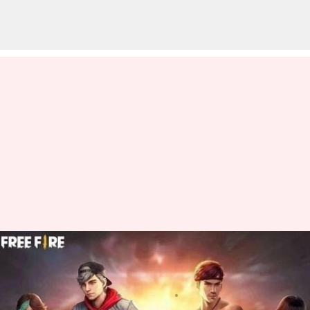
జూన్ 24న వచ్చే Free Fire MAX కోడ్స్
రీడీమ్ విధానం
వ్రాసిన వారు
Jun 24, 2023
10:28 am
Jayachandra Akuri