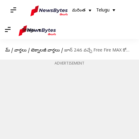
మరింత
Telugu
Telugu
హోమ్
/
వార్తలు
/
టెక్నాలజీ వార్తలు
/
జూన్ 24న వచ్చే Free Fire MAX కోడ్స్ రీడీమ్ విధానం
ADVERTISEMENT