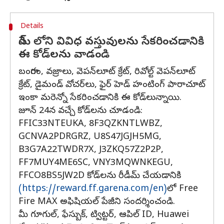
Details
గేమ్ లోని వివిధ వస్తువులను సేకరించడానికి
ఈ కోడ్‌లను వాడండి
బంగారం, వజ్రాలు, వెపన్‌లూట్ క్రేట్, రివోల్ట్ వెపన్‌లూట్
క్రేట్, డైమండ్ వోచర్‌లు, ఫైర్ హెడ్ హంటింగ్ పారాచూట్
ఇంకా మరెన్నో సేకరించడానికి ఈ కోడ్‌లున్నాయి.
జూన్ 24న వచ్చే కోడ్‌లను చూడండి:
FFIC33NTEUKA, 8F3QZKNTLWBZ,
GCNVA2PDRGRZ, U8S47JGJH5MG,
B3G7A22TWDR7X, J3ZKQ57Z2P2P,
FF7MUY4ME6SC, VNY3MQWNKEGU,
FFCO8BS5JW2D కోడ్‌లను రీడీమ్ చేయడానికి
(https://reward.ff.garena.com/en)
లో Free
Fire MAX అఫిషియల్ పేజీని సందర్శించండి.
మీ గూగుల్, ఫేస్బుక్, ట్విట్టర్, ఆపిల్ ID, Huawei