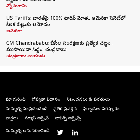
వ్యోమగామి అనిల్‌ మేనన్
వ్యోమగామి
US Tariffs: భారత్‌పై 100% టారిఫ్‌ మోత.. అమెరికా సెనెట్‌లో
కీలక బిల్లుకు ఆమోదం
అమెరికా
CM Chandrababu: బీసీల సంరక్షణకు ప్రత్యేక చట్టం..
ముసాయిదా సిద్ధం: చంద్రబాబు
చంద్రబాబు నాయుడు
మా గురించి
గోప్యతా విధానం
నిబంధనలు & షరతులు
మమ్మల్ని సంప్రదించండి
నైతిక ప్రవర్తన
ఫిర్యాదుల పరిష్కారం
వార్తలు
న్యూస్ ఆర్కైవ్
టాపిక్స్ ఆర్కైవ్స్
మమ్మల్ని అనుసరించండి