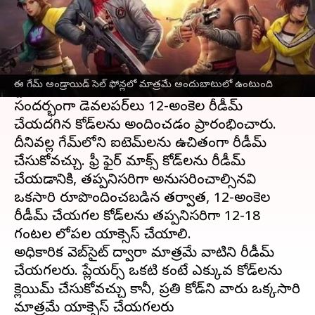
ఈ వార్తాకథనం ఏంటి
Garena సెప్టెంబర్ 2021లో కాస్మెటిక్ అప్‌లతో
ఫ్రీ ఫైర్
మాక్స్
ని విడుదల చేసింది. ఈమధ్యే గూగుల్ ప్లే
ఈ గేమ్ అండ్రాయిడ్ సెల్ ఫోన్లలో మాత్రమే అందుబాటులో ఉంటుంది
స్టోర్‌లో 100 మిలియన్ డౌన్‌లోడ్‌లు చేరుకుంది. ఈ
సందర్భంగా డెవలపర్‌లు 12-అంకెల రీడీమ్
చేయదగిన కోడ్‌లను అందించడం ప్రారంభించారు.
దీనివల్ల గేమ్‌లోని ఐటెమ్‌లను ఉచితంగా రీడీమ్
చేసుకోవచ్చు. ఫ్రీ ఫైర్ మాక్స్ కోడ్‌లను రీడీమ్
చేయడానికి, తప్పనిసరిగా అనుసరించాల్సినవి
ఒకసారి రూపొందించబడిన తర్వాత, 12-అంకెల
రీడీమ్ చేయగల కోడ్‌లను తప్పనిసరిగా 12-18
గంటల లోపల యాక్సెస్ చేయాలి.
అధికారిక వెబ్‌సైట్ ద్వారా మాత్రమే వాటిని రీడీమ్
చేయగలరు. ప్లేయర్స్ ఒకటి కంటే ఎక్కువ కోడ్‌లను
క్లెయిమ్ చేసుకోవచ్చు కానీ, ప్రతి కోడ్‌ని వారు ఒక్కసారి