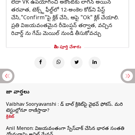
లేదా VK ఉపయోగించి అకౌంట్‌కు లాగిన్ అయిన
తరవాత, టెక్స్ట్ ఫీల్డ్‌లో 12-అంకెల కోడ్‌ని పేస్ట్
చేసి,"Confirm"పై క్లిక్ చేసి, ఆపై "Ok" క్లిక్ చేయాలి.
ప్రతి విజయవంతమైన రీడెంప్షన్ తర్వాత, వచ్చిన
రివార్డ్ ను గేమ్ మెయిల్ నుండి తీసుకోవచ్చు
మీరు పూర్తి చేశారు
తాజా వార్తలు
Vaibhav Sooryavanshi : రెడ్ బాల్ క్రికెట్‌పై వైభవ్ ఫోకస్.. మరి
టెస్టుల్లోనూ రాణిస్తాడా?
క్రికెట్
Anil Menon: విజయవంతంగా స్పేస్‌వాక్‌ చేసిన భారత సంతతి