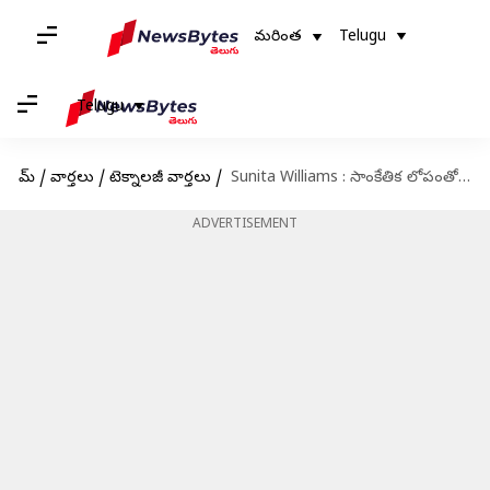
మరింత
Telugu
Telugu
హోమ్
/
వార్తలు
/
టెక్నాలజీ వార్తలు
/
Sunita Williams : సాంకేతిక లోపంతో ఖాళీగా భూమికి చేరుకున్న స్టార్‌లైనర్‌.. సునీతా విలయమ్స్ తిరుగు ప్రయాణం వాయిదా
ADVERTISEMENT