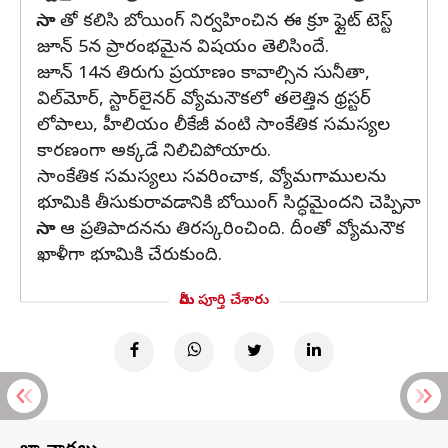
నాసా తో కలిసి బోయింగ్ నిర్వహించిన ఈ క్రూ ఫ్లైట్‌ టెస్ట్
జూన్ 5న ప్రారంభమైన విషయం తెలిసిందే.
జూన్ 14న తిరుగు ప్రయాణం కావాల్సిన సునీతా,
విల్‌మోర్, స్టార్‌లైనర్‌ వ్యోమనౌకలో తలెత్తిన థ్రస్టర్‌
లోపాలు, హీలియం లీకేజీ వంటి సాంకేతిక సమస్యల
కారణంగా అక్కడే నిలిచిపోయారు.
సాంకేతిక సమస్యలు సవరించాక, వ్యోమగాములను
భూమికి తీసుకురావడానికి బోయింగ్‌ సిద్ధమైందని చెప్పినా,
నాసా ఆ ప్రతిపాదనను తిరస్కరించింది. దీంతో వ్యోమనౌక
ఖాళీగా భూమికి చేరుకుంది.
మీరు పూర్తి చేశారు