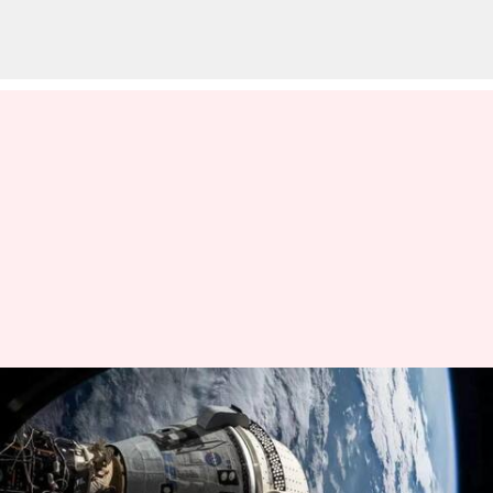
Sunita Williams : సాంకేతిక
లోపంతో ఖాళీగా భూమికి చేరుకున్న
స్టార్‌లైనర్‌.. సునీతా విలయమ్స్ తిరుగు