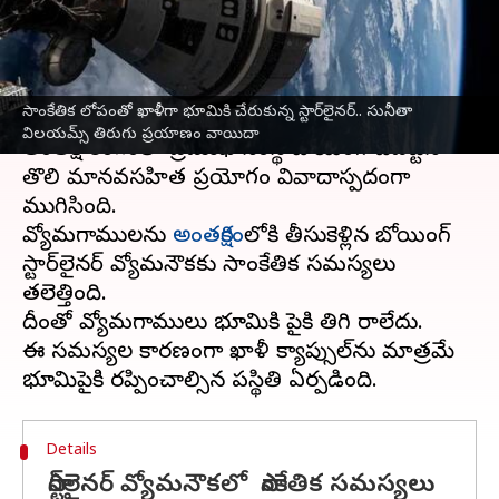
ప్రయాణం వాయిదా
వ్రాసిన వారు
Sep 07, 2024
12:23 pm
Jayachandra Akuri
ఈ వార్తాకథనం ఏంటి
సాంకేతిక లోపంతో ఖాళీగా భూమికి చేరుకున్న స్టార్‌లైనర్‌.. సునీతా
విలయమ్స్ తిరుగు ప్రయాణం వాయిదా
అంతరిక్ష రంగంలో ప్రముఖ సంస్థ బోయింగ్‌ చేపట్టిన
తొలి మానవసహిత ప్రయోగం వివాదాస్పదంగా
ముగిసింది.
వ్యోమగాములను
అంతరిక్షం
లోకి తీసుకెళ్లిన బోయింగ్
స్టార్‌లైనర్‌ వ్యోమనౌకకు సాంకేతిక సమస్యలు
తలెత్తింది.
దీంతో వ్యోమగాములు భూమికి పైకి తిరిగి రాలేదు.
ఈ సమస్యల కారణంగా ఖాళీ క్యాప్సుల్‌ను మాత్రమే
Details
స్టార్‌లైనర్‌ వ్యోమనౌకలో సాంకేతిక సమస్యలు