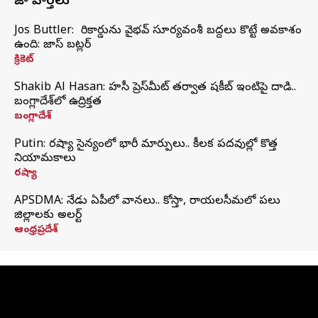
తాజా వార్తలు
Jos Buttler: నా రికార్డును వైభవ్ సూర్యవంశీ బద్దలు కొట్టే అవకాశం
ఉంది: జాస్ బట్లర్
క్రికెట్
Shakib Al Hasan: హసీనా ప్రెస్‌మీట్‌ తర్వాత షకీబ్‌ ఇంటిపై దాడి..
బంగ్లాదేశ్‌లో ఉద్రిక్తత
బంగ్లాదేశ్
Putin: రష్యా సైన్యంలో భారీ మార్పులు.. కీలక పదవుల్లో కొత్త
నియామకాలు
రష్యా
APSDMA: నేడు ఏపీలో వానలు.. కోస్తా, రాయలసీమలో పలు
జిల్లాలకు అలర్ట్
ఆంధ్రప్రదేశ్