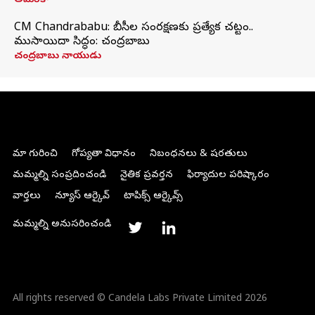
అమెరికా
CM Chandrababu: బీసీల సంరక్షణకు ప్రత్యేక చట్టం..
ముసాయిదా సిద్ధం: చంద్రబాబు
చంద్రబాబు నాయుడు
మా గురించి
గోప్యతా విధానం
నిబంధనలు & షరతులు
మమ్మల్ని సంప్రదించండి
నైతిక ప్రవర్తన
ఫిర్యాదుల పరిష్కారం
వార్తలు
న్యూస్ ఆర్కైవ్
టాపిక్స్ ఆర్కైవ్స్
మమ్మల్ని అనుసరించండి
All rights reserved © Candela Labs Private Limited 2026