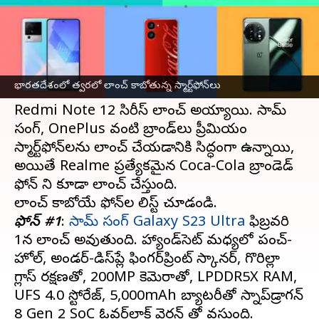
వ్రాసిన వారు
Jan 28, 2023
11:49 am
Nishkala Sathivada
ఈ వార్తాకథనం ఏంటి
2023 సంవత్సరం మొదలుకాగానే భారతదేశంలో
భారతదేశంలో త్వరలో లాంచ్ కాబోతున్న స్మార్ట్‌ఫోన్‌లు
iQOO 11, TECNO PHANTOM X2 సిరీస్,
Redmi Note 12 సిరీస్ లాంచ్ అయ్యాయి. సామ్
సంగ్, OnePlus వంటి బ్రాండ్‌లు ప్రీమియం
స్మార్ట్‌ఫోన్‌లను లాంచ్ చేయడానికి సిద్ధంగా ఉన్నాయి,
అయితే Realme ప్రత్యేకమైన Coca-Cola బ్రాండెడ్
ఫోన్ ని కూడా లాంచ్ చేస్తుంది.
ఫోన్ #1
:
సామ్ సంగ్ Galaxy S23 Ultra
ఫిబ్రవరి
1న లాంచ్ అవుతుంది. హ్యాండ్‌సెట్ మధ్యలో పంచ్-
హోల్, అండర్-డిస్‌ప్లే ఫింగర్‌ప్రింట్ స్కానర్, గొరిల్లా
గ్లాస్ రక్షణతో, 200MP కెమెరాతో, LPDDR5X RAM,
UFS 4.0 స్టోరేజ్, 5,000mAh బ్యాటరీతో స్నాప్‌డ్రాగన్