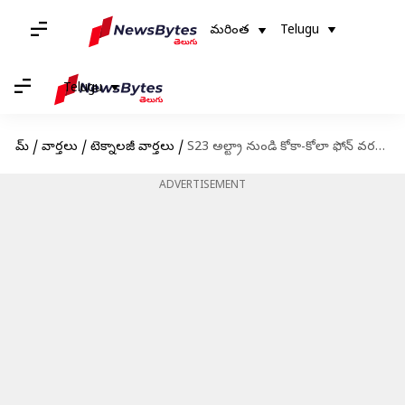
మరింత
Telugu
Telugu
హోమ్
/
వార్తలు
/
టెక్నాలజీ వార్తలు
/
S23 అల్ట్రా నుండి కోకా-కోలా ఫోన్ వరకు భారతదేశంలో త్వరలో లాంచ్ కాబోతున్న స్మార్ట్‌ఫోన్‌లు
ADVERTISEMENT