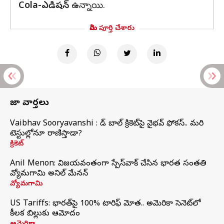
Cola-ఎడిషన్
ఉన్నాయి.
మీరు పూర్తి చేశారు
తాజా వార్తలు
Vaibhav Sooryavanshi : రెడ్ బాల్ క్రికెట్‌పై వైభవ్ ఫోకస్.. మరి
టెస్టుల్లోనూ రాణిస్తాడా?
క్రికెట్
Anil Menon: విజయవంతంగా స్పేస్‌వాక్‌ చేసిన భారత సంతతి
వ్యోమగామి అనిల్‌ మేనన్
వ్యోమగామి
US Tariffs: భారత్‌పై 100% టారిఫ్‌ మోత.. అమెరికా సెనెట్‌లో
కీలక బిల్లుకు ఆమోదం