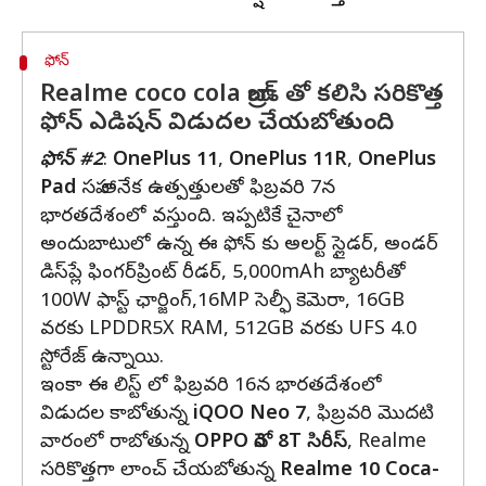
ఫోన్
Realme coco cola బ్రాండ్ తో కలిసి సరికొత్త
ఫోన్ ఎడిషన్ విడుదల చేయబోతుంది
ఫోన్ #2
:
OnePlus 11
,
OnePlus 11R
,
OnePlus
Pad
సహా అనేక ఉత్పత్తులతో ఫిబ్రవరి 7న
భారతదేశంలో వస్తుంది. ఇప్పటికే చైనాలో
అందుబాటులో ఉన్న ఈ ఫోన్ కు అలర్ట్ స్లైడర్, అండర్
డిస్‌ప్లే ఫింగర్‌ప్రింట్ రీడర్‌, 5,000mAh బ్యాటరీతో
100W ఫాస్ట్ ఛార్జింగ్‌,16MP సెల్ఫీ కెమెరా, 16GB
వరకు LPDDR5X RAM, 512GB వరకు UFS 4.0
స్టోరేజ్ ఉన్నాయి.
ఇంకా ఈ లిస్ట్ లో ఫిబ్రవరి 16న భారతదేశంలో
విడుదల కాబోతున్న
iQOO Neo 7
, ఫిబ్రవరి మొదటి
వారంలో రాబోతున్న
OPPO రెనో 8T సిరీస్
, Realme
సరికొత్తగా లాంచ్ చేయబోతున్న
Realme 10 Coca-