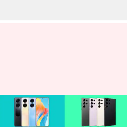
S23 అల్ట్రా నుండి కోకా-కోలా ఫోన్ వరకు
భారతదేశంలో త్వరలో లాంచ్
కాబోతున్న స్మార్ట్‌ఫోన్‌లు