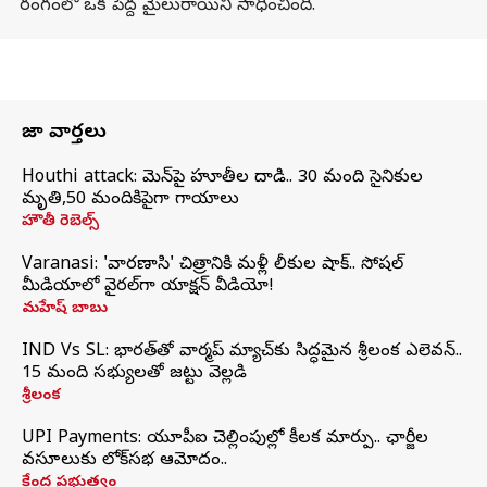
రంగంలో ఒక పెద్ద మైలురాయిని సాధించింది.
తాజా వార్తలు
Houthi attack: యెమెన్‌పై హూతీల దాడి.. 30 మంది సైనికుల
మృతి,50 మందికిపైగా గాయాలు
హౌతీ రెబెల్స్
Varanasi: 'వారణాసి' చిత్రానికి మళ్లీ లీకుల షాక్.. సోషల్
మీడియాలో వైరల్‌గా యాక్షన్ వీడియో!
మహేష్ బాబు
IND Vs SL: భారత్‌తో వార్మప్‌ మ్యాచ్‌కు సిద్ధమైన శ్రీలంక ఎలెవన్..
15 మంది సభ్యులతో జట్టు వెల్లడి
శ్రీలంక
UPI Payments: యూపీఐ చెల్లింపుల్లో కీలక మార్పు.. ఛార్జీల
వసూలుకు లోక్‌సభ ఆమోదం..
కేంద్ర ప్రభుత్వం