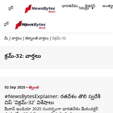
భారతదేశం
బిజినెస్
అంతర్
Telugu
Telugu
హోమ్
/
వార్తలు
/
టెక్నాలజీ వార్తలు
/
విక్రమ్‌-32
విక్రమ్‌-32: వార్తలు
02 Sep 2025
•
టెక్నాలజీ
#NewsBytesExplainer: భారతదేశం తొలి స్వదేశీ
చిప్‌ 'విక్రమ్‌-32' విశేషాలు
సెమీకాన్‌ ఇండియా 2025 సందర్భంగా భారతదేశం సెమీకండక్టర్‌