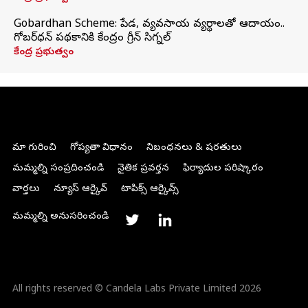
Gobardhan Scheme: పేడ, వ్యవసాయ వ్యర్థాలతో ఆదాయం..
గోబర్‌ధన్ పథకానికి కేంద్రం గ్రీన్ సిగ్నల్
కేంద్ర ప్రభుత్వం
మా గురించి
గోప్యతా విధానం
నిబంధనలు & షరతులు
మమ్మల్ని సంప్రదించండి
నైతిక ప్రవర్తన
ఫిర్యాదుల పరిష్కారం
వార్తలు
న్యూస్ ఆర్కైవ్
టాపిక్స్ ఆర్కైవ్స్
మమ్మల్ని అనుసరించండి
All rights reserved © Candela Labs Private Limited 2026