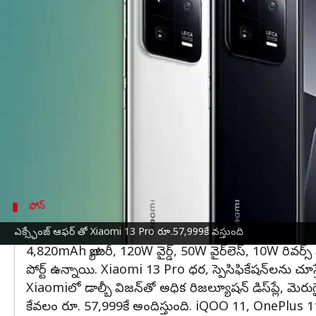
వ్రాసిన వారు
Mar 01, 2023
10:51 am
Nishkala Sathivada
ఈ వార్తాకథనం ఏంటి
Xiaomi
తన సరికొత్త స్మార్ట్‌ఫోన్, Xiaomi 13 Proని
ప్రారంభమవుతాయి. మార్కెట్లో ఇది సామ్ సంగ్ Galaxy
ఫోన్ ధర రూ.79,999, అయినా ICICI బ్యాంక్ కార్డ్‌ల ద
ఫోన్‌కు బదులుగా రూ.12,000 తగ్గింపు ఉంటుంది.
ఇది IP68-రేటెడ్ డస్ట్, వాటర్ రెసిస్టెన్స్ తో పాటు కార్న
ఫోన్
భారీ తగ్గింపు,ఎక్స్ఛేంజ్ ఆఫర్ తో Xiaomi 13 Pr
ఎక్స్ఛేంజ్ ఆఫర్ తో Xiaomi 13 Pro రూ.57,999కే వస్తుంది
4,820mAh బ్యాటరీ, 120W వైర్డ్, 50W వైర్‌లెస్, 10W రివర్స్ వ
పోర్ట్ ఉన్నాయి. Xiaomi 13 Pro ధర, స్పెసిఫికేషన్‌లను చూ
Xiaomiలో డాల్బీ విజన్‌తో అధిక రిజల్యూషన్ డిస్‌ప్లే, మెరుగ
కేవలం రూ. 57,999కే అందిస్తుంది. iQOO 11, OnePlus 11 