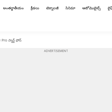
అంతర్జాతీయం
క్రీడలు
టెక్నాలజీ
సినిమా
ఆటోమొబైల్స్
లైఫ్
 స్మార్ట్ ఫోన్
ADVERTISEMENT