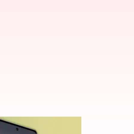
్మార్ట్ ఫోన్