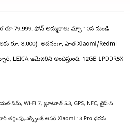
ధర రూ.79,999, ఫోన్ అమ్మకాలు మార్చి 10న నుండి
ోల్డర్‌లకు రూ. 8,000). అదనంగా, పాత Xiaomi/Redmi
ెమెరా సెన్సార్, LEICA ఇమేజరీని అందిస్తుంది. 12GB LPDDR5X
, డ్యూయల్-సిమ్‌, Wi-Fi 7, బ్లూటూత్ 5.3, GPS, NFC, టైప్-సి
ది. భారీ తగ్గింపు,ఎక్స్ఛేంజ్ ఆఫర్ Xiaomi 13 Pro ధరను