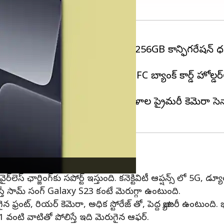
 భారతదేశంలో విడుదల చేసింది. 12GB/256GB కాన్ఫిగరేషన్ 
 S23కి పోటీగా ఉంటుంది.
్వారా రూ.10,000 తక్షణ తగ్గింపు (HDFC బ్యాంక్ కార్డ్ హ
ింగ్ గొరిల్లా గ్లాస్ విక్టస్ రక్షణతో, 1.0-అంగుళాల ప్రైమరీ క
o రూ. 57,999కే వస్తుంది
ైర్‌లెస్ ఛార్జింగ్‌కు సపోర్ట్ ఇస్తుంది. కనెక్టివిటీ ఆప్షన్స్ లో 5G
స్తే సామ్ సంగ్ Galaxy S23 కంటే మెరుగ్గా ఉంటుంది.
ైన ఫ్రంట్, రియర్ కెమెరా, అధిక స్టోరేజ్ తో, పెద్ద బ్యాటరీ ఉంటుం
వంటి వాటితో పోలిస్తే ఇది మెరుగైన ఆఫర్.