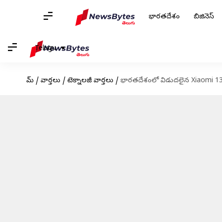
భారతదేశం
బిజినెస్
Telugu
హోమ్
/
వార్తలు
/
టెక్నాలజీ వార్తలు
/
భారతదేశంలో విడుదలైన Xiaomi 13 Pro