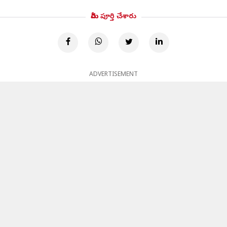
మీరు పూర్తి చేశారు
ADVERTISEMENT