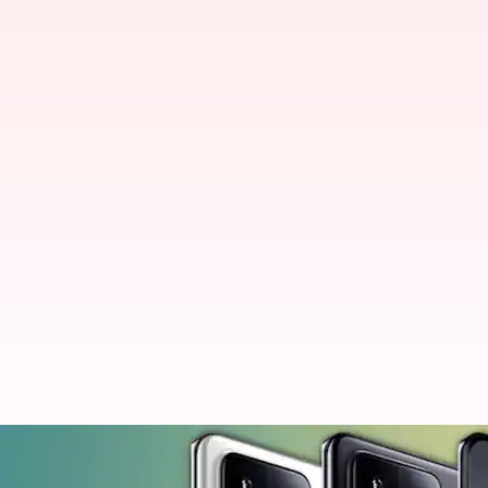
భారతదేశంలో విడుదలైన Xiaomi 13 Pro స