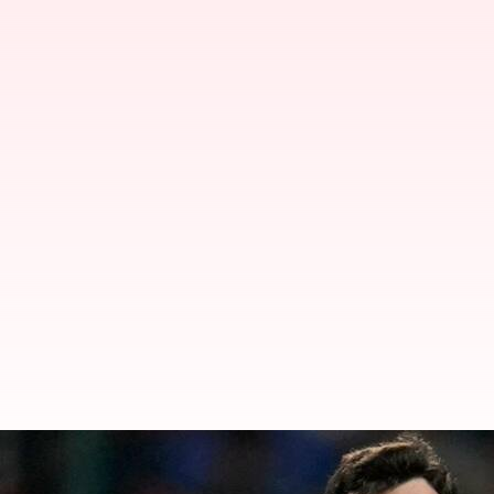
రాయల్ ఛాలెంజర్స్ బెంగళూర్‌కు గట్టి షాక్.