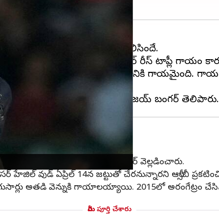
ుగుల తేడాతో గెలుపొందిన విషయం తెలిసిందే.
రుదెబ్బ తగిలింది. ఆ జట్టు స్టార్ పేసర్ రీస్ టాప్లీ గాయ
్లేయర్ టాప్లీ ఫీల్డింగ్ చేస్తుండగా భుజానికి గాయమైంది.
ను వెల్లడిస్తామని ఆర్సీబీ కోచ్ సంజయ్ బంగర్ వెల్లడించారు.
ర్ హేజిల్ వుడ్ ఏప్రిల్ 14న జట్టుతో చేరనున్నారని ఆర్సీబీ ప్రకటించ
ర్లు అతడి వెన్నుకి గాయాలయ్యాయి. 2015లో అరంగేట్రం చేసిన టాప్
మీరు పూర్తి చేశారు