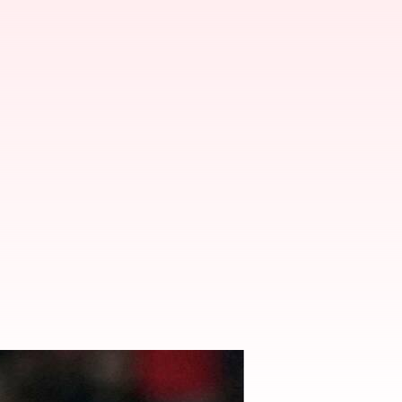
. స్టార్ ప్లేయర్ ఔట్