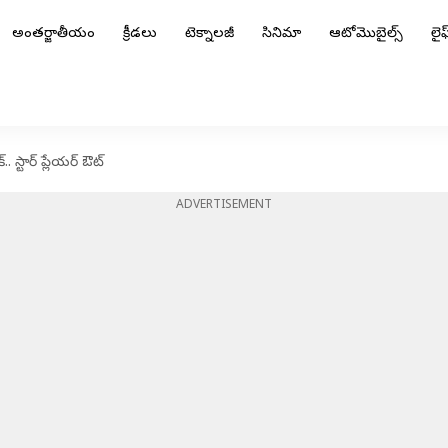
అంతర్జాతీయం
క్రీడలు
టెక్నాలజీ
సినిమా
ఆటోమొబైల్స్
లైఫ్
. స్టార్ ప్లేయర్ ఔట్
ADVERTISEMENT