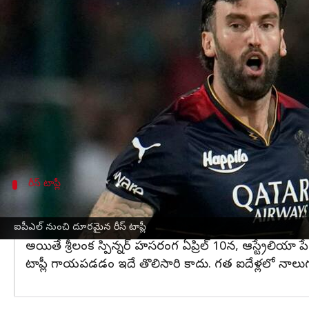
వ్రాసిన వారు
Apr 07, 2023
02:37 pm
Jayachandra Akuri
ఈ వార్తాకథనం ఏంటి
ఈడెన్ గార్డెన్స్‌
లో ఆర్సీబీపై కోల్‌కతా నైట్ రైడర్స్ 81 పర
ఈ షాక్ నుంచి కోలుకోక ముందే ఆర్సీబీకి మరో గట్టి ఎదు
ముంబై ఇండియన్స్‌తో జరిగిన తొలి మ్యాచ్ లో ఆర్సీబీ ప
వైదొలిగాడు.
రీస్ టాప్లీ
రీస్ టాప్లీ స్థానంలో ఎవరు?
రీస్ టాప్లీ స్థానాన్ని ఎవరితో భర్తీ చేస్తామో త్వరలో ఆ వివరాల
ఐపీఎల్ నుంచి దూరమైన రీస్ టాప్లీ
అయితే శ్రీలంక స్పిన్నర్ హసరంగ ఏప్రిల్ 10న, ఆస్ట్రేలియా పేస
టాప్లీ గాయపడడం ఇదే తొలిసారి కాదు. గత ఐదేళ్లలో నాలుగుసా