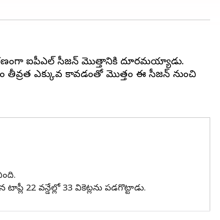
ం కారణంగా ఐపీఎల్ సీజన్ మొత్తానికి దూరమయ్యాడు.
 గాయం తీవ్రత ఎక్కువ కావడంతో మొత్తం ఈ సీజన్ నుంచి
ింది.
లీ 22 వన్డేల్లో 33 వికెట్లను పడగొట్టాడు.