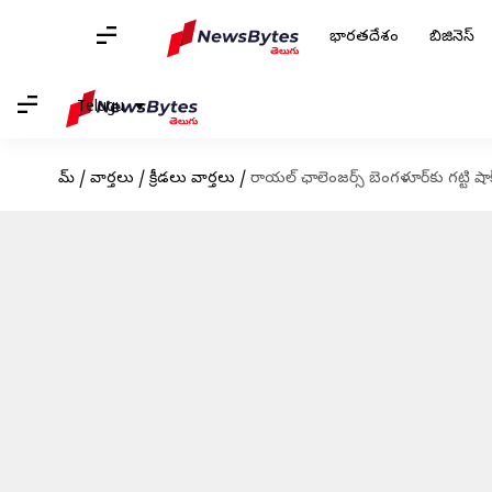
భారతదేశం
బిజినెస్
Telugu
హోమ్
/
వార్తలు
/
క్రీడలు వార్తలు
/
రాయల్ ఛాలెంజర్స్ బెంగళూర్‌కు గట్టి షాక్.