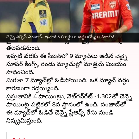
వ్రాసిన వారు
Apr 30, 2025
01:19 pm
Jayachandra Akuri
ఈ వార్తాకథనం ఏంటి
2025
ఐపీఎల్
సీజన్‌లో బుధవారం (ఏప్రిల్ 30) చెపాక్
చెన్నై వర్సెస్ పంజాబ్.. ఇవాళ 5 రికార్డులు బద్దలయ్యే అవకాశం!
మైదానంలో పంజాబ్ కింగ్స్‌తో చెన్నై సూపర్ కింగ్స్
తలపడనుంది.
ఇప్పటి వరకు ఈ సీజన్‌లో 9 మ్యాచ్‌లు ఆడిన చెన్నై
సూపర్ కింగ్స్, రెండు మ్యాచుల్లో మాత్రమే విజయం
సాధించింది.
మిగతా 7 మ్యాచ్‌ల్లో ఓడిపోయింది. ఒక మ్యాచ్ వర్షం
కారణంగా రద్దయ్యింది.
ప్రస్తుతానికి 4 పాయింట్లు, నెట్‌రన్‌రేట్ -1.302తో చెన్నై
పాయింట్ల పట్టికలో 8వ స్థానంలో ఉంది. పంజాబ్‌తో
ఈ మ్యాచ్‌లో ఓడితే చెన్నై ప్లేఆఫ్స్ రేసు నుండి