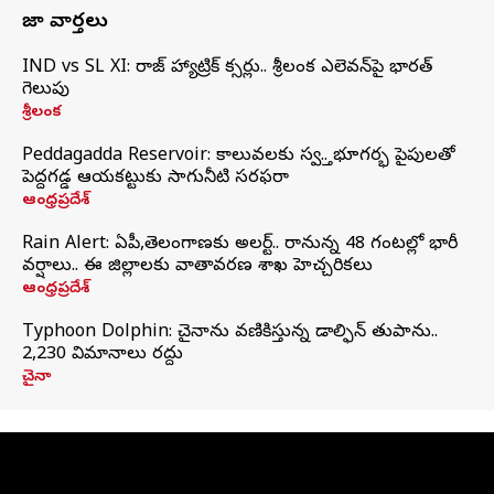
తాజా వార్తలు
IND vs SL XI: సిరాజ్‌ హ్యాట్రిక్‌ సిక్సర్లు.. శ్రీలంక ఎలెవన్‌పై భారత్‌
గెలుపు
శ్రీలంక
Peddagadda Reservoir: కాలువలకు స్వస్తి.. భూగర్భ పైపులతో
పెద్దగడ్డ ఆయకట్టుకు సాగునీటి సరఫరా
ఆంధ్రప్రదేశ్
Rain Alert: ఏపీ,తెలంగాణకు అలర్ట్.. రానున్న 48 గంటల్లో భారీ
వర్షాలు.. ఈ జిల్లాలకు వాతావరణ శాఖ హెచ్చరికలు
ఆంధ్రప్రదేశ్
Typhoon Dolphin: చైనాను వణికిస్తున్న డాల్ఫిన్‌ తుపాను..
2,230 విమానాలు రద్దు
చైనా