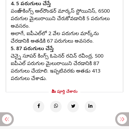
4. 5 పరుగులు చేస్తే
పంజాబ్ కింగ్స్ ఆల్‌రౌండర్ మార్కస్ స్టోయినిస్, 6500
పరుగుల మైలురాయిని చేరుకోవడానికి 5 పరుగులు
అవసరం.
అలాగే, ఐపీఎల్‌లో 2 వేల పరుగుల మార్క్‌ను
చేరడానికి అతడికి 67 పరుగులు అవసరం.
5. 87 పరుగులు చేస్తే
చెన్నై సూపర్ కింగ్స్ ఓపెనర్ రచిన్ రవీంద్ర, 500
ఐపీఎల్ పరుగుల మైలురాయిని చేరడానికి 87
పరుగులు చేయాలి. ఇప్పటివరకు అతడు 413
పరుగులు చేశాడు.
మీరు పూర్తి చేశారు