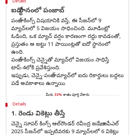
Details
ఐదో స్థానంలో పంజాబ్
పంజాబ్ కింగ్స్ విషయానికి వస్తే, ఈ సీజన్‌లో 9
మ్యాచ్‌లలో 5 విజయం సాధించింది. మూడింట్లో
ఓడింది, ఒక మ్యాచ్ వర్షం కారణంగా రద్దు కావడంతో,
ప్రస్తుతం ఆ జట్టు 11 పాయింట్లతో ఐదో స్థానంలో
ఉంది.
పంజాబ్ కింగ్స్ చెన్నైతో మ్యాచ్‌లో విజయం సాధిస్తే
టాప్-4లోకి ప్రవేశిస్తుంది.
ఇప్పుడు, చెన్నై-పంజాబ్ మ్యాచ్‌లో ఐదు రికార్డులు బద్దలు
పడే అవకాశాలు ఉన్నాయి.
మీరు
33%
శాతం పూర్తి చేశారు
Details
1. రెండు వికెట్లు తీస్తే
చెన్నై సూపర్ కింగ్స్ ఆల్‌రౌండర్ రవీంద్ర జడేజా, ఐపీఎల్
2025 సీజన్‌లో ఇప్పటివరకు 9 మ్యాచ్‌లలో 6 వికెట్లు