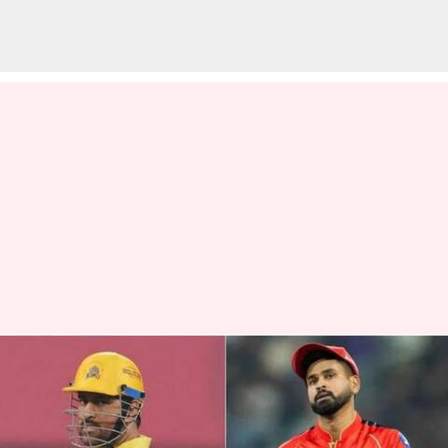
CSK vs PBKS : చెన్నై వర్సెస్
పంజాబ్.. ఇవాళ 5 రికార్డులు
బద్దలయ్యే అవకాశం!