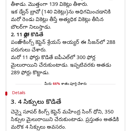
తీశాడు. మొత్తంగా 139 వికెట్లు తీశారు.
ఇక డ్వేన్ బ్రావో (140 వికెట్లు)ను అధిగమించడానికి
మరో రెండు వికెట్లు తీస్తే అత్యధిక వికెట్లు తీసిన
బౌలర్‌గా నిలుస్తాడు.
2. 11 ఫోర్లు కొడితే
పంజాబ్ కింగ్స్ కెప్టెన్ శ్రేయస్ అయ్యర్ ఈ సీజన్‌లో 288
పరుగులు చేశారు.
మరో 11 ఫోర్లు కొడితే ఐపీఎల్‌లో 300 ఫోర్ల
మైలురాయిని చేరుకుంటాడు. ఇప్పటివరకు అతడు
289 ఫోర్లు కొట్టాడు.
మీరు
66%
శాతం పూర్తి చేశారు
Details
3. 4 సిక్సులు కొడితే
చెన్నై సూపర్ కింగ్స్ కెప్టెన్ మహేంద్ర సింగ్ ధోని, 350
సిక్సుల మైలురాయిని చేరుకుంటాడు. ప్రస్తుతం అతడికి
మరొక 4 సిక్సులు అవసరం.