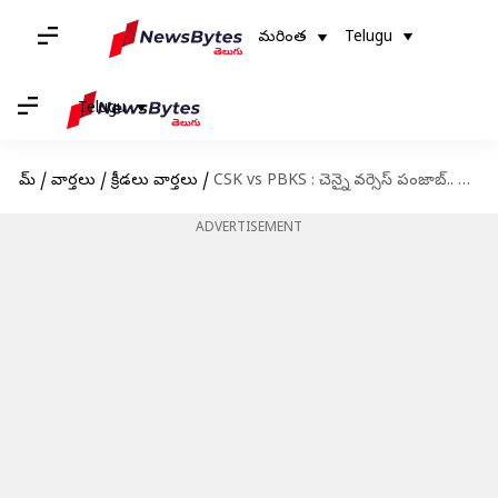
మరింత
Telugu
Telugu
హోమ్
/
వార్తలు
/
క్రీడలు వార్తలు
/
CSK vs PBKS : చెన్నై వర్సెస్ పంజాబ్.. ఇవాళ 5 రికార్డులు బద్దలయ్యే అవకాశం!
ADVERTISEMENT