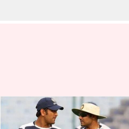
Virender Sehwag: 'ధోనీ
తప్పించాడు… సచిన్ నిలబెట్టాడు'..
వీరేంద్ర సెహ్వాగ్ ఆసక్తికర వ్యాఖ్యలు