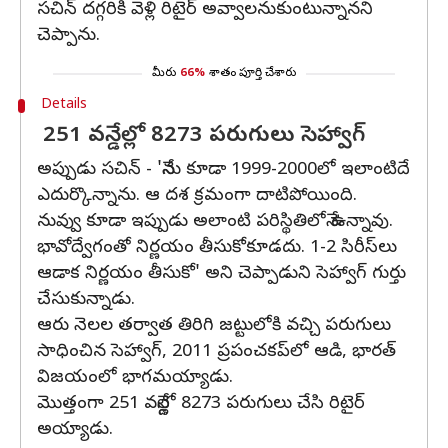
సచిన్ దగ్గరికి వెళ్లి రిటైర్ అవ్వాలనుకుంటున్నానని
చెప్పాను.
మీరు
66%
శాతం పూర్తి చేశారు
Details
251 వన్డేల్లో 8273 పరుగులు సెహ్వాగ్
అప్పుడు సచిన్ - 'నేను కూడా 1999-2000లో ఇలాంటిదే
ఎదుర్కొన్నాను. ఆ దశ క్రమంగా దాటిపోయింది.
నువ్వు కూడా ఇప్పుడు అలాంటి పరిస్థితిలోనే ఉన్నావు.
భావోద్వేగంతో నిర్ణయం తీసుకోకూడదు. 1-2 సిరీస్‌లు
ఆడాక నిర్ణయం తీసుకో' అని చెప్పాడుని సెహ్వాగ్ గుర్తు
చేసుకున్నాడు.
ఆరు నెలల తర్వాత తిరిగి జట్టులోకి వచ్చి పరుగులు
సాధించిన సెహ్వాగ్, 2011 ప్రపంచకప్‌లో ఆడి, భారత్
విజయంలో భాగమయ్యాడు.
మొత్తంగా 251 వన్డేల్లో 8273 పరుగులు చేసి రిటైర్
అయ్యాడు.