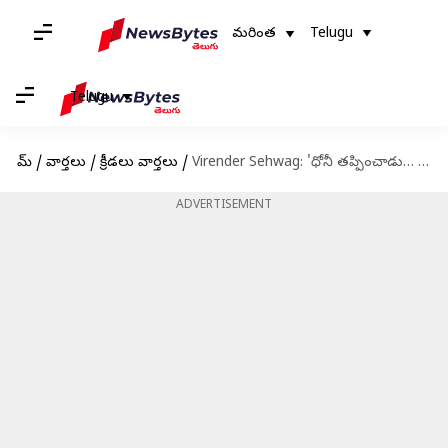
మరింత
Telugu
Telugu
హోమ్
/
వార్తలు
/
క్రీడలు వార్తలు
/
Virender Sehwag: 'ధోనీ తప్పించాడు… సచిన్ నిలబెట్టాడు'.. వీరేంద్ర సెహ్వాగ్ ఆసక్తికర వ్యాఖ్యలు
ADVERTISEMENT