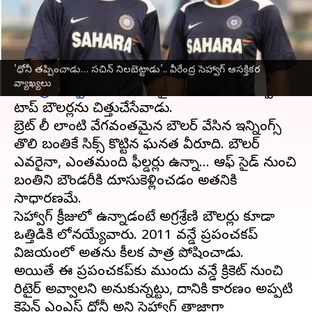
వ్రాసిన వారు
Aug 15, 2025
11:24 am
Jayachandra Akuri
ఈ వార్తాకథనం ఏంటి
'ధోనీ తప్పించాడు… సచిన్ నిలబెట్టాడు'.. వీరేంద్ర సెహ్వాగ్ ఆసక్తికర
భారత క్రికెట్ జట్టులో అత్యుత్తమ ఓపెనర్‌లలో ఒకరైన
వ్యాఖ్యలు
వీరేంద్ర సెహ్వాగ్
, తన దూకుడైన ఆటతీరుతో అప్పటి
టాప్ బౌలర్లను చిత్తుచేసేవాడు.
బ్రెట్ లీ లాంటి వేగవంతమైన బౌలర్ వేసిన ఇన్నింగ్స్
తొలి బంతికే సిక్స్ కొట్టిన ఘనత వీరూది. బౌలర్
ఎవరైనా, ఎంతమంది ఫీల్డర్లు ఉన్నా... ఆఫ్ సైడ్ నుంచి
బంతిని బౌండరీకి దూసుకెళ్లించడం అతనికి
సాధారణమే.
సెహ్వాగ్ క్రీజులో ఉన్నాడంటే అగ్రశ్రేణి బౌలర్లు కూడా
ఒత్తిడికి లోనయ్యేవారు. 2011 వన్డే ప్రపంచకప్
విజయంలో అతను కీలక పాత్ర పోషించాడు.
అయితే ఈ ప్రపంచకప్‌కు ముందు వన్డే క్రికెట్ నుంచి
రిటైర్ అవ్వాలని అనుకున్నట్టు, దానికి కారణం అప్పటి
కెప్టెన్ ఎంఎస్ ధోనీ అని సెహ్వాగ్ తాజాగా