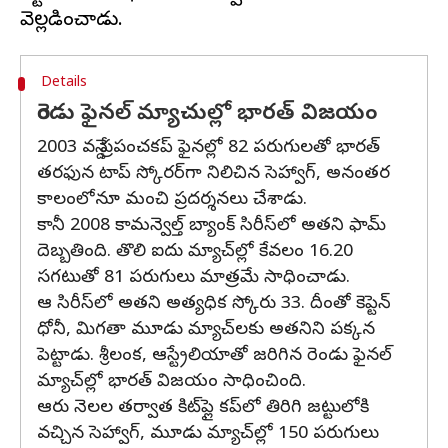
Details
రెండు ఫైనల్ మ్యాచుల్లో భారత్ విజయం
2003 వన్డే ప్రపంచకప్ ఫైనల్లో 82 పరుగులతో భారత్
తరఫున టాప్ స్కోరర్‌గా నిలిచిన సెహ్వాగ్, అనంతర
కాలంలోనూ మంచి ప్రదర్శనలు చేశాడు.
కానీ 2008 కామన్వెల్త్ బ్యాంక్ సిరీస్‌లో అతని ఫామ్
దెబ్బతింది. తొలి ఐదు మ్యాచ్‌ల్లో కేవలం 16.20
సగటుతో 81 పరుగులు మాత్రమే సాధించాడు.
ఆ సిరీస్‌లో అతని అత్యధిక స్కోరు 33. దీంతో కెప్టెన్
ధోనీ, మిగతా మూడు మ్యాచ్‌లకు అతనిని పక్కన
పెట్టాడు. శ్రీలంక, ఆస్ట్రేలియాతో జరిగిన రెండు ఫైనల్
మ్యాచ్‌ల్లో భారత్ విజయం సాధించింది.
ఆరు నెలల తర్వాత కిట్‌ప్లై కప్‌లో తిరిగి జట్టులోకి
వచ్చిన సెహ్వాగ్, మూడు మ్యాచ్‌ల్లో 150 పరుగులు