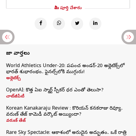
మీరు పూర్తి చేశారు
తాజా వార్తలు
World Athletics Under-20: ప్రపంచ అండర్-20 అథ్లెటిక్స్‌లో
భారత్‌ శుభారంభం.. ఫైనల్స్‌లోకి ముగ్గురు!
అథ్లెటిక్స్
OpenAI: కొత్త ఏఐ స్మార్ట్ స్పీకర్ ధర ఎంతో తెలుసా?
చాట్‌జీపీటీ
Korean Kanakaraju Review : కొరియన్ కనకరాజు రివ్యూ..
వరుణ్ తేజ్ కామెడీ వర్కౌట్ అయ్యిందా?
వరుణ్ తేజ్
Rare Sky Spectacle: ఆకాశంలో అరుదైన అద్భుతం.. ఒకే రాత్రి