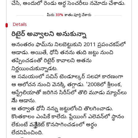
చేసి, అందులో రెండు అర్ధ సెంచరీలు నమోదు చేశాడు.
మీరు
33%
శాతం పూర్తి చేశారు
Details
రిటైర్ అవ్వాలని అనుకున్నా
అనంతరం ఫామ్‌ను నిలబెట్టుకుని 2011 ప్రపంచకప్‌లో
ఆడాడు. అయితే, ధోనీ తనను తుది జట్టు నుంచి
తప్పించడంతో రిటైర్ కావాలని అతను
నిర్ణయించుకున్నాడట.
ఆ సమయంలో సచిన్ టెండూల్కర్ సలహా కారణంగా
ఆ ఆలోచన నుంచి వెనక్కి తగ్గాడు. '2008లో శ్రీలంక,
ఆస్ట్రేలియాతో జరిగిన సిరీస్‌లో తొలి మూడు మ్యాచ్‌లు
నేను ఆడాను.
ఆ తర్వాత ధోనీ నన్ను జట్టులోంచి తొలగించాడు.
కొంతకాలం ఎంపికే కాలేదు. ప్లేయింగ్ ఎలెవన్‌లో స్థానం
లేకుంటే వన్డే క్రికెట్ కొనసాగించడంలో అర్థం
లేదనిపించింది.