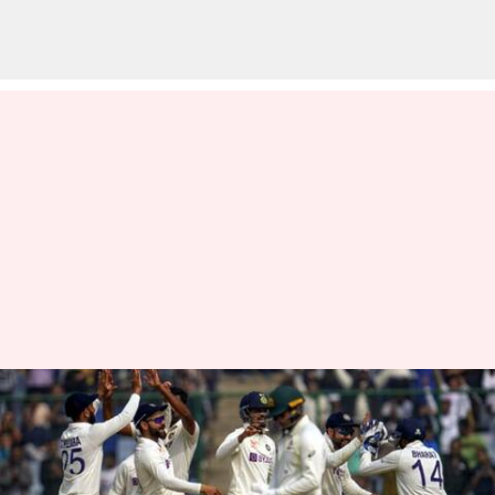
IND vs AUS: అశ్విన్, జడేజా
సూపర్.. ఆస్ట్రేలియా ఆలౌట్
వ్రాసిన వారు
Feb 17, 2023
05:50 pm
Jayachandra Akuri