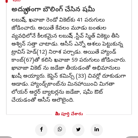
షమీ
అద్భుతంగా బౌలింగ్ చేసిన షమీ
లబుషేన్, ఖవాజా రెండో వికెట్‌కు 41 పరుగులు
జోడించారు. అయితే కేవలం మూడు బంతుల
వ్యవధిలోనే కీలకమైన లబుషేన్ ,స్టీవ్ స్మిత్ వికెట్లు తీసి
అశ్విన్ సత్తా చాటాడు. ఆసీస్ ఎన్నో ఆశలు పెట్టుకున్న
ట్రావిస్ హెడ్(12) నిరాశ పర్చాడు. అయితే హ్యాండ్
కాంబ్(67)తో కలిసి ఖవాజా 59 పరుగులు జోడించారు.
ఖావాజా వికెట్ ను జడేజా తీయడంతో అభిమానులు
ఖుషీ అయ్యారు. కెప్టెన్ కమిన్స్ (33) చివర్లో దూకుడుగా
ఆడాడు. హ్యాండ్స్‌కాంబ్‌ను మినహాయించి మిగతా
లోయర్‌ ఆర్డర్‌ బ్యాటర్లను జడేజా, షమీ ఔట్‌
చేయడంతో ఆసీస్‌ ఆలౌటైంది.
మీరు పూర్తి చేశారు