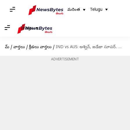
మరింత
Telugu
Telugu
హోమ్
/
వార్తలు
/
క్రీడలు వార్తలు
/
IND vs AUS: అశ్విన్, జడేజా సూపర్.. ఆస్ట్రేలియా ఆలౌట్
ADVERTISEMENT