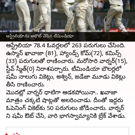
ఈ వార్తాకథనం ఏంటి
ఢిల్లీలోని
అరుణ్ జైట్లీ స్టేడీయం
వేదికగా జరుగుతున్న
రెండో టెస్టులో మొదటి ఇన్నింగ్స్‌లో ఆస్ట్రేలియా
ఆస్ట్రేలియాను ఆలౌట్ చేసిన టీమిండియా
ఆలౌటైంది. టాస్ గెలిచి బ్యాటింగ్ ఎంచుకున్న
ఆస్ట్రేలియా 78.4 ఓవర్లలలో 263 పరుగులు చేసింది.
ఉస్మాన్ ఖావాజా (81), హ్యాండ్స్ కోమ్(72), కమిన్స్
(33) పరుగులతో రాణించారు. మరోసారి వార్నర్(15),
స్టీవ్ స్మీత్(0) నిరాశపర్చారు. టీమిండియా బౌలర్లలో
షమీ నాలుగు వికెట్లు, అశ్విన్, జడేజా మూడు వికెట్లు
తీసి రాణించారు.
మొదట్లో వార్నర్ ధాటిగా ఆడకపోయినా.. ఖవాజా
మాత్రం చక్కటి షాట్లతో అలరించాడు. దీంతో ఇద్దరు
ఓపెనింగ్ వికెట్‌కు 50 పరుగులు జోడించారు. వార్నర్