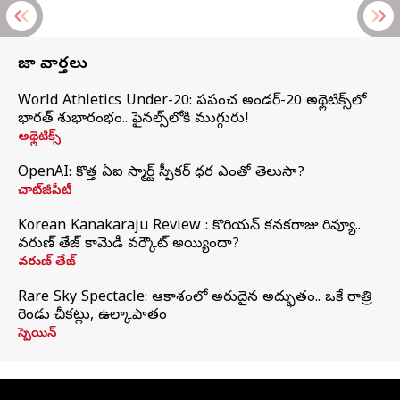
తాజా వార్తలు
World Athletics Under-20: ప్రపంచ అండర్-20 అథ్లెటిక్స్‌లో
భారత్‌ శుభారంభం.. ఫైనల్స్‌లోకి ముగ్గురు!
అథ్లెటిక్స్
OpenAI: కొత్త ఏఐ స్మార్ట్ స్పీకర్ ధర ఎంతో తెలుసా?
చాట్‌జీపీటీ
Korean Kanakaraju Review : కొరియన్ కనకరాజు రివ్యూ..
వరుణ్ తేజ్ కామెడీ వర్కౌట్ అయ్యిందా?
వరుణ్ తేజ్
Rare Sky Spectacle: ఆకాశంలో అరుదైన అద్భుతం.. ఒకే రాత్రి
రెండు చీకట్లు, ఉల్కాపాతం
స్పెయిన్