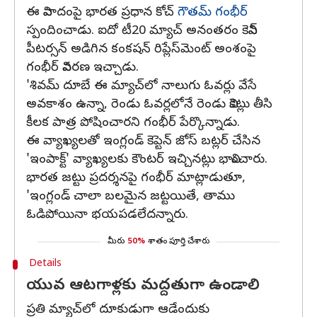
ఈ వివాదంపై భారత ప్రధాన కోచ్
గౌతమ్ గంభీర్
స్పందించాడు. ఐదో టీ20 మ్యాచ్‌ అనంతరం కెవిన్
పీటర్సన్ అడిగిన కంకషన్ రిప్లేస్‌మెంట్ అంశంపై
గంభీర్ వివరణ ఇచ్చాడు.
'శివమ్‌ దూబే ఈ మ్యాచ్‌లో నాలుగు ఓవర్లు వేసే
అవకాశం ఉన్నా, రెండు ఓవర్లలోనే రెండు వికెట్లు తీసి
కీలక పాత్ర పోషించారని గంభీర్ పేర్కొన్నాడు.
ఈ వ్యాఖ్యలతో ఇంగ్లండ్ కెప్టెన్ జోస్ బట్లర్ చేసిన
'ఇంపాక్ట్' వ్యాఖ్యలకు కౌంటర్‌ ఇచ్చినట్లు భావించారు.
భారత జట్టు ప్రదర్శనపై గంభీర్ మాట్లాడుతూ,
'ఇంగ్లండ్‌ చాలా బలమైన జట్టయితే, తాము
ఓడిపోయినా భయపడలేదన్నారు.
మీరు
50%
శాతం పూర్తి చేశారు
Details
యువ ఆటగాళ్లకు మద్దతుగా ఉండాలి
ప్రతి మ్యాచ్‌లో దూకుడుగా ఆడేందుకు