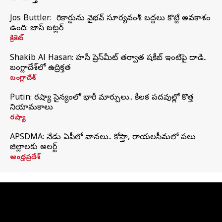
Jos Buttler: నా రికార్డును వైభవ్ సూర్యవంశీ బద్దలు కొట్టే అవకాశం
ఉంది: జాస్ బట్లర్
క్రికెట్
Shakib Al Hasan: హసీనా ప్రెస్‌మీట్‌ తర్వాత షకీబ్‌ ఇంటిపై దాడి..
బంగ్లాదేశ్‌లో ఉద్రిక్తత
బంగ్లాదేశ్
Putin: రష్యా సైన్యంలో భారీ మార్పులు.. కీలక పదవుల్లో కొత్త
నియామకాలు
రష్యా
APSDMA: నేడు ఏపీలో వానలు.. కోస్తా, రాయలసీమలో పలు
జిల్లాలకు అలర్ట్
ఆంధ్రప్రదేశ్