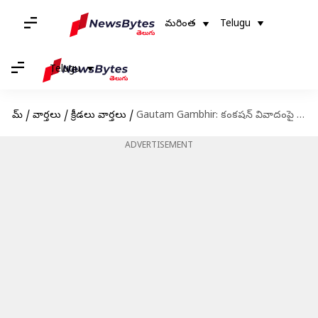
మరింత
Telugu
Telugu
హోమ్
/
వార్తలు
/
క్రీడలు వార్తలు
/
Gautam Gambhir: కంకషన్ వివాదంపై క్లారిటీ ఇచ్చిన గౌతమ్ గంభీర్
ADVERTISEMENT