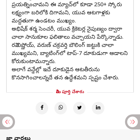
ప్రయత్నించామని ఈ మ్యాచ్‌లో కూడా 250+ స్కోరు
లక్ష్యంగా బరిలోకి దిగామని, యువ ఆటగాళ్లకు
మద్దతుగా ఉండటం ముఖ్యం.
అభిషేక్ శర్మ సెంచరీ, యువ క్రికెటర్ల నైపుణ్యం ద్వారా
చాలా సానుకూల ఫలితాలు వచ్చాయని పేర్కొన్నాడు.
రవి బిష్ణోయ్, వరుణ్‌ చక్రవర్తి బౌలింగ్‌ జట్టుకి చాలా
ముఖ్యమని, బ్యాటింగ్‌లో టాప్-7 దూకుడుగా ఆడాలని
కోరుకుంటామన్నారు.
అలాగే వన్డేల్లో ఇదే దూకుడైన ఆటతీరును
కొనసాగించాలన్నదే తన ఉద్ధేశమని స్పష్టం చేశారు.
మీరు పూర్తి చేశారు
తాజా వార్తలు