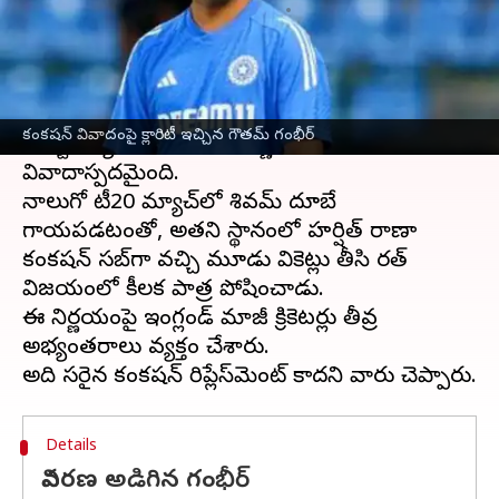
వ్రాసిన వారు
Feb 03, 2025
12:38 pm
Jayachandra Akuri
ఈ వార్తాకథనం ఏంటి
భారత్ - ఇంగ్లండ్‌ మధ్య జరిగిన టీ20 సిరీస్‌లో కంకషన్
కంకషన్ వివాదంపై క్లారిటీ ఇచ్చిన గౌతమ్ గంభీర్
సబ్‌స్టిట్యూట్‌ను తీసుకునే నిర్ణయం
వివాదాస్పదమైంది.
నాలుగో టీ20 మ్యాచ్‌లో శివమ్ దూబే
గాయపడటంతో, అతని స్థానంలో హర్షిత్ రాణా
కంకషన్ సబ్‌గా వచ్చి మూడు వికెట్లు తీసి భారత్‌
విజయంలో కీలక పాత్ర పోషించాడు.
ఈ నిర్ణయంపై ఇంగ్లండ్ మాజీ క్రికెటర్లు తీవ్ర
అభ్యంతరాలు వ్యక్తం చేశారు.
Details
వివరణ అడిగిన గంభీర్