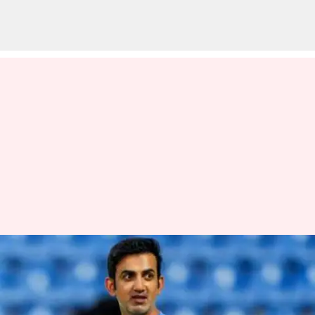
Gautam Gambhir: కంకషన్
వివాదంపై క్లారిటీ ఇచ్చిన గౌతమ్
గంభీర్