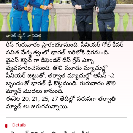
ఈ వార్తాకథనం ఏంటి
ఆసియా క్రీడల సన్మాహమే లక్ష్యంగా భారత మహిళల
హాకీ జట్టు కఠిన పరీక్షకు సిద్ధమైంది.
భారత్ కెప్టెన్ గా సవిత
ఆస్ట్రేలియా పర్యటనలో భాగంగా అయిదు మ్యాచ్ ల
సిరీస్ గురువారం ప్రారంభకానుంది. సీనియర్ గోల్ కీపర్
సవిత నేతృత్వంలో భారత్ బరిలోకి దిగనుంది.
వైఎస్ కెప్టెన్ గా డిఫెండర్ దీప్ గ్రేస్ ఎక్కా
వ్యవహరించనుంది. తొలి మూడు మ్యాచుల్లో
సీనియర్ జట్టుతో, తర్వాత మ్యాచుల్లో ఆసీస్ -ఎ
బృందంతో భారత్ ఢీ కొట్టనుంది. గురువారం తొలి
మ్యాచ్ మొదలు కానుంది.
ఈనెల 20, 21, 25, 27 తేదీల్లో వరుసగా తర్వాతి
Details