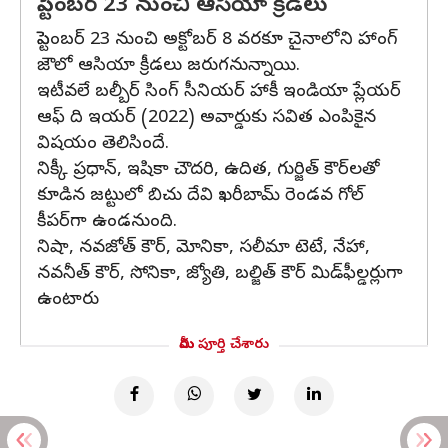
సెప్టెంబర్ 23 నుంచి ఆసియా క్రీడలు
సెప్టెంబర్ 23 నుంచి అక్టోబర్ 8 వరకూ చైనాలోని హాంగ్
జౌలో ఆసియా క్రీడలు జరుగనున్నాయి.
ఇటీవలే బల్బీర్‌ సింగ్‌ సీనియర్‌ హాకీ ఇండియా ప్లేయర్‌
ఆఫ్‌ ది ఇయర్‌ (2022) అవార్డుకు సవిత ఎంపికైన
విషయం తెలిసిందే.
నిక్కీ ప్రధాన్‌, ఇషికా చౌదరి, ఉదిత, గుర్జిత్‌ కౌర్‌లతో
కూడిన జట్టులో బిచు దేవి ఖరీబామ్‌ రెండవ గోల్‌
కీపర్‌గా ఉండనుంది.
నిషా, నవజోత్‌ కౌర్‌, మోనికా, సలీమా టెటే, నేహా,
నవనీత్‌ కౌర్‌, సోనికా, జ్యోతి, బల్జిత్‌ కౌర్‌ మిడ్‌ఫీల్డర్లుగా
ఉంటారు
మీరు పూర్తి చేశారు