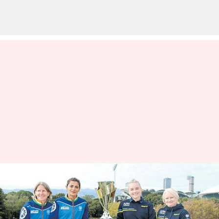
ఆసియా క్రీడల వైపు భారత్ చూపు..
నేటి నుంచే హాకీ సిరీస్
వ్రాసిన వారు
May 18, 2023
02:50 pm
Jayachandra Akuri