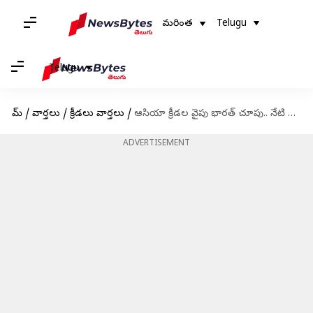
మరింత
Telugu
Telugu
హోమ్
/
వార్తలు
/
క్రీడలు వార్తలు
/
ఆసియా క్రీడల వైపు భారత్ చూపు.. నేటి నుంచే హాకీ సిరీస్
ADVERTISEMENT