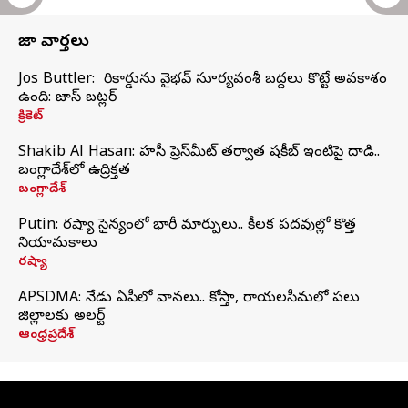
తాజా వార్తలు
Jos Buttler: నా రికార్డును వైభవ్ సూర్యవంశీ బద్దలు కొట్టే అవకాశం
ఉంది: జాస్ బట్లర్
క్రికెట్
Shakib Al Hasan: హసీనా ప్రెస్‌మీట్‌ తర్వాత షకీబ్‌ ఇంటిపై దాడి..
బంగ్లాదేశ్‌లో ఉద్రిక్తత
బంగ్లాదేశ్
Putin: రష్యా సైన్యంలో భారీ మార్పులు.. కీలక పదవుల్లో కొత్త
నియామకాలు
రష్యా
APSDMA: నేడు ఏపీలో వానలు.. కోస్తా, రాయలసీమలో పలు
జిల్లాలకు అలర్ట్
ఆంధ్రప్రదేశ్