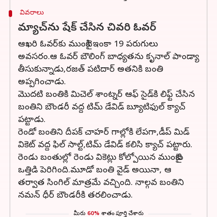
వివరాలు
మ్యాచ్‌ను షేక్ చేసిన చివరి ఓవర్
ఆఖరి ఓవర్‌కు ముంబైకి ఇంకా 19 పరుగులు
అవసరం.ఆ ఓవర్ బౌలింగ్ బాధ్యతను కృనాల్ పాండ్యా
తీసుకున్నాడు,రజత్ పటిదార్ అతనికి బంతి
అప్పగించాడు.
మొదటి బంతికి మిచెల్ శాంట్నర్ ఆఫ్ సైడ్‌కి లిఫ్ట్ చేసిన
బంతిని బౌండరీ వద్ద టిమ్ డేవిడ్ బ్యూటిఫుల్ క్యాచ్
పట్టాడు.
రెండో బంతిని దీపక్ చాహర్ గాల్లోకి లేపగా,డీప్ మిడ్
వికెట్ వద్ద ఫిల్ సాల్ట్,టిమ్ డేవిడ్ కలిసి క్యాచ్ పట్టారు.
రెండు బంతుల్లో రెండు వికెట్లు కోల్పోయిన ముంబైకు
ఒత్తిడి పెరిగింది.మూడో బంతి వైడ్ అయినా, ఆ
తర్వాత సింగిల్ మాత్రమే వచ్చింది. నాల్గవ బంతిని
నమన్ ధీర్ బౌండరీకి తరలించాడు.
మీరు
60%
శాతం పూర్తి చేశారు