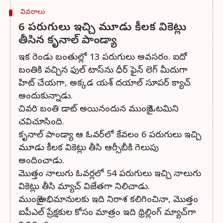
వివరాలు
6 పరుగులు ఇచ్చి మూడు కీలక వికెట్లు
తీసిన కృనాల్ పాండ్యా
ఇక రెండు బంతుల్లో 13 పరుగులు అవసరం. ఐదో
బంతికి వచ్చిన ఫుల్ టాస్‌ను ధీర్ ఫైన్ లెగ్ మీదుగా
హిట్ చేయగా, అక్కడ యశ్ దయాల్ సూపర్ క్యాచ్
అందుకున్నాడు.
చివరి బంతి డాట్ అయినందున ముంబై ఓటమిని
చవిచూసింది.
కృనాల్ పాండ్యా ఆ ఓవర్‌లో కేవలం 6 పరుగులు ఇచ్చి
మూడు కీలక వికెట్లు తీసి ఆర్సీబీకి గెలుపు
అందించాడు.
మొత్తం నాలుగు ఓవర్లలో 54 పరుగులు ఇచ్చి నాలుగు
వికెట్లు తీసి మ్యాచ్ విజేతగా నిలిచాడు.
ముంబై అభిమానులకు ఇది నిరాశ కలిగించినా, మొత్తం
ఐపీఎల్ ప్రేక్షకుల కోసం మాత్రం ఇది థ్రిల్లింగ్ మ్యాచ్‌గా