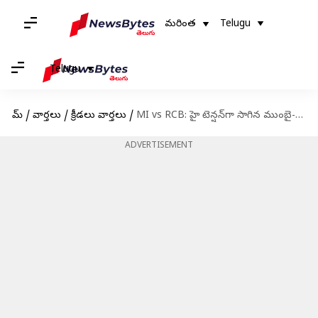
మరింత
Telugu
Telugu
హోమ్
/
వార్తలు
/
క్రీడలు వార్తలు
/
MI vs RCB: హై టెన్షన్‌గా సాగిన ముంబై-బెంగళూరు మ్యాచ్.. కృనాల్ ఈజ్ ది హీరో!!
ADVERTISEMENT