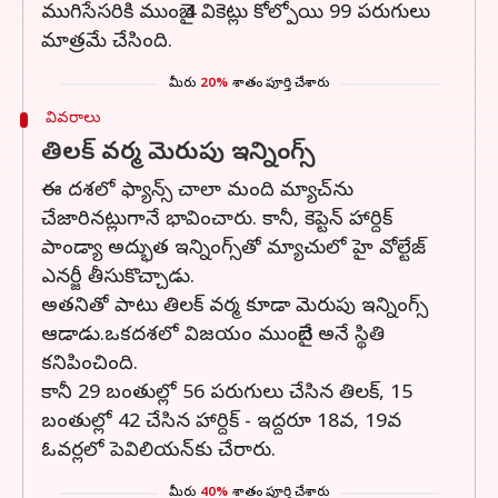
ముగిసేసరికి ముంబై 4 వికెట్లు కోల్పోయి 99 పరుగులు
మాత్రమే చేసింది.
మీరు
20%
శాతం పూర్తి చేశారు
వివరాలు
తిలక్ వర్మ మెరుపు ఇన్నింగ్స్
ఈ దశలో ఫ్యాన్స్ చాలా మంది మ్యాచ్‌ను
చేజారినట్లుగానే భావించారు. కానీ, కెప్టెన్ హార్దిక్
పాండ్యా అద్భుత ఇన్నింగ్స్‌తో మ్యాచులో హై వోల్టేజ్
ఎనర్జీ తీసుకొచ్చాడు.
అతనితో పాటు తిలక్ వర్మ కూడా మెరుపు ఇన్నింగ్స్
ఆడాడు.ఒకదశలో విజయం ముంబైదే అనే స్థితి
కనిపించింది.
కానీ 29 బంతుల్లో 56 పరుగులు చేసిన తిలక్, 15
బంతుల్లో 42 చేసిన హార్దిక్ - ఇద్దరూ 18వ, 19వ
ఓవర్లలో పెవిలియన్‌కు చేరారు.
మీరు
40%
శాతం పూర్తి చేశారు