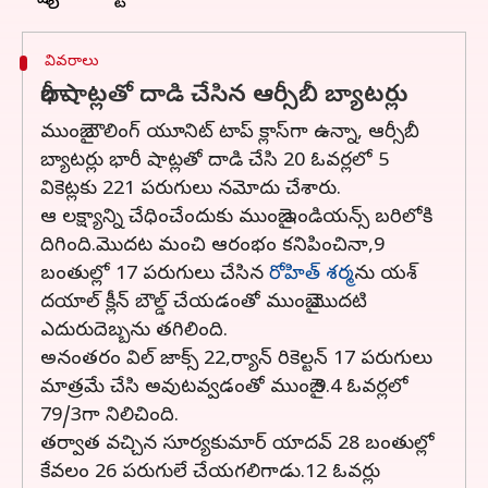
వివరాలు
భారీ షాట్లతో దాడి చేసిన ఆర్సీబీ బ్యాటర్లు
ముంబై బౌలింగ్ యూనిట్ టాప్ క్లాస్‌గా ఉన్నా, ఆర్సీబీ
బ్యాటర్లు భారీ షాట్లతో దాడి చేసి 20 ఓవర్లలో 5
వికెట్లకు 221 పరుగులు నమోదు చేశారు.
ఆ లక్ష్యాన్ని చేధించేందుకు ముంబై ఇండియన్స్ బరిలోకి
దిగింది.మొదట మంచి ఆరంభం కనిపించినా,9
బంతుల్లో 17 పరుగులు చేసిన
రోహిత్ శర్మ
ను యశ్
దయాల్ క్లీన్ బౌల్డ్ చేయడంతో ముంబై మొదటి
ఎదురుదెబ్బను తగిలింది.
అనంతరం విల్ జాక్స్ 22,ర్యాన్ రికెల్టన్ 17 పరుగులు
మాత్రమే చేసి అవుటవ్వడంతో ముంబై 9.4 ఓవర్లలో
79/3గా నిలిచింది.
తర్వాత వచ్చిన సూర్యకుమార్ యాదవ్ 28 బంతుల్లో
కేవలం 26 పరుగులే చేయగలిగాడు.12 ఓవర్లు