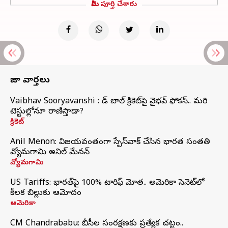
మీరు పూర్తి చేశారు
తాజా వార్తలు
Vaibhav Sooryavanshi : రెడ్ బాల్ క్రికెట్‌పై వైభవ్ ఫోకస్.. మరి
టెస్టుల్లోనూ రాణిస్తాడా?
క్రికెట్
Anil Menon: విజయవంతంగా స్పేస్‌వాక్‌ చేసిన భారత సంతతి
వ్యోమగామి అనిల్‌ మేనన్
వ్యోమగామి
US Tariffs: భారత్‌పై 100% టారిఫ్‌ మోత.. అమెరికా సెనెట్‌లో
కీలక బిల్లుకు ఆమోదం
అమెరికా
CM Chandrababu: బీసీల సంరక్షణకు ప్రత్యేక చట్టం..