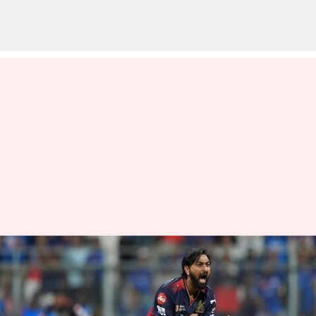
MI vs RCB: హై టెన్షన్‌గా సాగిన
ముంబై-బెంగళూరు మ్యాచ్.. కృనాల్
ఈజ్ ది హీరో!!