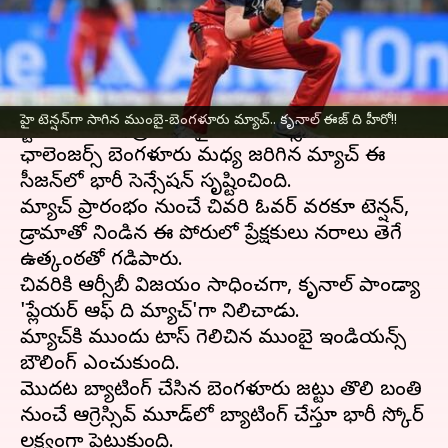
వ్రాసిన వారు
Apr 08, 2025
10:36 am
Sirish Praharaju
ఈ వార్తాకథనం ఏంటి
ఐపీఎల్
2025 సీజన్‌లో భాగంగా ముంబైలోని వాంఖడే
హై టెన్షన్‌గా సాగిన ముంబై-బెంగళూరు మ్యాచ్.. కృనాల్ ఈజ్ ది హీరో!!
స్టేడియంలో రాత్రి ముంబై ఇండియన్స్, రాయల్
ఛాలెంజర్స్ బెంగళూరు మధ్య జరిగిన మ్యాచ్ ఈ
సీజన్‌లో భారీ సెన్సేషన్ సృష్టించింది.
మ్యాచ్ ప్రారంభం నుంచే చివరి ఓవర్ వరకూ టెన్షన్,
డ్రామాతో నిండిన ఈ పోరులో ప్రేక్షకులు నరాలు తెగే
ఉత్కంఠతో గడిపారు.
చివరికి ఆర్సీబీ విజయం సాధించగా, కృనాల్ పాండ్యా
'ప్లేయర్ ఆఫ్ ది మ్యాచ్'గా నిలిచాడు.
మ్యాచ్‌కి ముందు టాస్ గెలిచిన ముంబై ఇండియన్స్
బౌలింగ్ ఎంచుకుంది.
మొదట బ్యాటింగ్ చేసిన బెంగళూరు జట్టు తొలి బంతి
నుంచే ఆగ్రెస్సివ్ మూడ్‌లో బ్యాటింగ్ చేస్తూ భారీ స్కోర్