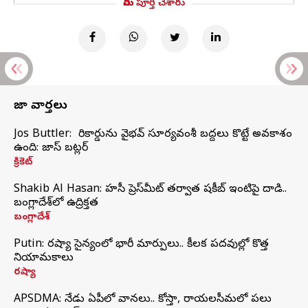
మీరు పూర్తి చేశారు
తాజా వార్తలు
Jos Buttler: నా రికార్డును వైభవ్ సూర్యవంశీ బద్దలు కొట్టే అవకాశం
ఉంది: జాస్ బట్లర్
క్రికెట్
Shakib Al Hasan: హసీనా ప్రెస్‌మీట్‌ తర్వాత షకీబ్‌ ఇంటిపై దాడి..
బంగ్లాదేశ్‌లో ఉద్రిక్తత
బంగ్లాదేశ్
Putin: రష్యా సైన్యంలో భారీ మార్పులు.. కీలక పదవుల్లో కొత్త
నియామకాలు
రష్యా
APSDMA: నేడు ఏపీలో వానలు.. కోస్తా, రాయలసీమలో పలు