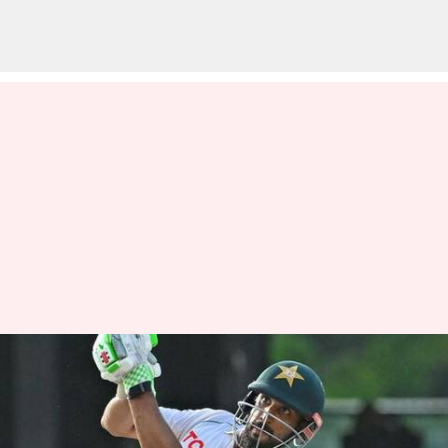
Pakistan team: ప్రపంచ కప్‌లో
పేలవ ప్రదర్శన.. పాకిస్థాన్ జట్టులో
కీలక మార్పులు