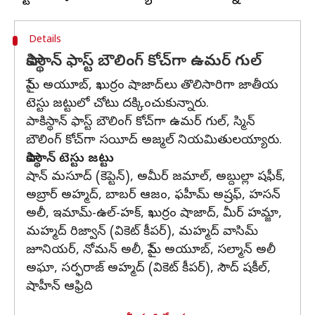
Details
పాకిస్థాన్ ఫాస్ట్ బౌలింగ్ కోచ్‌గా ఉమర్ గుల్
సైమ్ అయూబ్, ఖుర్రం షాజాద్‌లు తొలిసారిగా జాతీయ
టెస్టు జట్టులో చోటు దక్కించుకున్నారు.
పాకిస్థాన్ ఫాస్ట్ బౌలింగ్ కోచ్‌గా ఉమర్ గుల్, స్మిన్
బౌలింగ్ కోచ్‌గా సయీద్ అజ్మల్ నియమితులయ్యారు.
పాకిస్థాన్ టెస్టు జట్టు
షాన్ మసూద్ (కెప్టెన్), అమీర్ జమాల్, అబ్దుల్లా షఫీక్,
అబ్రార్ అహ్మద్, బాబర్ ఆజం, ఫహీమ్ అష్రఫ్, హసన్
అలీ, ఇమామ్-ఉల్-హక్, ఖుర్రం షాజాద్, మీర్ హమ్జా,
మహ్మద్ రిజ్వాన్ (వికెట్ కీపర్), మహ్మద్ వాసిమ్
జూనియర్, నోమన్ అలీ, సైమ్ అయూబ్, సల్మాన్ అలీ
అఘా, సర్ఫరాజ్ అహ్మద్ (వికెట్ కీపర్), సౌద్ షకీల్,
షాహీన్ ఆఫ్రిది