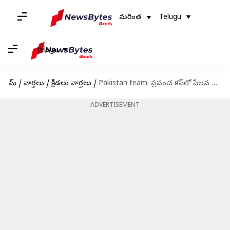
మరింత
Telugu
Telugu
హోమ్
/
వార్తలు
/
క్రీడలు వార్తలు
/
Pakistan team: ప్రపంచ కప్‌లో పేలవ ప్రదర్శన.. పాకిస్థాన్ జట్టులో కీలక మార్పులు
ADVERTISEMENT