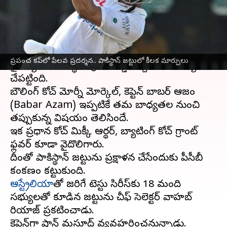
వ్రాసిన వారు
Nov 21, 2023
05:39 pm
Jayachandra Akuri
ఈ వార్తాకథనం ఏంటి
వన్డే వరల్డ్ కప్‌లో
పాకిస్థాన్
(Pakistan) దారుణ
ప్రపంచ కప్‌లో పేలవ ప్రదర్శన.. పాకిస్థాన్ జట్టులో కీలక మార్పులు
వైఫల్యంతో పాకిస్థాన్ క్రికెట్ బోర్డు దిద్దుబాటు చర్యలు
చేపట్టింది.
బౌలింగ్ కోచ్ మోర్నీ మోర్కెల్, కెప్టెన్ బాబర్ ఆజం
(Babar Azam) ఇప్పటికే తమ బాధ్యతల నుంచి
తప్పుకున్న విషయం తెలిసిందే.
ఇక ప్రధాన కోచ్ మిక్కీ ఆర్థర్, బ్యాటింగ్ కోచ్ గ్రాంట్
ఫ్లవర్ కూడా వైదొలిగారు.
దీంతో పాకిస్థాన్ జట్టును ప్రక్షాళన చేసేందుకు పీసీబీ
ఆస్ట్రేలియా
తో జరిగే టెస్టు సిరీస్‌కు 18 మంది
సభ్యులతో కూడిన జట్టును చీఫ్ సెలెక్టర్ వాహబ్
రియాజ్ ప్రకటించాడు.