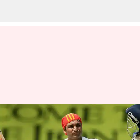
సెహ్వాగ్‌ని బ్యాట్‌తో కొడతానని
హెచ్చరించిన సచిన్ టెండుల్కర్
వ్రాసిన వారు
Mar 21, 2023
01:50 pm
Jayachandra Akuri