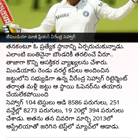
ఈ వార్తాకథనం ఏంటి
టీమిండియా
మాజీ దిగ్గజం వీరేంద్ర సెహ్వాగ్ గురించి
ప్రత్యకంగా పరిచయం అక్కర్లేదు. క్రీజులోకి దిగితే
టీమిండియా మాజీ ప్లేయర్ వీరేంద్ర సెహ్వాగ్
బౌండరీ వర్షం కురింపించే సెహ్వాగ్.. బ్యాటింగ్ లో
తనకంటూ ఓ ప్రత్యేక స్థానాన్ని ఏర్పరుచుకున్నాడు.
ఎలాంటి బంతినైనా బౌండరికీ తరలించే వీరూ..
తాజాగా కొన్ని ఆసక్తికర వ్యాఖ్యలను చేశారు.
టీమిండియాకు రెండు వరల్డ్ కప్‌లు అందించిన
జట్టులోని సభ్యుడిగా ఉన్న వీరేంద్ర సెహ్వాగ్ రిటైర్మెంట్
తర్వాత మళ్లీ జట్టు ఆ స్థాయి ఓపెనర్‌ను తయారు
చేయలేకపోయింది
సెహ్వాగ్ 104 టెస్టులు ఆడి 8586 పరుగులు, 251
వన్డేల్లో 8273 పరుగులు, 19 టీ20ల్లో 394 పరుగులు
చేశాడు. అతను తన చివరిగా మార్చి 2013లో