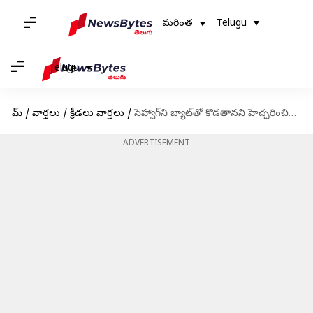
మరింత
Telugu
Telugu
హోమ్
/
వార్తలు
/
క్రీడలు వార్తలు
/
సెహ్వాగ్‌ని బ్యాట్‌తో కొడతానని హెచ్చరించిన సచిన్ టెండుల్కర్
ADVERTISEMENT