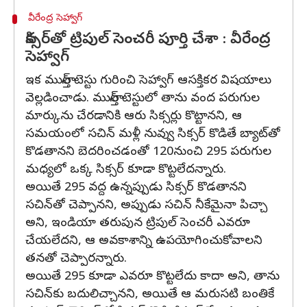
వీరేంద్ర సెహ్వాగ్
సిక్సర్‌తో ట్రిపుల్ సెంచరీ పూర్తి చేశా : వీరేంద్ర
సెహ్వాగ్
ఇక ముల్తాన్ టెస్టు గురించి సెహ్వాగ్ ఆసక్తికర విషయాలు
వెల్లడించాడు. ముల్తాన్ టెస్టులో తాను వంద పరుగుల
మార్కును చేరడానికి ఆరు సిక్సర్లు కొట్టానని, ఆ
సమయంలో సచిన్ మళ్లీ నువ్వు సిక్సర్ కొడితే బ్యాట్‌తో
కొడతానని బెదరించడంతో 120నుంచి 295 పరుగుల
మధ్యలో ఒక్క సిక్సర్ కూడా కొట్టలేదన్నారు.
అయితే 295 వద్ద ఉన్నప్పుడు సిక్సర్ కొడతానని
సచిన్‌తో చెప్పానని, అప్పుడు సచిన్ నీకేమైనా పిచ్చా
అని, ఇండియా తరుపున ట్రిపుల్ సెంచరీ ఎవరూ
చేయలేదని, ఆ అవకాశాన్ని ఉపయోగించుకోవాలని
తనతో చెప్పారన్నారు.
అయితే 295 కూడా ఎవరూ కొట్టలేదు కాదా అని, తాను
సచిన్‌కు బదులిచ్చానని, అయితే ఆ మరుసటి బంతికే