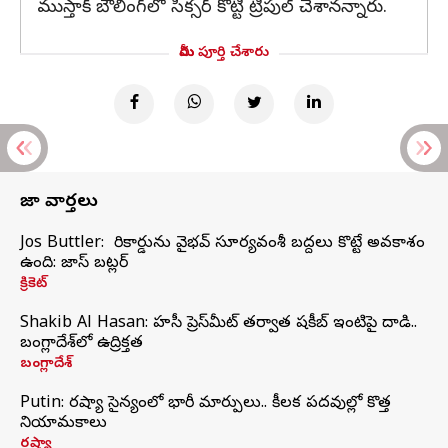
ముస్తాక్ బౌలింగ్‌లో సిక్సర్ కొట్టి ట్రిపుల్ చేశానన్నారు.
మీరు పూర్తి చేశారు
తాజా వార్తలు
Jos Buttler: నా రికార్డును వైభవ్ సూర్యవంశీ బద్దలు కొట్టే అవకాశం
ఉంది: జాస్ బట్లర్
క్రికెట్
Shakib Al Hasan: హసీనా ప్రెస్‌మీట్‌ తర్వాత షకీబ్‌ ఇంటిపై దాడి..
బంగ్లాదేశ్‌లో ఉద్రిక్తత
బంగ్లాదేశ్
Putin: రష్యా సైన్యంలో భారీ మార్పులు.. కీలక పదవుల్లో కొత్త
నియామకాలు
రష్యా