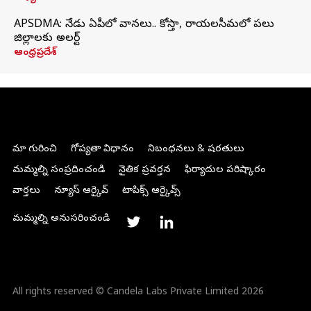
APSDMA: నేడు ఏపీలో వానలు.. కోస్తా, రాయలసీమలో పలు
జిల్లాలకు అలర్ట్
ఆంధ్రప్రదేశ్
మా గురించి
గోప్యతా విధానం
నిబంధనలు & షరతులు
మమ్మల్ని సంప్రదించండి
నైతిక ప్రవర్తన
ఫిర్యాదుల పరిష్కారం
వార్తలు
న్యూస్ ఆర్కైవ్
టాపిక్స్ ఆర్కైవ్స్
మమ్మల్ని అనుసరించండి
All rights reserved © Candela Labs Private Limited 2026