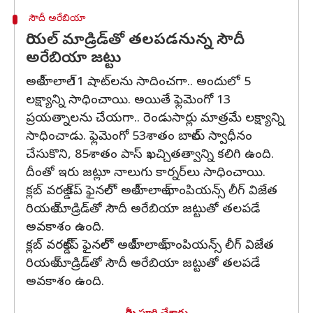
సౌదీ అరేబియా
రియల్ మాడ్రిడ్‌తో తలపడనున్న సౌదీ
అరేబియా జట్టు
అల్ హిలాల్ 11 షాట్‌లను సాదించగా.. అందులో 5
లక్ష్యాన్ని సాధించాయి. అయితే ఫ్లెమెంగో 13
ప్రయత్నాలను చేయగా.. రెండుసార్లు మాత్రమే లక్ష్యాన్ని
సాధించాడు. ఫ్లెమెంగో 53శాతం బాల్‌ను స్వాధీనం
చేసుకొని, 85శాతం పాస్ ఖచ్చితత్వాన్ని కలిగి ఉంది.
దీంతో ఇరు జట్లూ నాలుగు కార్నర్‌లు సాధించాయి.
క్లబ్ వరల్డ్ కప్ ఫైనల్‌లో అల్ హిలాల్ ఛాంపియన్స్ లీగ్ విజేత
రియల్ మాడ్రిడ్‌తో సౌదీ అరేబియా జట్టుతో తలపడే
అవకాశం ఉంది.
క్లబ్ వరల్డ్‌కప్ ఫైనల్‌లో అల్ హిలాల్ ఛాంపియన్స్ లీగ్ విజేత
రియల్ మాడ్రిడ్‌తో సౌదీ అరేబియా జట్టుతో తలపడే
అవకాశం ఉంది.