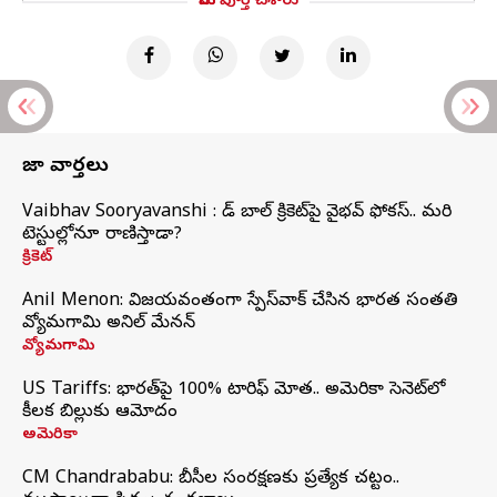
మీరు పూర్తి చేశారు
తాజా వార్తలు
Vaibhav Sooryavanshi : రెడ్ బాల్ క్రికెట్‌పై వైభవ్ ఫోకస్.. మరి
టెస్టుల్లోనూ రాణిస్తాడా?
క్రికెట్
Anil Menon: విజయవంతంగా స్పేస్‌వాక్‌ చేసిన భారత సంతతి
వ్యోమగామి అనిల్‌ మేనన్
వ్యోమగామి
US Tariffs: భారత్‌పై 100% టారిఫ్‌ మోత.. అమెరికా సెనెట్‌లో
కీలక బిల్లుకు ఆమోదం
అమెరికా
CM Chandrababu: బీసీల సంరక్షణకు ప్రత్యేక చట్టం..