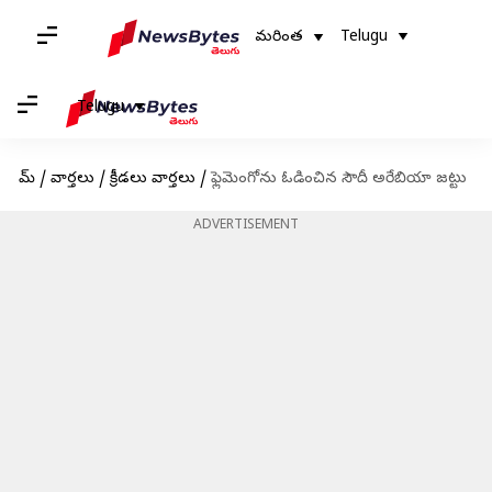
మరింత
Telugu
Telugu
హోమ్
/
వార్తలు
/
క్రీడలు వార్తలు
/
ఫ్లెమెంగో‌ను ఓడించిన సౌదీ అరేబియా జట్టు
ADVERTISEMENT