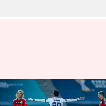
ఫ్లెమెంగో‌ను ఓడించిన సౌదీ అరేబియా
జట్టు
వ్రాసిన వారు
Feb 08, 2023
03:44 pm
Jayachandra Akuri