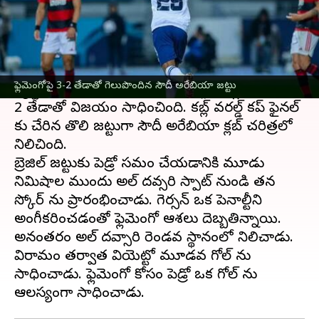
ఈ వార్తాకథనం ఏంటి
మొరాకోలోని టాంజియర్‌లో జరుగుతున్న ఫిఫా క్లబ్ వరల్డ్
కప్ సెమీ ఫైనల్‌లో
సౌదీ అరేబియా క్లబ్
అద్భుతాన్ని
ఫ్లెమెంగోపై 3-2 తేడాతో గెలుపొందిన సౌదీ అరేబియా జట్టు
సృష్టించింది. అల్ హిలాల్ బ్రెజిల్ దిగ్గజం ఫ్లెమెంగోపై 3-
2 తేడాతో విజయం సాధించింది. కబ్ల్ వరల్డ్ కప్ ఫైనల్
కు చేరిన తొలి జట్టుగా సౌదీ అరేబియా క్లబ్ చరిత్రలో
నిలిచింది.
బ్రెజిల్ జట్టుకు పెడ్రో సమం చేయడానికి మూడు
నిమిషాల ముందు అల్ దవ్సరి స్పాట్ నుండి తన
స్కోర్ ను ప్రారంభించాడు. గెర్సన్ ఒక పెనాల్టీని
అంగీకరించడంతో ఫ్లెమెంగో ఆశలు దెబ్బతిన్నాయి.
అనంతరం అల్ దవ్సారి రెండవ స్థానంలో నిలిచాడు.
విరామం తర్వాత వియెట్టో మూడవ గోల్ ను
సాధించాడు. ఫ్లెమెంగో కోసం పెడ్రో ఒక గోల్ ను