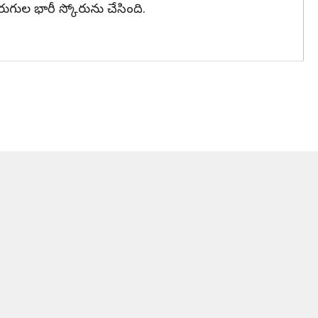
పరుగుల భారీ స్కోరును చేసింది.