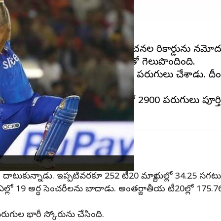
డు సూర్యకుమార్ యాదవ్ మరో సంచనల రికార్డును నమోదు
ుంబై ఇండియన్స్ ఆరు వికెట్ల తేడాతో గెలుపొందింది.
ించాడు. కేవలం 31 బంతుల్లో 66 పరుగులు చేశాడు. దీంతో
 నెలకొల్పాడు. ఫలితంగా ఐపీఎల్ లో 2900 పరుగులు పూర్తి చ
కుమార్ యాదవ్
దాటుకున్నాడు. ఇప్పటివరకూ 252 టీ20 మ్యాచుల్లో 34.25 సగటు
లో 19 అర్ధ సెంచరీలను బాదాడు. అంతర్జాతీయ టీ20ల్లో 175.76 
పరుగుల భారీ స్కోరును చేసింది.