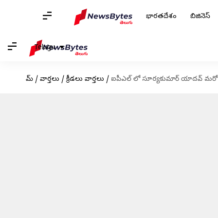
భారతదేశం
బిజినెస్
Telugu
హోమ్
/
వార్తలు
/
క్రీడలు వార్తలు
/
ఐపీఎల్ లో సూర్యకుమార్ యాదవ్ మరో రి