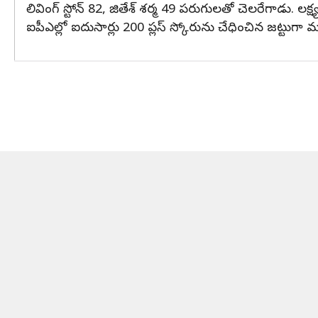
లివింగ్ స్టోన్ 82, జితేశ్ శర్మ 49 పరుగులతో చెలరేగాడు. లక
ఐపీఎల్లో ఐదుసార్లు 200 ప్లస్ స్కోరును చేధించిన జట్టుగా