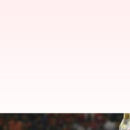
ఐపీఎల్ లో సూర్యకుమార్ యాదవ్ మరో రి