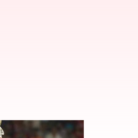
కార్డు