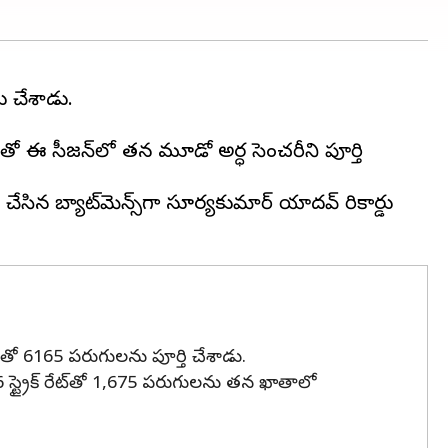
 చేశాడు.
 ఈ సీజన్‌లో తన మూడో అర్ధ సెంచరీని పూర్తి
ేసిన బ్యాట్‌మెన్స్‌గా సూర్యకుమార్ యాదవ్ రికార్డు
తో 6165 పరుగులను పూర్తి చేశాడు.
స్ట్రైక్ రేట్‌తో 1,675 పరుగులను తన ఖాతాలో