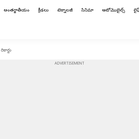
అంతర్జాతీయం
క్రీడలు
టెక్నాలజీ
సినిమా
ఆటోమొబైల్స్
లైఫ్
కార్డు
ADVERTISEMENT