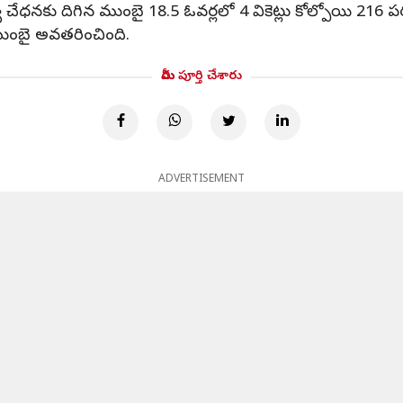
్ష్య చేధనకు దిగిన ముంబై 18.5 ఓవర్లలో 4 వికెట్లు కోల్పోయి 216 
 ముంబై అవతరించింది.
మీరు పూర్తి చేశారు
ADVERTISEMENT