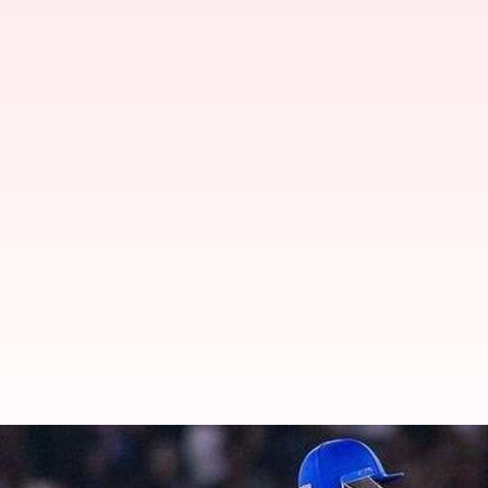
విజయంతో పైకొచ్చిన ముంబాయి.. పర్పుల్