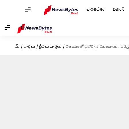
భారతదేశం
బిజినెస్
Telugu
హోమ్
/
వార్తలు
/
క్రీడలు వార్తలు
/
విజయంతో పైకొచ్చిన ముంబాయి.. పర్పుల్-