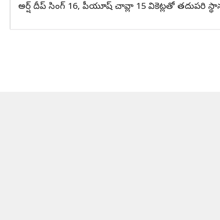
అర్ష్ దీప్ సింగ్ 16, పీయూష్ చావ్లా 15 వికెట్లతో తదుపరి స్