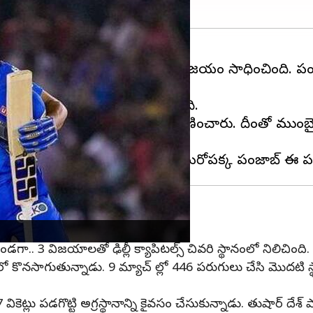
మ్యాచ్లో
ముంబై ఇండియన్స్
ఘనవిజయం సాధించింది. పంజాబ్ 
ిన అరుదైన జట్టుగా ముంబై నిలిచింది.
్యకుమార్ యాదవ్ హాఫ్ సెంచరీతో రాణించారు. దీంతో ముంబ
ుకుంది.
గా.. 3 విజయాలతో ఢిల్లీ క్యాపిటల్స్ చివరి స్థానంలో నిలిచింది.
్థానంలో కొనసాగుతున్నాడు. 9 మ్యాచ్ ల్లో 446 పరుగులు చేసి మొదటి 
వికెట్లు పడగొట్టి అగ్రస్థానాన్ని కైవసం చేసుకున్నాడు. తుషార్ దేశ