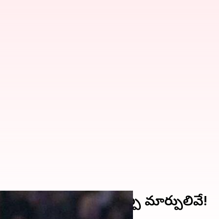
-ఆరెంజ్ క్యాప్ లో స్వల్ప మార్పులివే!