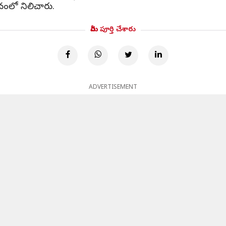
థానంలో నిలిచారు.
మీరు పూర్తి చేశారు
ADVERTISEMENT