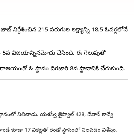
నిర్ధేశించిన 215 పరుగుల లక్ష్యాన్ని 18.5 ఓవర్లలోనే
ై 5వ విజయాన్నినమోదు చేసింది. ఈ గెలుపుతో
స్థానంలో నిలిచాడు. యశస్వీ జైస్వాల్ 428, డేవాన్ కాన్వే
్ పాండే కూడా 17 వికెట్లతో రెండో స్థానంలో నిలవడం విశేషం.