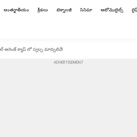
అంతర్జాతీయం
క్రీడలు
టెక్నాలజీ
సినిమా
ఆటోమొబైల్స్
లైఫ్
ఆరెంజ్ క్యాప్ లో స్వల్ప మార్పులివే!
ADVERTISEMENT